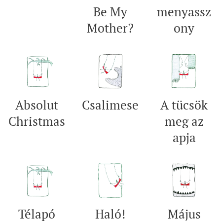
Be My
menyassz
Mother?
ony
Absolut
Csalimese
A tücsök
Christmas
meg az
apja
Télapó
Haló!
Május