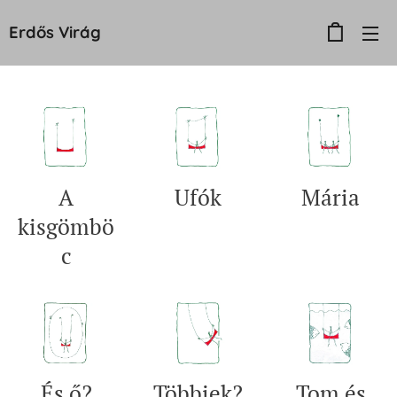
Erdős
Virág
A
Ufók
Mária
kisgömbö
c
És ő?
Többiek?
Tom és