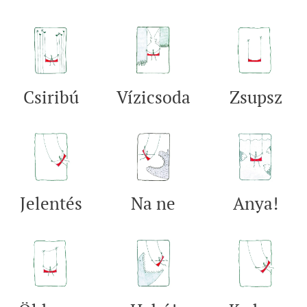
Csiribú
Vízicsoda
Zsupsz
Jelentés
Na ne
Anya!