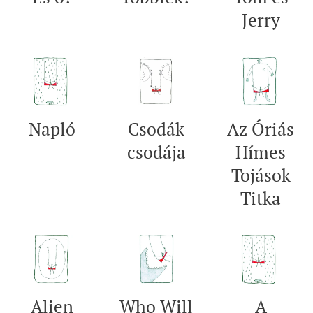
Jerry
Napló
Csodák
Az Óriás
csodája
Hímes
Tojások
Titka
Alien
Who Will
A