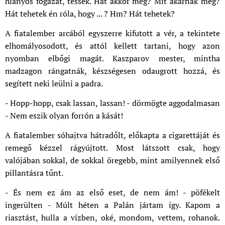
hiányos fogazat, tessék. Hát akkor meg? Mit akarnak még?
Hát tehetek én róla, hogy ... ? Hm? Hát tehetek?
A fiatalember arcából egyszerre kifutott a vér, a tekintete
elhomályosodott, és attól kellett tartani, hogy azon
nyomban elbőgi magát. Kaszparov mester, mintha
madzagon rángatnák, készségesen odaugrott hozzá, és
segített neki leülni a padra.
- Hopp-hopp, csak lassan, lassan! - dörmögte aggodalmasan
- Nem eszik olyan forrón a kását!
A fiatalember sóhajtva hátradőlt, előkapta a cigarettáját és
remegő kézzel rágyújtott. Most látszott csak, hogy
valójában sokkal, de sokkal öregebb, mint amilyennek első
pillantásra tűnt.
- És nem ez ám az első eset, de nem ám! - pöfékelt
ingerülten - Múlt héten a Palán jártam így. Kapom a
riasztást, hulla a vízben, oké, mondom, vettem, rohanok.