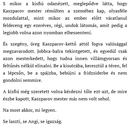
S mikor a kisfiú odanézett, meglepődve látta, hogy
Kaszparov mester rémülten a szeméhez kap, olyasféle
mozdulattal, mint mikor az ember előtt váratlanul
feldereng egy ezeréves, régi, undok látomás, amit pedig a
legjobb volna azon nyomban elhessenteni.
És szegény, öreg Kaszparov-kettő attól fogva valósággal
megzavarodott. Jobbra-balra tekintgetett, és egyedül csak
azon mesterkedett, hogy tudna innen villámgyorsan és
feltűnés nélkül elinalni. Be a kisutcába, keresztül a téren, fel
a lépcsőn, be a spájzba, bebújni a fridzsiderbe és nem
gondolni semmire.
A kisfiú még szeretett volna kérdezni tőle ezt-azt, de mire
észbe kapott, Kaszparov mester már nem volt sehol.
Na most akkor, mi legyen.
Se laszti, se Angi, se igazság.