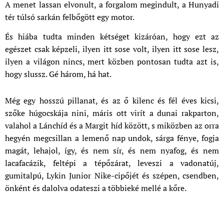
A menet lassan elvonult, a forgalom megindult, a Hunyadi
tér túlsó sarkán felbőgött egy motor.
És hiába tudta minden kétséget kizáróan, hogy ezt az
egészet csak képzeli, ilyen itt sose volt, ilyen itt sose lesz,
ilyen a világon nincs, mert közben pontosan tudta azt is,
hogy slussz. Gé három, há hat.
Még egy hosszú pillanat, és az ő kilenc és fél éves kicsi,
szőke húgocskája nini, máris ott virít a dunai rakparton,
valahol a Lánchíd és a Margit híd között, s miközben az orra
hegyén megcsillan a lemenő nap undok, sárga fénye, fogja
magát, lehajol, így, és nem sír, és nem nyafog, és nem
lacafacázik, feltépi a tépőzárat, leveszi a vadonatúj,
gumitalpú, Lykin Junior Nike-cipőjét és szépen, csendben,
önként és dalolva odateszi a többieké mellé a kőre.