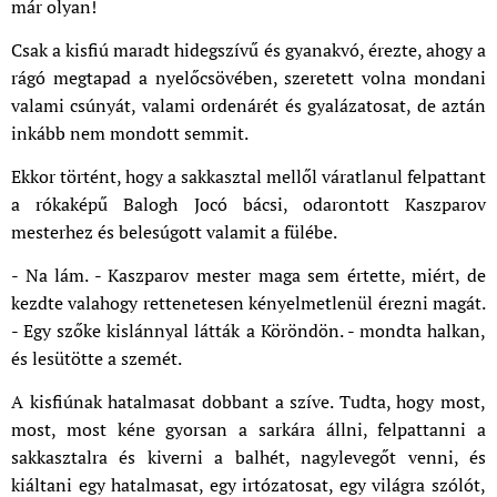
már olyan!
Csak a kisfiú maradt hidegszívű és gyanakvó, érezte, ahogy a
rágó megtapad a nyelőcsövében, szeretett volna mondani
valami csúnyát, valami ordenárét és gyalázatosat, de aztán
inkább nem mondott semmit.
Ekkor történt, hogy a sakkasztal mellől váratlanul felpattant
a rókaképű Balogh Jocó bácsi, odarontott Kaszparov
mesterhez és belesúgott valamit a fülébe.
- Na lám. - Kaszparov mester maga sem értette, miért, de
kezdte valahogy rettenetesen kényelmetlenül érezni magát.
- Egy szőke kislánnyal látták a Köröndön. - mondta halkan,
és lesütötte a szemét.
A kisfiúnak hatalmasat dobbant a szíve. Tudta, hogy most,
most, most kéne gyorsan a sarkára állni, felpattanni a
sakkasztalra és kiverni a balhét, nagylevegőt venni, és
kiáltani egy hatalmasat, egy irtózatosat, egy világra szólót,