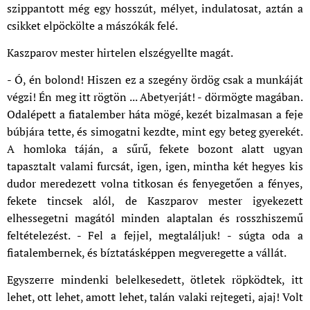
szippantott még egy hosszút, mélyet, indulatosat, aztán a
csikket elpöckölte a mászókák felé.
Kaszparov mester hirtelen elszégyellte magát.
- Ó, én bolond! Hiszen ez a szegény ördög csak a munkáját
végzi! Én meg itt rögtön ... Abetyerját! - dörmögte magában.
Odalépett a fiatalember háta mögé, kezét bizalmasan a feje
búbjára tette, és simogatni kezdte, mint egy beteg gyerekét.
A homloka táján, a sűrű, fekete bozont alatt ugyan
tapasztalt valami furcsát, igen, igen, mintha két hegyes kis
dudor meredezett volna titkosan és fenyegetően a fényes,
fekete tincsek alól, de Kaszparov mester igyekezett
elhessegetni magától minden alaptalan és rosszhiszemű
feltételezést. - Fel a fejjel, megtaláljuk! - súgta oda a
fiatalembernek, és bíztatásképpen megveregette a vállát.
Egyszerre mindenki belelkesedett, ötletek röpködtek, itt
lehet, ott lehet, amott lehet, talán valaki rejtegeti, ajaj! Volt