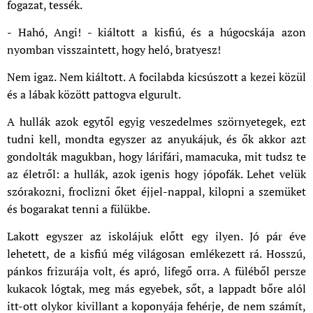
fogazat, tessék.
- Hahó, Angi! - kiáltott a kisfiú, és a húgocskája azon
nyomban visszaintett, hogy heló, bratyesz!
Nem igaz. Nem kiáltott. A focilabda kicsúszott a kezei közül
és a lábak között pattogva elgurult.
A hullák azok egytől egyig veszedelmes szörnyetegek, ezt
tudni kell, mondta egyszer az anyukájuk, és ők akkor azt
gondolták magukban, hogy lárifári, mamacuka, mit tudsz te
az életről: a hullák, azok igenis hogy jópofák. Lehet velük
szórakozni, froclizni őket éjjel-nappal, kilopni a szemüket
és bogarakat tenni a fülükbe.
Lakott egyszer az iskolájuk előtt egy ilyen. Jó pár éve
lehetett, de a kisfiú még világosan emlékezett rá. Hosszú,
pánkos frizurája volt, és apró, lifegő orra. A füléből persze
kukacok lógtak, meg más egyebek, sőt, a lappadt bőre alól
itt-ott olykor kivillant a koponyája fehérje, de nem számít,