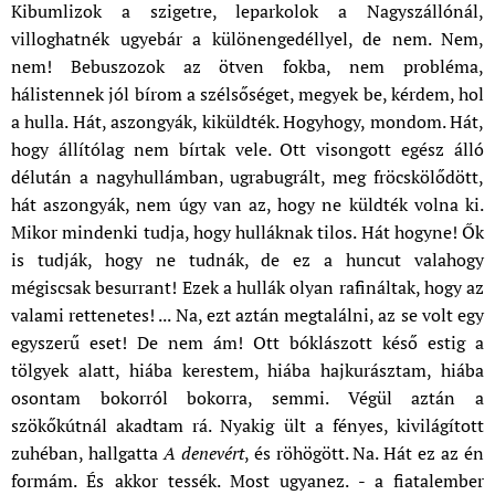
Kibumlizok a szigetre, leparkolok a Nagyszállónál,
villoghatnék ugyebár a különengedéllyel, de nem. Nem,
nem! Bebuszozok az ötven fokba, nem probléma,
hálistennek jól bírom a szélsőséget, megyek be, kérdem, hol
a hulla. Hát, aszongyák, kiküldték. Hogyhogy, mondom. Hát,
hogy állítólag nem bírtak vele. Ott visongott egész álló
délután a nagyhullámban, ugrabugrált, meg fröcskölődött,
hát aszongyák, nem úgy van az, hogy ne küldték volna ki.
Mikor mindenki tudja, hogy hulláknak tilos. Hát hogyne! Ők
is tudják, hogy ne tudnák, de ez a huncut valahogy
mégiscsak besurrant! Ezek a hullák olyan rafináltak, hogy az
valami rettenetes! ... Na, ezt aztán megtalálni, az se volt egy
egyszerű eset! De nem ám! Ott bóklászott késő estig a
tölgyek alatt, hiába kerestem, hiába hajkurásztam, hiába
osontam bokorról bokorra, semmi. Végül aztán a
szökőkútnál akadtam rá. Nyakig ült a fényes, kivilágított
zuhéban, hallgatta
A denevért
, és röhögött. Na. Hát ez az én
formám. És akkor tessék. Most ugyanez. - a fiatalember