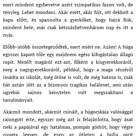
mert mindent egybevetve azért szimpatikus fazon volt, de
tényleg. Lehet mondani. Akár esett, akár fújt, ott dekkolt a
kapu előtt, és spannolta a gyerkőket, hogy hajrá fiúk,
mindent bele, már csak kétszázhetvenhárom nap és itt a
nyár.
Előbb-utóbb összetegeződtek, mert miért ne. Azám! A húga
egyszer kapott tőle egy majdnem egész kifogástalan állagú
ropit. Mesélt magáról ezt-azt, főként a kisgyerekkoráról,
meg a nagygyerekkoráról, például, hogy a maga részéről
imádta az iskolát, még ötöse is volt, de még hatosa is, csak
hát aztán jött az a bizonyos tragikus haláleset, ami után
ugyebár sajnos kénytelen volt megszakítani a
tanulmányait.
Akármit mondott, akármit csinált, a húgocskája valósággal
rajongott érte, egyszer még azt is felajánlotta, hogy ásat
neki a papájával egy hatalmas, pompás gödröt, hogy végre
nyugta legyen, de ezen az ötleten a hulla picit