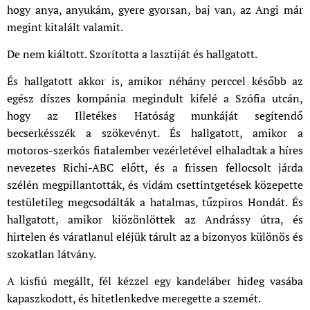
hogy anya, anyukám, gyere gyorsan, baj van, az Angi már
megint kitalált valamit.
De nem kiáltott. Szorította a lasztiját és hallgatott.
És hallgatott akkor is, amikor néhány perccel később az
egész díszes kompánia megindult kifelé a Szófia utcán,
hogy az Illetékes Hatóság munkáját segítendő
becserkésszék a szökevényt. És hallgatott, amikor a
motoros-szerkós fiatalember vezérletével elhaladtak a híres
nevezetes Richi-ABC előtt, és a frissen fellocsolt járda
szélén megpillantották, és vidám csettintgetések közepette
testületileg megcsodálták a hatalmas, tűzpiros Hondát. És
hallgatott, amikor kiözönlöttek az Andrássy útra, és
hirtelen és váratlanul eléjük tárult az a bizonyos különös és
szokatlan látvány.
A kisfiú megállt, fél kézzel egy kandeláber hideg vasába
kapaszkodott, és hitetlenkedve meregette a szemét.