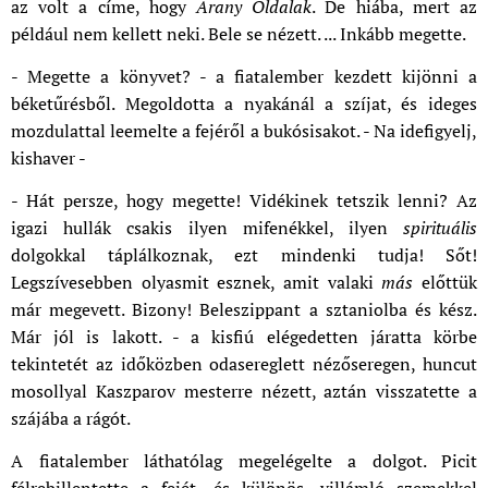
az volt a címe, hogy
Arany
Oldalak
. De hiába, mert az
például nem kellett neki. Bele se nézett. ... Inkább megette.
- Megette a könyvet? - a fiatalember kezdett kijönni a
béketűrésből. Megoldotta a nyakánál a szíjat, és ideges
mozdulattal leemelte a fejéről a bukósisakot. - Na idefigyelj,
kishaver -
- Hát persze, hogy megette! Vidékinek tetszik lenni? Az
igazi hullák csakis ilyen mifenékkel, ilyen
spirituális
dolgokkal táplálkoznak, ezt mindenki tudja! Sőt!
Legszívesebben olyasmit esznek, amit valaki
más
előttük
már megevett. Bizony! Beleszippant a sztaniolba és kész.
Már jól is lakott. - a kisfiú elégedetten járatta körbe
tekintetét az időközben odasereglett nézőseregen, huncut
mosollyal Kaszparov mesterre nézett, aztán visszatette a
szájába a rágót.
A fiatalember láthatólag megelégelte a dolgot. Picit