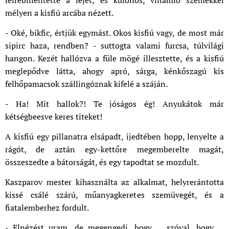
félrebillentette a fejét, és különös, villámló szemekkel
mélyen a kisfiú arcába nézett.
- Oké, bikfic, értjük egymást. Okos kisfiú vagy, de most már
sipirc haza, rendben? - suttogta valami furcsa, túlvilági
hangon. Kezét hallózva a füle mögé illesztette, és a kisfiú
meglepődve látta, ahogy apró, sárga, kénkőszagú kis
felhőpamacsok szállingóznak kifelé a száján.
- Ha! Mit hallok?! Te jóságos ég! Anyukátok már
kétségbeesve keres titeket!
A kisfiú egy pillanatra elsápadt, ijedtében hopp, lenyelte a
rágót, de aztán egy-kettőre megemberelte magát,
összeszedte a bátorságát, és egy tapodtat se mozdult.
Kaszparov mester kihasználta az alkalmat, helyrerántotta
kissé csálé szárú, műanyagkeretes szemüvegét, és a
fiatalemberhez fordult.
- Elnézést uram, de megengedi, hogy ... szóval, hogy ...