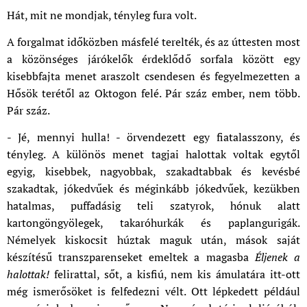
Hát, mit ne mondjak, tényleg fura volt.
A forgalmat időközben másfelé terelték, és az úttesten most
a közönséges járókelők érdeklődő sorfala között egy
kisebbfajta menet araszolt csendesen és fegyelmezetten a
Hősök terétől az Oktogon felé. Pár száz ember, nem több.
Pár száz.
- Jé, mennyi hulla! - örvendezett egy fiatalasszony, és
tényleg. A különös menet tagjai halottak voltak egytől
egyig, kisebbek, nagyobbak, szakadtabbak és kevésbé
szakadtak, jókedvűek és méginkább jókedvűek, kezükben
hatalmas, puffadásig teli szatyrok, hónuk alatt
kartongöngyölegek, takaróhurkák és paplangurigák.
Némelyek kiskocsit húztak maguk után, mások saját
készítésű transzparenseket emeltek a magasba
Éljenek a
halottak!
felirattal, sőt, a kisfiú, nem kis ámulatára itt-ott
még ismerősöket is felfedezni vélt. Ott lépkedett például