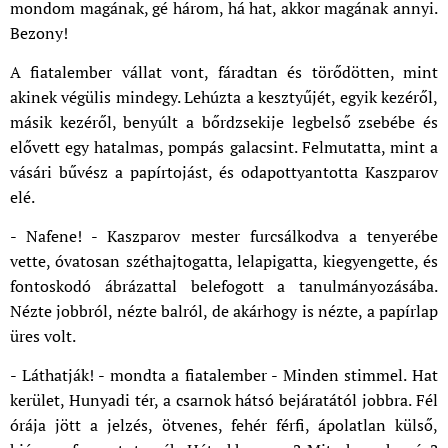
mondom magának, gé három, há hat, akkor magának annyi.
Bezony!
A fiatalember vállat vont, fáradtan és törődötten, mint
akinek végülis mindegy. Lehúzta a kesztyűjét, egyik kezéről,
másik kezéről, benyúlt a bőrdzsekije legbelső zsebébe és
elővett egy hatalmas, pompás galacsint. Felmutatta, mint a
vásári bűvész a papírtojást, és odapottyantotta Kaszparov
elé.
- Nafene! - Kaszparov mester furcsálkodva a tenyerébe
vette, óvatosan széthajtogatta, lelapigatta, kiegyengette, és
fontoskodó ábrázattal belefogott a tanulmányozásába.
Nézte jobbról, nézte balról, de akárhogy is nézte, a papírlap
üres volt.
- Láthatják! - mondta a fiatalember - Minden stimmel. Hat
kerület, Hunyadi tér, a csarnok hátsó bejáratától jobbra. Fél
órája jött a jelzés, ötvenes, fehér férfi, ápolatlan külső,