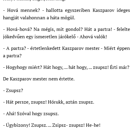
- Hová mennek? - hallotta egyszeriben Kaszparov ideges
hangját valahonnan a háta mögül.
- Hová-hová? Na mégis, mit gondol? Hát a partra! - felelte
jókedvűen egy ismeretlen járókelő - Ahová valók!
- A partra? - értetlenkedett Kaszparov mester - Miért éppen
a partra?
- Hogyhogy miért? Hát hogy, ... hát hogy, ... zsupsz! Érti már?
De Kaszparov mester nem értette.
- Zsupsz?
- Hát persze, zsupsz! Hórukk, aztán zsupsz.
- Ahá! Szóval hogy zsupsz.
- Úgybizony! Zsupsz. ... Zsipsz- zsupsz! He-he!