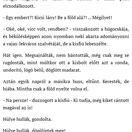
elcsodálkozott.
- Egy embert?! Kicsi lány! Be a föld alá?! ... Mégilyet!
- Oké, oké, vicc volt, rendben? - visszakozott a húgocskája,
és békülésképpen azon nyomban neki akarta adományozni
a vajas-lekváros szalvétáját, de a kisfiú lebeszélte.
Hát igen. Megsajnálták, nem bántották, még csak meg se
rugdosták, mint múltkor ott a kisbolt előtt azt a ronda,
undorító, lógó belű, döglött madarat.
Aztán egyik napról a másikra huss, eltűnt. Keresték, de
hiába. Mintha csak a föld nyelte volna el.
- Na persze! - duzzogott a kisfiú - Ki tudja, még kiket rántott
magával az is!
Hülye hullák, gondolta.
Hülye hullák, dögöljetek meg!