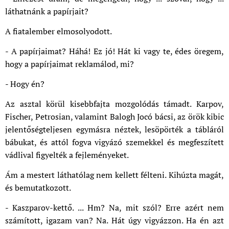
láthatnánk a papírjait?
A fiatalember elmosolyodott.
- A papírjaimat? Háhá! Ez jó! Hát ki vagy te, édes öregem,
hogy a papírjaimat reklamálod, mi?
- Hogy én?
Az asztal körül kisebbfajta mozgolódás támadt. Karpov,
Fischer, Petrosian, valamint Balogh Jocó bácsi, az örök kibic
jelentőségteljesen egymásra néztek, lesöpörték a tábláról
bábukat, és attól fogva vigyázó szemekkel és megfeszített
vádlival figyelték a fejleményeket.
Ám a mestert láthatólag nem kellett félteni. Kihúzta magát,
és bemutatkozott.
- Kaszparov-kettő. ... Hm? Na, mit szól? Erre azért nem
számított, igazam van? Na. Hát úgy vigyázzon. Ha én azt