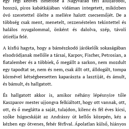
egy régi kedves ismerőse a Nagyvárad téri aluljáróból,
hosszú, piros kabátkájában vidáman integetett, miközben
óvó szeretettel ölelte a mellére halott csecsemőjét. De a
többség csak ment, menetelt, rezzenéstelen tekintettel és
halálos nyugalommal, önként és dalolva, szép, távoli
úticélja felé.
A kisfiú hagyta, hogy a bámészkodó járókelők sokaságában
elsodródjanak mellőle a társai, Karpov, Fischer, Petrosian, a
fiatalember és a többiek, ő megállt a sarkon, nem mozdult
egy tapodtat se, nem és nem, csak állt ott, álldogált, tompa
körmével kétségbeesetten kaparászta a lasztiját, és ámult,
és bámult, és hallgatott.
És hallgatott akkor is, amikor néhány lépésnyire tőle
Kaszparov mester ujjongva felkiáltott, hogy ott vannak, ott,
ott, és ő meglátta a saját, tulajdon, kilenc és fél éves kicsi,
szőke húgocskáját az Andrássy út kellős közepén, kéz a
kézben egy ötvenes, fehér férfival. Ápolatlan külső, hiányos