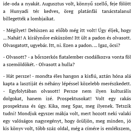
ide-oda a nyakát. Augusztus volt, könnyű szellő, feje fölött
a Hunyadi tér kedves, öreg platánfái tanácstalanul
billegették a lombjaikat.
- Mégilyet! Dehiszen az előbb még itt volt! Úgy éljek, hogy
... Nahát! A királynőre esküszöm! Itt ült a padon és olvasott.
Olvasgatott, ugyebár. Itt, ni. Ezen a padon. ... Igaz, öcsi?
- Olvasott? - a bőrszerkós fiatalember csodálkozva vonta föl
a szemöldökét. - Olvasott a hulla?
- Hát persze! - mondta éles hangon a kisfiú, aztán hóna alá
kapta a lasztiját és néhány lépéssel közelebb merészkedett.
- Egyfolytában olvasott! Persze nem ilyen kulturális
dolgokat, hanem izé. Prospektusokat! Volt egy rakás
prospektusa és úgy. Kika, meg Spar, meg ilyenek. Tetszik
tudni! Mondjuk egyszer mákja volt, mert hozott neki valaki
egy valóságos nagyregényt, hogy örüljön, meg minden, jó
kis könyv volt, több száz oldal, még a címére is emlékszem,