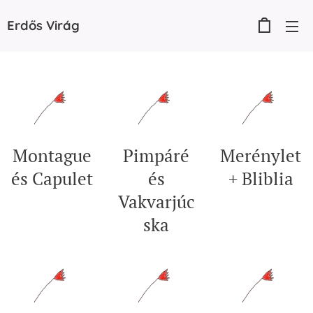
Erdős
Virág
Montague
Pimpáré
Merénylet
és Capulet
és
+ Bliblia
Vakvarjúc
ska