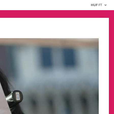
HUF
FT