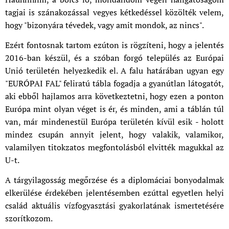
tagjai is szánakozással vegyes kétkedéssel közölték velem,
hogy "bizonyára tévedek, vagy amit mondok, az nincs".
Ezért fontosnak tartom ezúton is rögzíteni, hogy a jelentés
2016-ban készül, és a szóban forgó település az Európai
Unió területén helyezkedik el. A falu határában ugyan egy
"EURÓPAI FAL" feliratú tábla fogadja a gyanútlan látogatót,
aki ebből hajlamos arra következtetni, hogy ezen a ponton
Európa mint olyan véget is ér, és minden, ami a táblán túl
van, már mindenestül Európa területén kívül esik - holott
mindez csupán annyit jelent, hogy valakik, valamikor,
valamilyen titokzatos megfontolásból elvitték magukkal az
U-t.
A tárgyilagosság megőrzése és a diplomáciai bonyodalmak
elkerülése érdekében jelentésemben ezúttal egyetlen helyi
család aktuális vízfogyasztási gyakorlatának ismertetésére
szorítkozom.