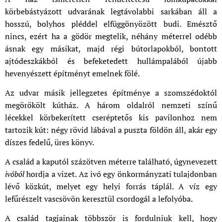
körbebástyázott udvarának legtávolabbi sarkában áll a
hosszú, bolyhos pléddel elfüggönyözött budi. Emésztő
nincs, ezért ha a gödör megtelik, néhány méterrel odébb
ásnak egy másikat, majd régi bútorlapokból, bontott
ajtódeszkákból és befeketedett hullámpalából újabb
hevenyészett építményt emelnek fölé.
Az udvar másik jellegzetes építménye a szomszédoktól
megörökölt kútház. A három oldalról nemzeti színű
lécekkel körbekerített cseréptetős kis pavilonhoz nem
tartozik kút: négy rövid lábával a puszta földön áll, akár egy
díszes fedelű, üres könyv.
A család a kaputól százötven méterre található, úgynevezett
ivóból
hordja a vizet. Az ivó egy önkormányzati tulajdonban
lévő közkút, melyet egy helyi forrás táplál. A víz egy
lefűrészelt vascsövön keresztül csordogál a lefolyóba.
A család tagjainak többször is fordulniuk kell, hogy