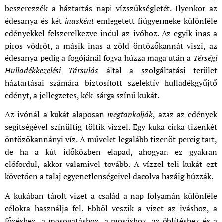
beszerezzék a háztartás napi vízszükségletét. Ilyenkor az
édesanya és két
inasként
emlegetett fiúgyermeke különféle
edényekkel felszerelkezve indul az ivóhoz. Az egyik inas a
piros vödröt, a másik inas a zöld öntözőkannát viszi, az
édesanya pedig a fogójánál fogva húzza maga után a
Térségi
Hulladékkezelési Társulás
által a szolgáltatási terület
háztartásai számára biztosított szelektív hulladékgyűjtő
edényt, a jellegzetes, kék-sárga színű kukát.
Az ivónál a kukát alaposan
megtankolják
, azaz az edények
segítségével színültig töltik vízzel. Egy kuka cirka tizenkét
öntözőkannányi víz. A művelet legalább tizenöt percig tart,
de ha a kút időközben elapad, ahogyan ez gyakran
előfordul, akkor valamivel tovább. A vízzel teli kukát ezt
követően a talaj egyenetlenségeivel dacolva hazáig húzzák.
A kukában tárolt vizet a család a nap folyamán különféle
célokra használja fel. Ebből veszik a vizet az iváshoz, a
főzéshez, a mosogatáshoz, a mosáshoz, az öblítéshez és a