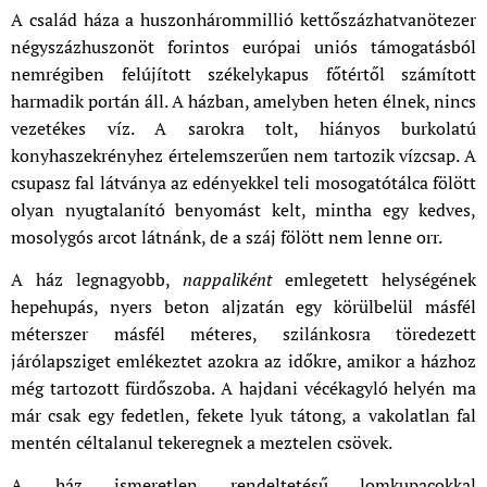
A család háza a huszonhárommillió kettőszázhatvanötezer
négyszázhuszonöt forintos európai uniós támogatásból
nemrégiben felújított székelykapus főtértől számított
harmadik portán áll. A házban, amelyben heten élnek, nincs
vezetékes víz. A sarokra tolt, hiányos burkolatú
konyhaszekrényhez értelemszerűen nem tartozik vízcsap. A
csupasz fal látványa az edényekkel teli mosogatótálca fölött
olyan nyugtalanító benyomást kelt, mintha egy kedves,
mosolygós arcot látnánk, de a száj fölött nem lenne orr.
A ház legnagyobb,
nappaliként
emlegetett helységének
hepehupás, nyers beton aljzatán egy körülbelül másfél
méterszer másfél méteres, szilánkosra töredezett
járólapsziget emlékeztet azokra az időkre, amikor a házhoz
még tartozott fürdőszoba. A hajdani vécékagyló helyén ma
már csak egy fedetlen, fekete lyuk tátong, a vakolatlan fal
mentén céltalanul tekeregnek a meztelen csövek.
A ház ismeretlen rendeltetésű lomkupacokkal