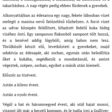
takarításhoz. A nap végén pedig ebben fürdenek a gyerekek.
Alkonyattájban az édesanya egy nagy, fekete lábosban vizet
melegít a masina nevű fatüzelésű tűzhelyen. A forró vizet
az udvar közepén felállított, kihajtott fedelű kuka hideg
vizéhez önti. Egy samponos flakonból sampont tölt hozzá,
és a kezével addig lögyböli, amíg habos nem lesz.
Törülközőt készít elő, levetkőzteti a gyerekeket, majd
odahívja az édesapát, aki sorban, egymás után beleállítja
őket a kukába, segédkezik a mosdatásnál, és amint
végeztek, szépen, sorban, egyiket a másik után kiemeli.
Először az tízévest.
Aztán a kilenc évest.
Aztán a nyolc évest.
Végül a hat és háromnegyed évest, aki utál hajat mosni,
viszont ült már a berceli kompon, és le tudja írni a Gulliver-