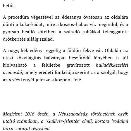
betűt.
A procedúra végeztével az édesanya óvatosan az oldalára
dönti a kuka-kádat, mire a koszos-habos víz megindul, és a
gyorsan beálló sötétben a száradó ruhákkal teleaggatott
drótkerítés aljáig szalad.
A nagy, kék edény reggelig a földön fekve vár. Oldalán az
utcai közvilágítás halványan beszűrődő fényében is jól
kiolvasható a felületbe gravírozott
hulladékkezelési
azonosító
, amely eredeti funkciója szerint arra szolgál, hogy
az
ürítés
tényét jelezze a központ felé.
Megjelent 2016 őszén, a Népszabadság történetének egyik
utolsó számában, a "Gulliver-jelentés" című, kortárs irodalmi
tárca-sorozat részeként