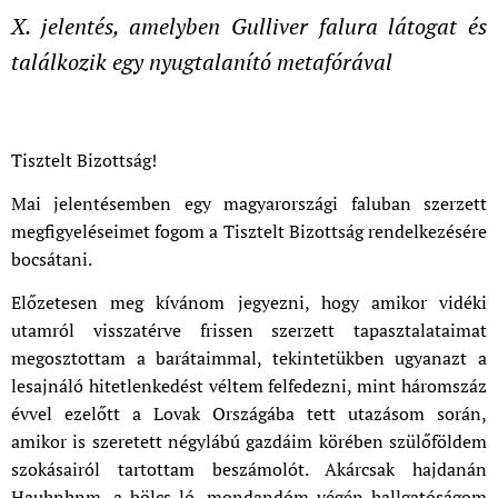
X. jelentés, amelyben Gulliver falura látogat és
találkozik egy nyugtalanító metafórával
Tisztelt Bizottság!
Mai jelentésemben egy magyarországi faluban szerzett
megfigyeléseimet fogom a Tisztelt Bizottság rendelkezésére
bocsátani.
Előzetesen meg kívánom jegyezni, hogy amikor vidéki
utamról visszatérve frissen szerzett tapasztalataimat
megosztottam a barátaimmal, tekintetükben ugyanazt a
lesajnáló hitetlenkedést véltem felfedezni, mint háromszáz
évvel ezelőtt a Lovak Országába tett utazásom során,
amikor is szeretett négylábú gazdáim körében szülőföldem
szokásairól tartottam beszámolót. Akárcsak hajdanán
Hauhnhnm, a bölcs ló, mondandóm végén hallgatóságom