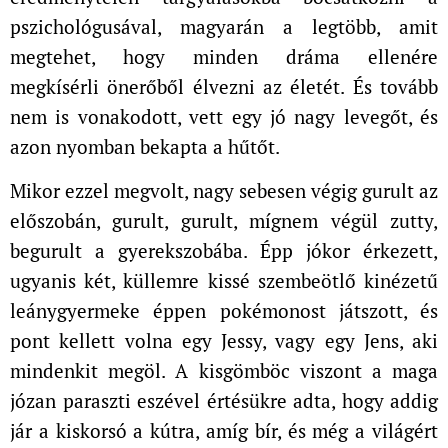
pszichológusával, magyarán a legtöbb, amit
megtehet, hogy minden dráma ellenére
megkísérli önerőből élvezni az életét. És tovább
nem is vonakodott, vett egy jó nagy levegőt, és
azon nyomban bekapta a hűtőt.
Mikor ezzel megvolt, nagy sebesen végig gurult az
előszobán, gurult, gurult, mígnem végül zutty,
begurult a gyerekszobába. Épp jókor érkezett,
ugyanis két, küllemre kissé szembeötlő kinézetű
leánygyermeke éppen pokémonost játszott, és
pont kellett volna egy Jessy, vagy egy Jens, aki
mindenkit megöl. A kisgömböc viszont a maga
józan paraszti eszével értésükre adta, hogy addig
jár a kiskorsó a kútra, amíg bír, és még a világért