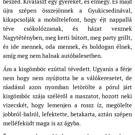
beszéd. Kiválaszt egy gyereket, és elmegy. És majd
újra szépen összejönnek a Gyukicsedinával,
kikapcsolják a mobiltelefont, hogy éjt nappallá
téve csókolózzanak, és házat vesznek
Nagytétényben, meg kerti bútort, meg party grillt,
és ide mennek, oda mennek, és boldogan élnek,
amíg meg nem halnak autóbalesetben.
Ám a kisgömböc ezúttal tévedett. Ugyanis a férje
nem hogy nem nyújtotta be a válókeresetet, de
ráadásul azon nyomban letörölte a pórul járt
kisgömböc szája széléről a maszatot, hozott neki
vizecskét, hogy lemenjen a rossz íz, megölelte
jobbról-balról, lefektette, betakarta, aztán szépen
melléfeküdt maga is az ágyba.