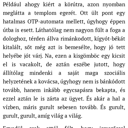
Például ahogy kiért a körútra, azon nyomban
meglátta a templom egerét. Ott ült pont egy
hatalmas OTP-automata mellett, úgyhogy éppen
útba is esett. Láthatólag nem nagyon fűlt a foga a
dologhoz, térden állva rimánkodott, kígyót-békát
kitalált, sőt még azt is bemesélte, hogy jó tett
helyébe jót várj. Na, ezen a kisgömböc egy kicsit
el is vacakolt, de aztán eszébe jutott, hogy
állítólag mindenki a saját maga szociális
helyzetének a kovácsa, úgyhogy nem is bánkódott
tovább, hanem inkább egycsapásra bekapta, és
ezzel aztán le is zárta az ügyet. És akár a hal a
vízben, máris gurult sebesen tovább. És gurult,
gurult, gurult, amíg világ a világ.