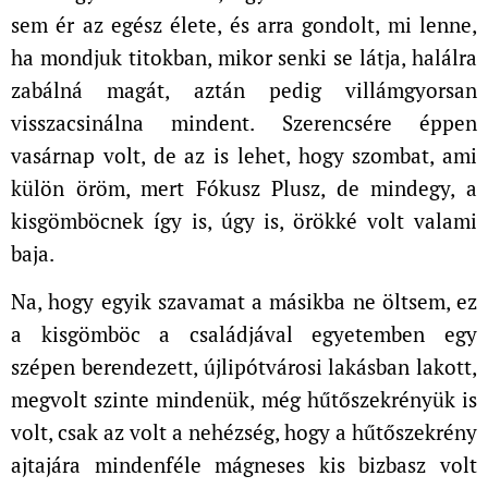
sem ér az egész élete, és arra gondolt, mi lenne,
ha mondjuk titokban, mikor senki se látja, halálra
zabálná magát, aztán pedig villámgyorsan
visszacsinálna mindent. Szerencsére éppen
vasárnap volt, de az is lehet, hogy szombat, ami
külön öröm, mert Fókusz Plusz, de mindegy, a
kisgömböcnek így is, úgy is, örökké volt valami
baja.
Na, hogy egyik szavamat a másikba ne öltsem, ez
a kisgömböc a családjával egyetemben egy
szépen berendezett, újlipótvárosi lakásban lakott,
megvolt szinte mindenük, még hűtőszekrényük is
volt, csak az volt a nehézség, hogy a hűtőszekrény
ajtajára mindenféle mágneses kis bizbasz volt