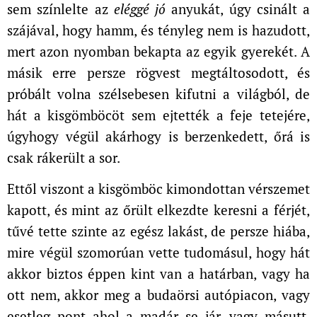
sem színlelte az
eléggé jó
anyukát, úgy csinált a
szájával, hogy hamm, és tényleg nem is hazudott,
mert azon nyomban bekapta az egyik gyerekét. A
másik erre persze rögvest megtáltosodott, és
próbált volna szélsebesen kifutni a világból, de
hát a kisgömböcöt sem ejtették a feje tetejére,
úgyhogy végül akárhogy is berzenkedett, őrá is
csak rákerült a sor.
Ettől viszont a kisgömböc kimondottan vérszemet
kapott, és mint az őrült elkezdte keresni a férjét,
tűvé tette szinte az egész lakást, de persze hiába,
mire végül szomorúan vette tudomásul, hogy hát
akkor biztos éppen kint van a határban, vagy ha
ott nem, akkor meg a budaörsi autópiacon, vagy
esetleg pont ahol a madár se jár, vagy másutt,