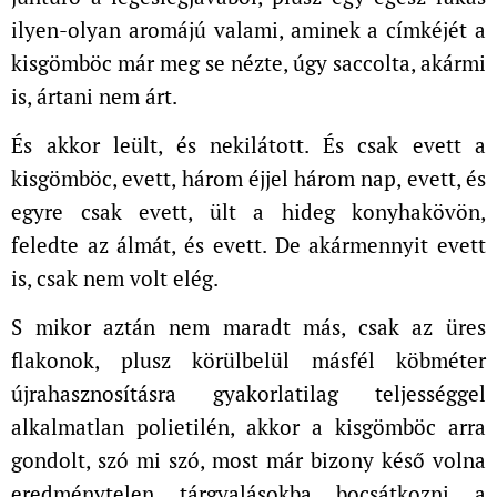
ilyen-olyan aromájú valami, aminek a címkéjét a
kisgömböc már meg se nézte, úgy saccolta, akármi
is, ártani nem árt.
És akkor leült, és nekilátott. És csak evett a
kisgömböc, evett, három éjjel három nap, evett, és
egyre csak evett, ült a hideg konyhakövön,
feledte az álmát, és evett. De akármennyit evett
is, csak nem volt elég.
S mikor aztán nem maradt más, csak az üres
flakonok, plusz körülbelül másfél köbméter
újrahasznosításra gyakorlatilag teljességgel
alkalmatlan polietilén, akkor a kisgömböc arra
gondolt, szó mi szó, most már bizony késő volna
eredménytelen tárgyalásokba bocsátkozni a