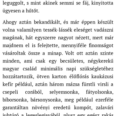
leguggolt, s mint akinek semmi se fáj, kinyitotta
ügyesen a hűtőt.
Ahogy aztán bekandikált, és már éppen készült
volna valamilyen tessék-lássék eleséget vadászni
magának, hát egyszerre nagyot nézett, mert már
majdnem el is felejtette, mennyiféle finomságot
vásároltak össze a minap. Volt ott aztán szinte
minden, ami csak egy becsületes, négykerekű
magyar család minimális napi szükségletéhez
hozzátartozik, ötven karton élőflórás kaukázusi
kefír például, aztán három mázsa fürstli virsli a
csepeli corából, selyemsonka, fátyolsonka,
bíborsonka, bársonysonka, meg például ezerféle
garantáltan növényi eredetű kompót, zalavári
juhtúró a legeslegjavából, plusz egy egész rakás