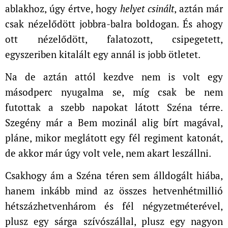
ablakhoz, úgy értve, hogy
helyet csinált
, aztán már
csak nézelődött jobbra-balra boldogan. És ahogy
ott nézelődött, falatozott, csipegetett,
egyszeriben kitalált egy annál is jobb ötletet.
Na de aztán attól kezdve nem is volt egy
másodperc nyugalma se, míg csak be nem
futottak a szebb napokat látott Széna térre.
Szegény már a Bem mozinál alig bírt magával,
pláne, mikor meglátott egy fél regiment katonát,
de akkor már úgy volt vele, nem akart leszállni.
Csakhogy ám a Széna téren sem álldogált hiába,
hanem inkább mind az összes hetvenhétmillió
hétszázhetvenhárom és fél négyzetméterével,
plusz egy sárga szívószállal, plusz egy nagyon