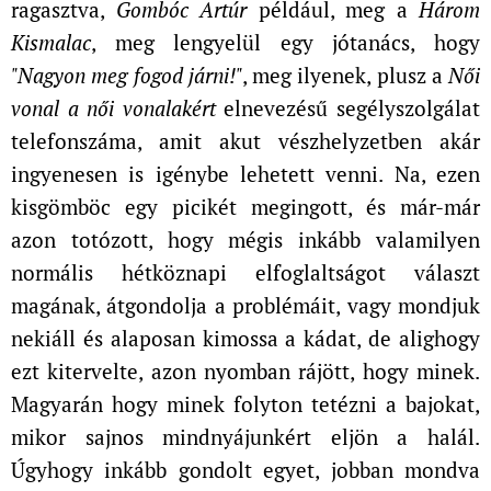
ragasztva,
Gombóc Artúr
például, meg a
Három
Kismalac
, meg lengyelül egy jótanács, hogy
"Nagyon meg fogod járni!"
, meg ilyenek, plusz a
Női
vonal a női vonalakért
elnevezésű segélyszolgálat
telefonszáma, amit akut vészhelyzetben akár
ingyenesen is igénybe lehetett venni. Na, ezen
kisgömböc egy picikét megingott, és már-már
azon totózott, hogy mégis inkább valamilyen
normális hétköznapi elfoglaltságot választ
magának, átgondolja a problémáit, vagy mondjuk
nekiáll és alaposan kimossa a kádat, de alighogy
ezt kitervelte, azon nyomban rájött, hogy minek.
Magyarán hogy minek folyton tetézni a bajokat,
mikor sajnos mindnyájunkért eljön a halál.
Úgyhogy inkább gondolt egyet, jobban mondva