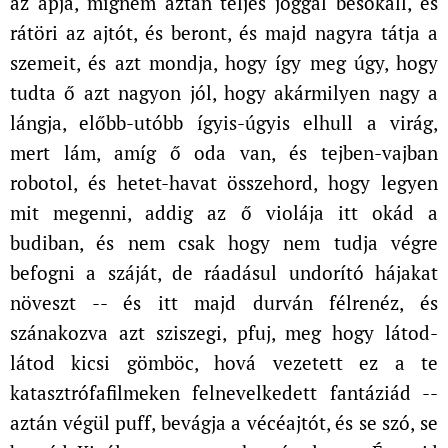
az apja, mígnem aztán teljes joggal besokall, és
rátöri az ajtót, és beront, és majd nagyra tátja a
szemeit, és azt mondja, hogy így meg úgy, hogy
tudta ő azt nagyon jól, hogy akármilyen nagy a
lángja, előbb-utóbb ígyis-úgyis elhull a virág,
mert lám, amíg ő oda van, és tejben-vajban
robotol, és hetet-havat összehord, hogy legyen
mit megenni, addig az ő violája itt okád a
budiban, és nem csak hogy nem tudja végre
befogni a száját, de ráadásul undorító hájakat
növeszt -- és itt majd durván félrenéz, és
szánakozva azt sziszegi, pfuj, meg hogy látod-
látod kicsi gömböc, hová vezetett ez a te
katasztrófafilmeken felnevelkedett fantáziád --
aztán végül puff, bevágja a vécéajtót, és se szó, se