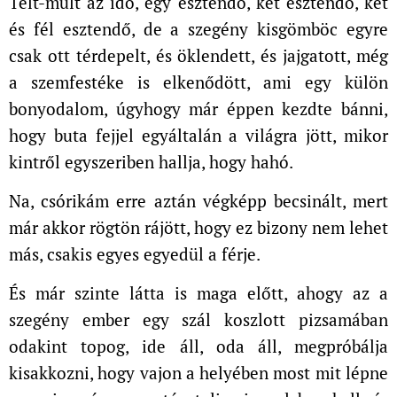
Telt-múlt az idő, egy esztendő, két esztendő, két
és fél esztendő, de a szegény kisgömböc egyre
csak ott térdepelt, és öklendett, és jajgatott, még
a szemfestéke is elkenődött, ami egy külön
bonyodalom, úgyhogy már éppen kezdte bánni,
hogy buta fejjel egyáltalán a világra jött, mikor
kintről egyszeriben hallja, hogy hahó.
Na, csórikám erre aztán végképp becsinált, mert
már akkor rögtön rájött, hogy ez bizony nem lehet
más, csakis egyes egyedül a férje.
És már szinte látta is maga előtt, ahogy az a
szegény ember egy szál koszlott pizsamában
odakint topog, ide áll, oda áll, megpróbálja
kisakkozni, hogy vajon a helyében most mit lépne