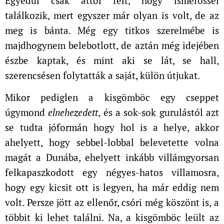
Egyedül csak attól félt, hogy ismerőssel
találkozik, mert egyszer már olyan is volt, de az
meg is bánta. Még egy titkos szerelmébe is
majdhogynem belebotlott, de aztán még idejében
észbe kaptak, és mint aki se lát, se hall,
szerencsésen folytatták a saját, külön útjukat.
Mikor pediglen a kisgömböc egy cseppet
úgymond
elnehezedett
, és a sok-sok gurulástól azt
se tudta jóformán hogy hol is a helye, akkor
ahelyett, hogy sebbel-lobbal belevetette volna
magát a Dunába, ehelyett inkább villámgyorsan
felkapaszkodott egy négyes-hatos villamosra,
hogy egy kicsit ott is legyen, ha már eddig nem
volt. Persze jött az ellenőr, csóri még köszönt is, a
többit ki lehet találni. Na, a kisgömböc leült az