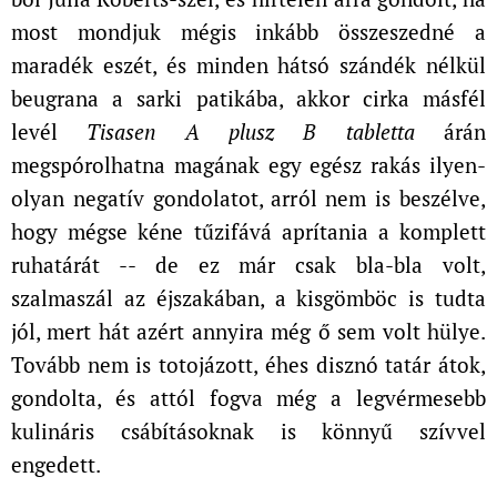
most mondjuk mégis inkább összeszedné a
maradék eszét, és minden hátsó szándék nélkül
beugrana a sarki patikába, akkor cirka másfél
levél
Tisasen A plusz B tabletta
árán
megspórolhatna magának egy egész rakás ilyen-
olyan negatív gondolatot, arról nem is beszélve,
hogy mégse kéne tűzifává aprítania a komplett
ruhatárát -- de ez már csak bla-bla volt,
szalmaszál az éjszakában, a kisgömböc is tudta
jól, mert hát azért annyira még ő sem volt hülye.
Tovább nem is totojázott, éhes disznó tatár átok,
gondolta, és attól fogva még a legvérmesebb
kulináris csábításoknak is könnyű szívvel
engedett.