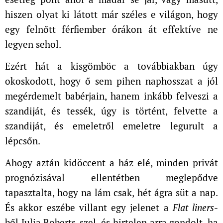
hiszen olyat ki látott már széles e világon, hogy
egy felnőtt férfiember órákon át effektíve ne
legyen sehol.
Ezért hát a kisgömböc a továbbiakban úgy
okoskodott, hogy ő sem pihen naphosszat a jól
megérdemelt babérjain, hanem inkább felveszi a
szandiját, és tessék, úgy is történt, felvette a
szandiját, és emeletről emeletre legurult a
lépcsőn.
Ahogy aztán kidöccent a ház elé, minden privát
prognózisával ellentétben meglepődve
tapasztalta, hogy na lám csak, hét ágra süt a nap.
És akkor eszébe villant egy jelenet a
Flat liners
-
ből Julia Roberts-szel, és hirtelen arra gondolt, ha