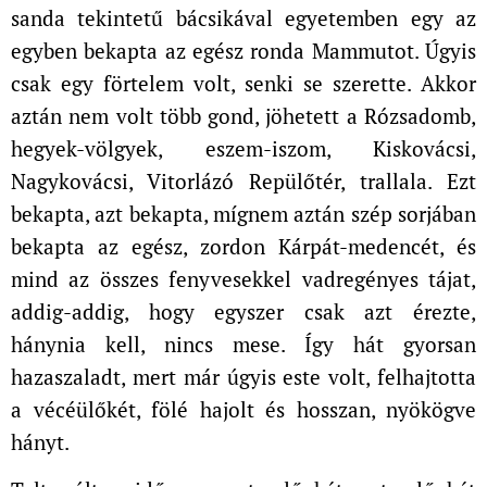
sanda tekintetű bácsikával egyetemben egy az
egyben bekapta az egész ronda Mammutot. Úgyis
csak egy förtelem volt, senki se szerette. Akkor
aztán nem volt több gond, jöhetett a Rózsadomb,
hegyek-völgyek, eszem-iszom, Kiskovácsi,
Nagykovácsi, Vitorlázó Repülőtér, trallala. Ezt
bekapta, azt bekapta, mígnem aztán szép sorjában
bekapta az egész, zordon Kárpát-medencét, és
mind az összes fenyvesekkel vadregényes tájat,
addig-addig, hogy egyszer csak azt érezte,
hánynia kell, nincs mese. Így hát gyorsan
hazaszaladt, mert már úgyis este volt, felhajtotta
a vécéülőkét, fölé hajolt és hosszan, nyökögve
hányt.