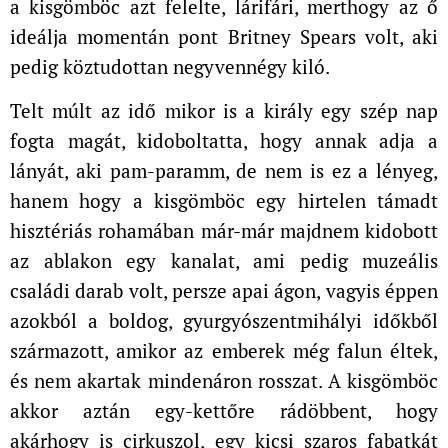
a kisgömböc azt felelte, lárifári, merthogy az ő
ideálja momentán pont Britney Spears volt, aki
pedig köztudottan negyvennégy kiló.
Telt múlt az idő mikor is a király egy szép nap
fogta magát, kidoboltatta, hogy annak adja a
lányát, aki pam-paramm, de nem is ez a lényeg,
hanem hogy a kisgömböc egy hirtelen támadt
hisztériás rohamában már-már majdnem kidobott
az ablakon egy kanalat, ami pedig muzeális
családi darab volt, persze apai ágon, vagyis éppen
azokból a boldog, gyurgyószentmihályi időkből
származott, amikor az emberek még falun éltek,
és nem akartak mindenáron rosszat. A kisgömböc
akkor aztán egy-kettőre rádöbbent, hogy
akárhogy is cirkuszol, egy kicsi szaros fabatkát