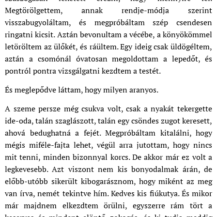
Megtörölgettem, annak rendje-módja szerint
visszabugyoláltam, és megpróbáltam szép csendesen
ringatni kicsit. Aztán bevonultam a vécébe, a könyökömmel
letöröltem az ülőkét, és ráültem. Egy ideig csak üldögéltem,
aztán a csomónál óvatosan megoldottam a lepedőt, és
pontról pontra vizsgálgatni kezdtem a testét.
És meglepődve láttam, hogy milyen aranyos.
A szeme persze még csukva volt, csak a nyakát tekergette
ide-oda, talán szaglászott, talán egy csöndes zugot keresett,
ahová bedughatná a fejét. Megpróbáltam kitalálni, hogy
mégis miféle-fajta lehet, végül arra jutottam, hogy nincs
mit tenni, minden bizonnyal korcs. De akkor már ez volt a
legkevesebb. Azt viszont nem kis bonyodalmak árán, de
előbb-utóbb sikerült kibogarásznom, hogy miként az meg
van írva, nemét tekintve hím. Kedves kis fiúkutya. És mikor
már majdnem elkezdtem örülni, egyszerre rám tört a