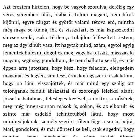
Azt éreztem hirtelen, hogy be vagyok szorulva, derékig egy
véres veremben ülök, hiába is tolom magam, nem bírok
kijönni, egyre rángat és gyötör valami tétova erő, mintha
még maga se tudná, lök és visszatart, és már kapaszkodni
sincsen senki, csak a térdem, a tulajdon felfeszített testem,
meg az ágy kihűlt vasa, itt hagytak mind, azám, egytől egyig
lementek büfézni, dögöljek meg, vagy ha tetszik, másszak ki
magam, segítség, gondoltam, de nem hallotta senki, és már
éppen arra jutottam, hogy kész, hogy feladom, elengedem
magamat és legyen, ami lesz, és akkor egyszerre csak látom,
hogy na lám, visszajöttek, és már mind egy szálig ott
tolonganak feldúlt ábrázattal és szorongó lélekkel alant,
József a hatalmas, felesleges kezével, a doktor, a nővérek,
meg még innen-onnan mások is, sokan, és az elborult és
szinte már esdeklő tekintetükből látni, hogy most
mindnyájuknak személy szerint tőlem függ a sorsa, hajrá,
Mari, gondolom, és már dönteni se kell, csak engedni, hogy
menjen, hogy meglegyen és végre testet öltsön