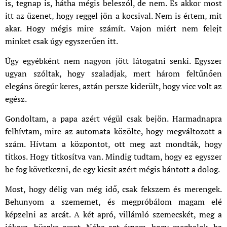
is, tegnap is, hátha mégis beleszól, de nem. És akkor most
itt az üzenet, hogy reggel jön a kocsival. Nem is értem, mit
akar. Hogy mégis mire számít. Vajon miért nem felejt
minket csak úgy egyszerűen itt.
Úgy egyébként nem nagyon jött látogatni senki. Egyszer
ugyan szóltak, hogy szaladjak, mert három feltűnően
elegáns öregúr keres, aztán persze kiderült, hogy vicc volt az
egész.
Gondoltam, a papa azért végül csak bejön. Harmadnapra
felhívtam, mire az automata közölte, hogy megváltozott a
szám. Hívtam a központot, ott meg azt mondták, hogy
titkos. Hogy titkosítva van. Mindig tudtam, hogy ez egyszer
be fog következni, de egy kicsit azért mégis bántott a dolog.
Most, hogy délig van még idő, csak fekszem és merengek.
Behunyom a szememet, és megpróbálom magam elé
képzelni az arcát. A két apró, villámló szemecskét, meg a