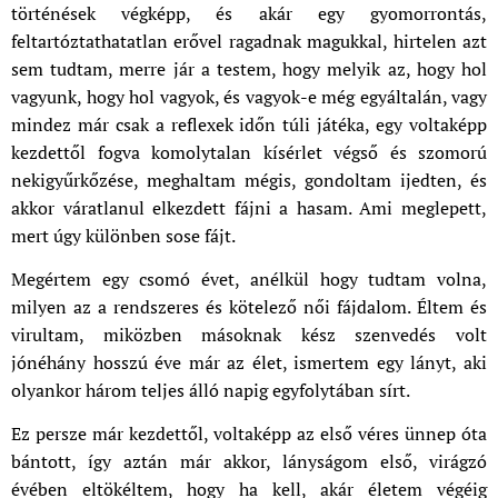
történések végképp, és akár egy gyomorrontás,
feltartóztathatatlan erővel ragadnak magukkal, hirtelen azt
sem tudtam, merre jár a testem, hogy melyik az, hogy hol
vagyunk, hogy hol vagyok, és vagyok-e még egyáltalán, vagy
mindez már csak a reflexek időn túli játéka, egy voltaképp
kezdettől fogva komolytalan kísérlet végső és szomorú
nekigyűrkőzése, meghaltam mégis, gondoltam ijedten, és
akkor váratlanul elkezdett fájni a hasam. Ami meglepett,
mert úgy különben sose fájt.
Megértem egy csomó évet, anélkül hogy tudtam volna,
milyen az a rendszeres és kötelező női fájdalom. Éltem és
virultam, miközben másoknak kész szenvedés volt
jónéhány hosszú éve már az élet, ismertem egy lányt, aki
olyankor három teljes álló napig egyfolytában sírt.
Ez persze már kezdettől, voltaképp az első véres ünnep óta
bántott, így aztán már akkor, lányságom első, virágzó
évében eltökéltem, hogy ha kell, akár életem végéig