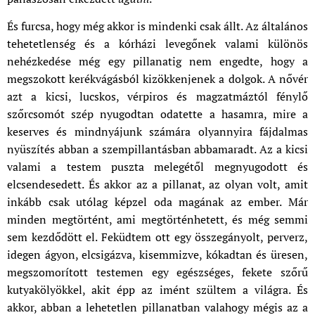
És furcsa, hogy még akkor is mindenki csak állt. Az általános
tehetetlenség és a kórházi levegőnek valami különös
nehézkedése még egy pillanatig nem engedte, hogy a
megszokott kerékvágásból kizökkenjenek a dolgok. A nővér
azt a kicsi, lucskos, vérpiros és magzatmáztól fénylő
szőrcsomót szép nyugodtan odatette a hasamra, mire a
keserves és mindnyájunk számára olyannyira fájdalmas
nyüszítés abban a szempillantásban abbamaradt. Az a kicsi
valami a testem puszta melegétől megnyugodott és
elcsendesedett. És akkor az a pillanat, az olyan volt, amit
inkább csak utólag képzel oda magának az ember. Már
minden megtörtént, ami megtörténhetett, és még semmi
sem kezdődött el. Feküdtem ott egy összegányolt, perverz,
idegen ágyon, elcsigázva, kisemmizve, kókadtan és üresen,
megszomorított testemen egy egészséges, fekete szőrű
kutyakölyökkel, akit épp az imént szültem a világra. És
akkor, abban a lehetetlen pillanatban valahogy mégis az a