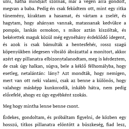
ülni, hátha mindjárt szólnak, már a végén arra gondolt,
megvan a baba. Pedig én csak feküdtem ott, mint egy ritka
tünemény, kiraktam a hasamat, és vártam a zselét, és
hagytam, hogy ahányan vannak, matassanak kedvükre a
pompás, lankás ormokon, s mikor aztán kiszóltak, és
bekérettek maguk közül még egynéhány érdeklődő idegent,
és azok is csak bámulták a hentesfehér, rossz szagú
köpenyükben idegesen vibráló ábrázattal a monitort, akkor
azért egy pillanatra elbizonytalanodtam, meg is kérdeztem,
de csak úgy halkan, súgva, bele a kéklő félhomályba, hogy
esetleg, netalántán: lány? Azt mondták, hogy nemigen,
mert van ott neki valami, csak az benne a különös, hogy
valahogy másképp kunkorodik, inkább hátra, nem pedig
előrefelé, ahogy ez úgy egyébként szokás.
Meg hogy mintha lenne benne csont.
Érdekes, gondoltam, és próbáltam figyelni, de közben egy
hosszú, titkos pillanatra elöntött a büszkeség, fiad lesz,