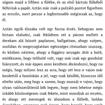
súgom majd a liftben a fülébe, és az első kártyás fülkéből
felhívjuk a papát. Aztán már csak a pulzáló pontot figyeltem
az ernyőn, mert persze a legfontosabb mégiscsak az, hogy
él.
Aztán egyik éjszaka volt egy furcsa érzés. Sehogyan sem
bírtam elaludni, csak feküdtem ott a párom mellett a
derekam alá húzott paplanon, hallgattam, ahogy szépen,
szolidan és megnyugtatóan egészséges ritmusban szuszog,
és közben néztem, ahogy a függöny anyagán átüt a hold,
emlékszem, hogy telihold volt, vagy már csak egy gondolat
hiányzott, és már éppen azon kezdtem ábrándozni, hogy na
mégis, hogy milyen lesz az arca, hogy ott lesz-e vajon már
kezdettől a homlokán a jel, vagy csak később, bizonyos idő
eltelte után, meg hogy a szeme, hogy muszáj-e vajon, hogy
olyan valószerűtlenül kék legyen, hogy nem lehetne mégis
inkább közönségesen csak fekete, mint mondjuk az enyém,
és ahogy ott merengek és álmodom a fülledt, holdas