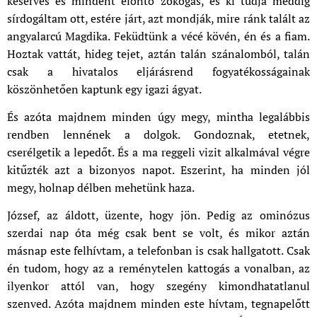
keserves és mindent elöntő zokogás, és ki tudja meddig
sírdogáltam ott, estére járt, azt mondják, mire ránk talált az
angyalarcú Magdika. Feküdtünk a vécé kövén, én és a fiam.
Hoztak vattát, hideg tejet, aztán talán szánalomból, talán
csak a hivatalos eljárásrend fogyatékosságainak
köszönhetően kaptunk egy igazi ágyat.
És azóta majdnem minden úgy megy, mintha legalábbis
rendben lennének a dolgok. Gondoznak, etetnek,
cserélgetik a lepedőt. És a ma reggeli vizit alkalmával végre
kitűzték azt a bizonyos napot. Eszerint, ha minden jól
megy, holnap délben mehetünk haza.
József, az áldott, üzente, hogy jön. Pedig az ominózus
szerdai nap óta még csak bent se volt, és mikor aztán
másnap este felhívtam, a telefonban is csak hallgatott. Csak
én tudom, hogy az a reménytelen kattogás a vonalban, az
ilyenkor attól van, hogy szegény kimondhatatlanul
szenved. Azóta majdnem minden este hívtam, tegnapelőtt