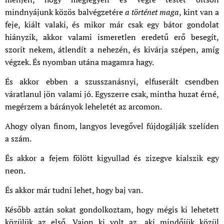
mindnyájunk közös balvégzetére
a történet maga
, kint van a
feje, kiált valaki, és mikor már csak egy bátor gondolat
hiányzik, akkor valami ismeretlen eredetű erő besegít,
szorít nekem, átlendít a nehezén, és kivárja szépen, amíg
végzek. És nyomban utána magamra hagy.
És akkor ebben a szusszanásnyi, elfuserált csendben
váratlanul jön valami jó. Egyszerre csak, mintha huzat érné,
megérzem a bárányok leheletét az arcomon.
Ahogy olyan finom, langyos levegővel fújdogálják szelíden
a szám.
És akkor a fejem fölött kigyullad és zizegve kialszik egy
neon.
És akkor már tudni lehet, hogy baj van.
Később aztán sokat gondolkoztam, hogy mégis ki lehetett
közülük az első. Vajon ki volt az, aki mindőjük közül