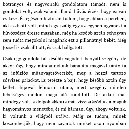
botrányos és nagyvonalú gondolatom támadt, nem is
gondolat volt, csak valami illanó, hűvös érzés, hogy ez van
és kész. És egészen biztosan tudom, hogy abban a percben,
aki csak ott volt, mind egy szálig egy az egyben ugyanezt a
hűvösséget érezte magában, még ha később aztán sehogyan
sem tudta megokolni magának ezt a pillanatnyi békét. Még
József is csak állt ott, és csak hallgatott.
Csak egy gondolattal később vágódott hanyatt szegény, de
akkor úgy, hogy mindannyiunk bánatára magával rántotta
az infúziós műanyagcsövecskét, meg a hozzá tartozó
sósvizes palackot. És tetézte a bajt, hogy később aztán úgy
kellett hipóval felmosni utána, mert szegény minden
lehetséges módon maga alá rondított. De akkor már
mindegy volt, a dolgok akkorra már visszarázódtak a maguk
hagyományos menetébe, és mi hárman, úgy, ahogy voltunk,
ki voltunk a világból utálva. Máig se tudom, minek
köszönhetjük, hogy nem zavartak minket azon nyomban