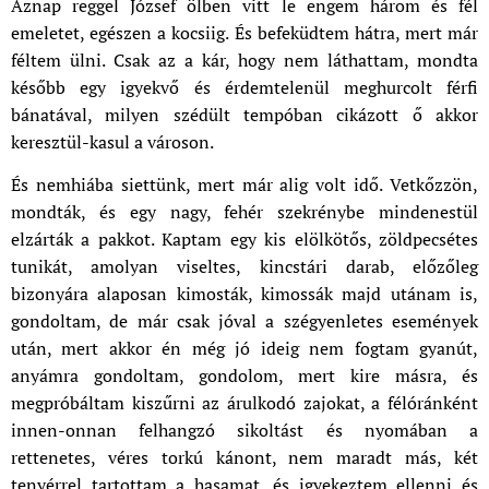
Aznap reggel József ölben vitt le engem három és fél
emeletet, egészen a kocsiig. És befeküdtem hátra, mert már
féltem ülni. Csak az a kár, hogy nem láthattam, mondta
később egy igyekvő és érdemtelenül meghurcolt férfi
bánatával, milyen szédült tempóban cikázott ő akkor
keresztül-kasul a városon.
És nemhiába siettünk, mert már alig volt idő. Vetkőzzön,
mondták, és egy nagy, fehér szekrénybe mindenestül
elzárták a pakkot. Kaptam egy kis elölkötős, zöldpecsétes
tunikát, amolyan viseltes, kincstári darab, előzőleg
bizonyára alaposan kimosták, kimossák majd utánam is,
gondoltam, de már csak jóval a szégyenletes események
után, mert akkor én még jó ideig nem fogtam gyanút,
anyámra gondoltam, gondolom, mert kire másra, és
megpróbáltam kiszűrni az árulkodó zajokat, a félóránként
innen-onnan felhangzó sikoltást és nyomában a
rettenetes, véres torkú kánont, nem maradt más, két
tenyérrel tartottam a hasamat, és igyekeztem ellenni és