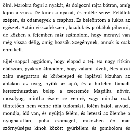
ölni. Marokra fogni a nyakát, és dolgozni rajta bátran, amíg
kijön a szusz. De kinek a nyakát, és miféle szusz. Felállok
szépen, és odamegyek a csaphoz. És beleöntöm a lukba az
egészet. Aztán visszafekszem, lazulok és próbálok pihenni,
de közben a fejemben már számolom, hogy mennyi van
még vissza délig, amíg hozzák. Szegénynek, annak is csak
enni kell.
Éjjel-nappal aggódom, hogy elapad a tej. Ha nagy ritkán
elalszom, gyakran álmodom, hogy valami távoli, éles utcai
zajra megpattan és körbereped és lapjával kizuhan az
ablakon az üveg, nyílik az ajtó, és a hirtelen támadt
kereszthuzatban belép a csecsemős Magdika nővér,
mosolyog, mintha észre se venné, vagy mintha csak
tüntetően nem venne róla tudomást, fölém hajol, anyuci,
mondja, idő van, és nyújtja felém, és leteszi az ölembe a
nyughatatlan, puha csomagot, miközben én már
szörnyűséges kínok között gyürkélem és gombolom és