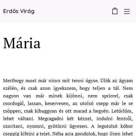
Erdős
Virág
Mária
Merthogy most már nincs mit tenni úgyse. Ülök az ágyam
szélén, és csak azon igyekszem, hogy teljen a tál. Nem
nagyon van már minek kijönni, nem spriccel, csak
csordogál, lassan, keservesen, az utolsó csepp már le se
csöppen, csak kibuggyan és ott marad a hegyén. Letörlöm,
lehet váltani. Megragadni két kézzel, indulni fentről,
szorítani, nyomni, gyötörni ügyesen. A legutolsó kóbor
cseppig kifejni a tejet. Néha arra gondolok, hogy ilyen lehet