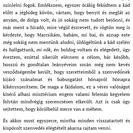
színlelni fogok. Emlékszem, egyszer órákig feküdtem a kád
előtt a jéghideg kövön, vártam, hogy benyit és meglát az
anyám, de dolga volt, és jó sokáig nem tudott bejönni, és
már ment a híradó, mire végül észrevett, és rögtön meg is
kérdezte, hogy Marcsikám, babám, mi baj, és aznap este
még sokáig nem mentünk aludni, üldögéltünk a kád szélén
és hallgattunk,
mi nők
, én boldog voltam és elégedett, úgy
éreztem, ezúttal sikerült elérnem a célom, bár később,
hosszú és gondtalan leányéveim során még nem kevés
vesződségembe került, hogy szeretteimből a szenvedőnek
kijáró szánalmat és babusgatást hónapról hónapra
kikényszerítsem. De maga a fájdalom, ez a véres valóságot
kísérő alhasi misztérium engem valami felemás kegyelem
folytán mindvégig szerencsésen elkerült. Azt is csak úgy
sejtettem, hogy körülbelül merre van a méhem.
És akkor most egyszerre, mintha minden visszatartott és
kispórolt szenvedés elégtételt akarna rajtam venni.