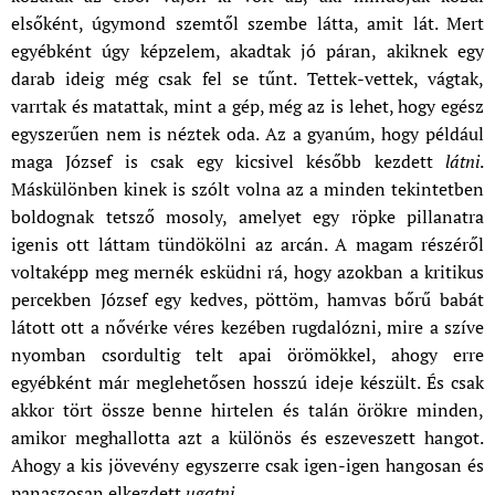
elsőként, úgymond szemtől szembe látta, amit lát. Mert
egyébként úgy képzelem, akadtak jó páran, akiknek egy
darab ideig még csak fel se tűnt. Tettek-vettek, vágtak,
varrtak és matattak, mint a gép, még az is lehet, hogy egész
egyszerűen nem is néztek oda. Az a gyanúm, hogy például
maga József is csak egy kicsivel később kezdett
látni
.
Máskülönben kinek is szólt volna az a minden tekintetben
boldognak tetsző mosoly, amelyet egy röpke pillanatra
igenis ott láttam tündökölni az arcán. A magam részéről
voltaképp meg mernék esküdni rá, hogy azokban a kritikus
percekben József egy kedves, pöttöm, hamvas bőrű babát
látott ott a nővérke véres kezében rugdalózni, mire a szíve
nyomban csordultig telt apai örömökkel, ahogy erre
egyébként már meglehetősen hosszú ideje készült. És csak
akkor tört össze benne hirtelen és talán örökre minden,
amikor meghallotta azt a különös és eszeveszett hangot.
Ahogy a kis jövevény egyszerre csak igen-igen hangosan és
panaszosan elkezdett
ugatni
.