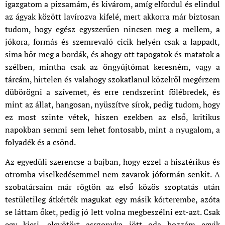
igazgatom a pizsamám, és kivárom, amíg elfordul és elindul
az ágyak között lavírozva kifelé, mert akkorra már biztosan
tudom, hogy egész egyszerűen nincsen meg a mellem, a
jókora, formás és szemrevaló cicik helyén csak a lappadt,
sima bőr meg a bordák, és ahogy ott tapogatok és matatok a
szélben, mintha csak az öngyújtómat keresném, vagy a
tárcám, hirtelen és valahogy szokatlanul közelről megérzem
dübörögni a szívemet, és erre rendszerint fölébredek, és
mint az állat, hangosan, nyüszítve sírok, pedig tudom, hogy
ez most szinte vétek, hiszen ezekben az első, kritikus
napokban semmi sem lehet fontosabb, mint a nyugalom, a
folyadék és a csönd.
Az egyedüli szerencse a bajban, hogy ezzel a hisztérikus és
otromba viselkedésemmel nem zavarok jóformán senkit. A
szobatársaim már rögtön az első közös szoptatás után
testületileg átkérték magukat egy másik kórterembe, azóta
se láttam őket, pedig jó lett volna megbeszélni ezt-azt. Csak
egy kicsi, elgyötört asszonyka jött oda hozzám egyik