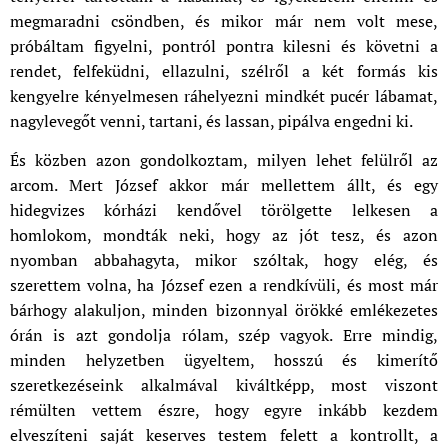
megmaradni csöndben, és mikor már nem volt mese,
próbáltam figyelni, pontról pontra kilesni és követni a
rendet, felfeküdni, ellazulni, szélről a két formás kis
kengyelre kényelmesen ráhelyezni mindkét pucér lábamat,
nagylevegőt venni, tartani, és lassan, pipálva engedni ki.
És közben azon gondolkoztam, milyen lehet felülről az
arcom. Mert József akkor már mellettem állt, és egy
hidegvizes kórházi kendővel törölgette lelkesen a
homlokom, mondták neki, hogy az jót tesz, és azon
nyomban abbahagyta, mikor szóltak, hogy elég, és
szerettem volna, ha József ezen a rendkívüli, és most már
bárhogy alakuljon, minden bizonnyal örökké emlékezetes
órán is azt gondolja rólam, szép vagyok. Erre mindig,
minden helyzetben ügyeltem, hosszú és kimerítő
szeretkezéseink alkalmával kiváltképp, most viszont
rémülten vettem észre, hogy egyre inkább kezdem
elveszíteni saját keserves testem felett a kontrollt, a