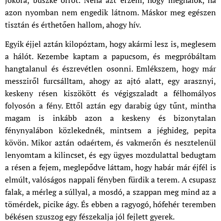
jókora, büszke orrot. Néha azt érzem, hogy meghalok, ha
azon nyomban nem engedik látnom. Máskor meg egészen
tisztán és érthetően hallom, ahogy hív.
Egyik éjjel aztán kilopóztam, hogy akármi lesz is, meglesem
a hálót. Kezembe kaptam a papucsom, és megpróbáltam
hangtalanul és észrevétlen osonni. Emlékszem, hogy már
messziről furcsálltam, ahogy az ajtó alatt, egy arasznyi,
keskeny résen kiszökött és végigszaladt a félhomályos
folyosón a fény. Ettől aztán egy darabig úgy tűnt, mintha
magam is inkább azon a keskeny és bizonytalan
fénynyalábon közlekednék, mintsem a jéghideg, pepita
kövön. Mikor aztán odaértem, és vakmerőn és nesztelenül
lenyomtam a kilincset, és egy ügyes mozdulattal bedugtam
a résen a fejem, meglepődve láttam, hogy habár már éjfél is
elmúlt, valóságos nappali fényben fürdik a terem. A csupasz
falak, a mérleg a súllyal, a mosdó, a szappan meg mind az a
tömérdek, picike ágy. És ebben a ragyogó, hófehér teremben
békésen szuszog egy fészekalja jól fejlett gyerek.