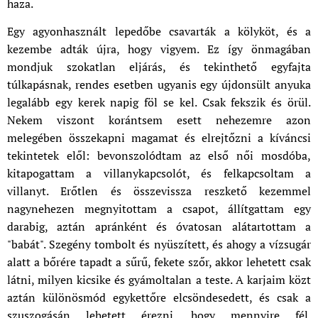
haza.
Egy agyonhasznált lepedőbe csavarták a kölyköt, és a
kezembe adták újra, hogy vigyem. Ez így önmagában
mondjuk szokatlan eljárás, és tekinthető egyfajta
túlkapásnak, rendes esetben ugyanis egy újdonsült anyuka
legalább egy kerek napig föl se kel. Csak fekszik és örül.
Nekem viszont korántsem esett nehezemre azon
melegében összekapni magamat és elrejtőzni a kíváncsi
tekintetek elől: bevonszolódtam az első női mosdóba,
kitapogattam a villanykapcsolót, és felkapcsoltam a
villanyt. Erőtlen és összevissza reszkető kezemmel
nagynehezen megnyitottam a csapot, állítgattam egy
darabig, aztán apránként és óvatosan alátartottam a
"babát". Szegény tombolt és nyüszített, és ahogy a vízsugár
alatt a bőrére tapadt a sűrű, fekete szőr, akkor lehetett csak
látni, milyen kicsike és gyámoltalan a teste. A karjaim közt
aztán különösmód egykettőre elcsöndesedett, és csak a
szuszogásán lehetett érezni, hogy mennyire fél.