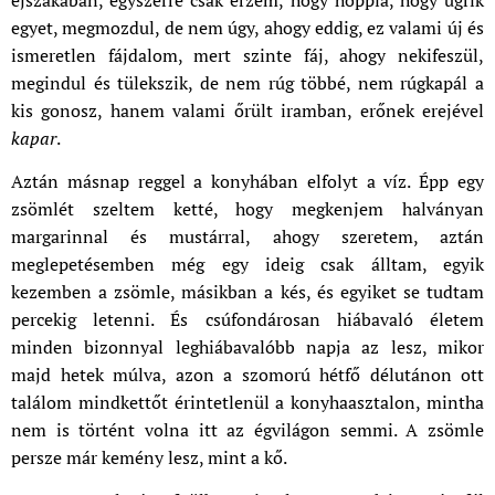
éjszakában, egyszerre csak érzem, hogy hopplá, hogy ugrik
egyet, megmozdul, de nem úgy, ahogy eddig, ez valami új és
ismeretlen fájdalom, mert szinte fáj, ahogy nekifeszül,
megindul és tülekszik, de nem rúg többé, nem rúgkapál a
kis gonosz, hanem valami őrült iramban, erőnek erejével
kapar
.
Aztán másnap reggel a konyhában elfolyt a víz. Épp egy
zsömlét szeltem ketté, hogy megkenjem halványan
margarinnal és mustárral, ahogy szeretem, aztán
meglepetésemben még egy ideig csak álltam, egyik
kezemben a zsömle, másikban a kés, és egyiket se tudtam
percekig letenni. És csúfondárosan hiábavaló életem
minden bizonnyal leghiábavalóbb napja az lesz, mikor
majd hetek múlva, azon a szomorú hétfő délutánon ott
találom mindkettőt érintetlenül a konyhaasztalon, mintha
nem is történt volna itt az égvilágon semmi. A zsömle
persze már kemény lesz, mint a kő.