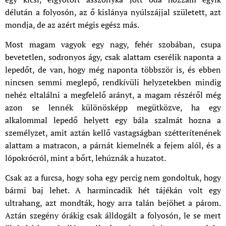
délután a folyosón, az ő kislánya nyúlszájjal született, azt
mondja, de az azért mégis egész más.
Most magam vagyok egy nagy, fehér szobában, csupa
bevetetlen, sodronyos ágy, csak alattam cserélik naponta a
lepedőt, de van, hogy még naponta többször is, és ebben
nincsen semmi meglepő, rendkívüli helyzetekben mindig
nehéz eltalálni a megfelelő arányt, a magam részéről még
azon se lennék különösképp megütközve, ha egy
alkalommal lepedő helyett egy bála szalmát hozna a
személyzet, amit aztán kellő vastagságban szétterítenének
alattam a matracon, a párnát kiemelnék a fejem alól, és a
lópokrócról, mint a bőrt, lehúznák a huzatot.
Csak az a furcsa, hogy soha egy percig nem gondoltuk, hogy
bármi baj lehet. A harmincadik hét tájékán volt egy
ultrahang, azt mondták, hogy arra talán bejöhet a párom.
Aztán szegény órákig csak álldogált a folyosón, le se mert