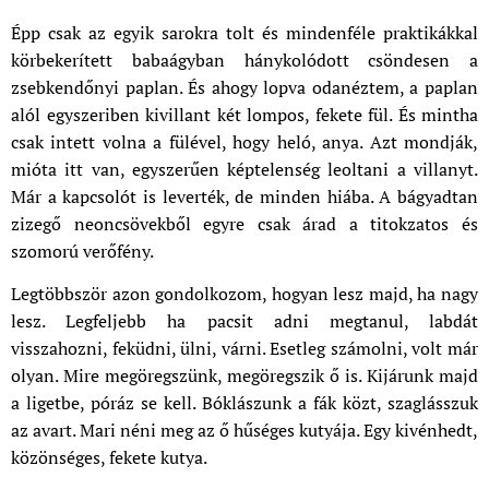
Épp csak az egyik sarokra tolt és mindenféle praktikákkal
körbekerített babaágyban hánykolódott csöndesen a
zsebkendőnyi paplan. És ahogy lopva odanéztem, a paplan
alól egyszeriben kivillant két lompos, fekete fül. És mintha
csak intett volna a fülével, hogy heló, anya. Azt mondják,
mióta itt van, egyszerűen képtelenség leoltani a villanyt.
Már a kapcsolót is leverték, de minden hiába. A bágyadtan
zizegő neoncsövekből egyre csak árad a titokzatos és
szomorú verőfény.
Legtöbbször azon gondolkozom, hogyan lesz majd, ha nagy
lesz. Legfeljebb ha pacsit adni megtanul, labdát
visszahozni, feküdni, ülni, várni. Esetleg számolni, volt már
olyan. Mire megöregszünk, megöregszik ő is. Kijárunk majd
a ligetbe, póráz se kell. Bóklászunk a fák közt, szaglásszuk
az avart. Mari néni meg az ő hűséges kutyája. Egy kivénhedt,
közönséges, fekete kutya.