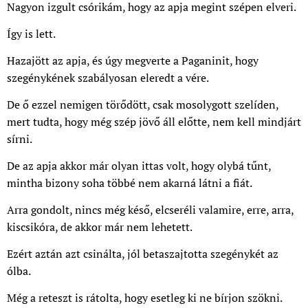
Nagyon izgult csórikám, hogy az apja megint szépen elveri.
Így is lett.
Hazajött az apja, és úgy megverte a Paganinit, hogy
szegénykének szabályosan eleredt a vére.
De ő ezzel nemigen törődött, csak mosolygott szelíden,
mert tudta, hogy még szép jövő áll előtte, nem kell mindjárt
sírni.
De az apja akkor már olyan ittas volt, hogy olybá tűnt,
mintha bizony soha többé nem akarná látni a fiát.
Arra gondolt, nincs még késő, elcseréli valamire, erre, arra,
kiscsikóra, de akkor már nem lehetett.
Ezért aztán azt csinálta, jól betaszajtotta szegénykét az
ólba.
Még a reteszt is rátolta, hogy esetleg ki ne bírjon szökni.