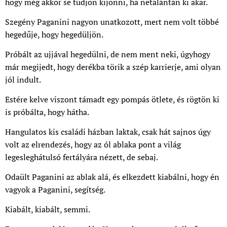
hogy még akkor se tudjon kijönni, ha netalántán ki akar.
Szegény Paganini nagyon unatkozott, mert nem volt többé
hegedűje, hogy hegedüljön.
Próbált az ujjával hegedülni, de nem ment neki, úgyhogy
már megijedt, hogy derékba törik a szép karrierje, ami olyan
jól indult.
Estére kelve viszont támadt egy pompás ötlete, és rögtön ki
is próbálta, hogy hátha.
Hangulatos kis családi házban laktak, csak hát sajnos úgy
volt az elrendezés, hogy az ól ablaka pont a világ
legesleghátulsó fertályára nézett, de sebaj.
Odaült Paganini az ablak alá, és elkezdett kiabálni, hogy én
vagyok a Paganini, segítség.
Kiabált, kiabált, semmi.