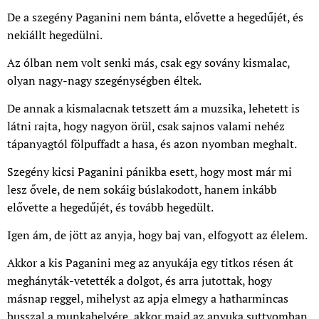
De a szegény Paganini nem bánta, elővette a hegedűjét, és
nekiállt hegedülni.
Az ólban nem volt senki más, csak egy sovány kismalac,
olyan nagy-nagy szegénységben éltek.
De annak a kismalacnak tetszett ám a muzsika, lehetett is
látni rajta, hogy nagyon örül, csak sajnos valami nehéz
tápanyagtól fölpuffadt a hasa, és azon nyomban meghalt.
Szegény kicsi Paganini pánikba esett, hogy most már mi
lesz ővele, de nem sokáig búslakodott, hanem inkább
elővette a hegedűjét, és tovább hegedült.
Igen ám, de jött az anyja, hogy baj van, elfogyott az élelem.
Akkor a kis Paganini meg az anyukája egy titkos résen át
meghányták-vetették a dolgot, és arra jutottak, hogy
másnap reggel, mihelyst az apja elmegy a hatharmincas
busszal a munkahelyére, akkor majd az anyuka suttyomban