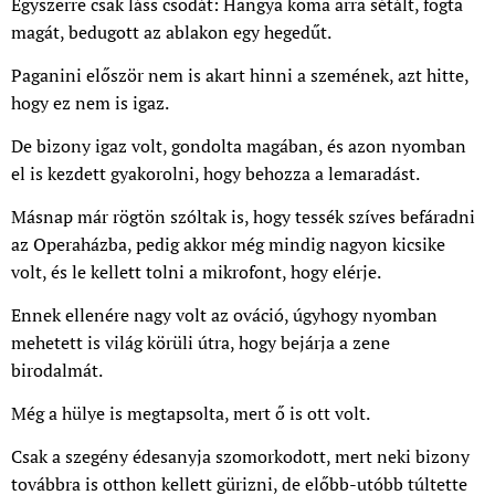
Egyszerre csak láss csodát: Hangya koma arra sétált, fogta
magát, bedugott az ablakon egy hegedűt.
Paganini először nem is akart hinni a szemének, azt hitte,
hogy ez nem is igaz.
De bizony igaz volt, gondolta magában, és azon nyomban
el is kezdett gyakorolni, hogy behozza a lemaradást.
Másnap már rögtön szóltak is, hogy tessék szíves befáradni
az Operaházba, pedig akkor még mindig nagyon kicsike
volt, és le kellett tolni a mikrofont, hogy elérje.
Ennek ellenére nagy volt az ováció, úgyhogy nyomban
mehetett is világ körüli útra, hogy bejárja a zene
birodalmát.
Még a hülye is megtapsolta, mert ő is ott volt.
Csak a szegény édesanyja szomorkodott, mert neki bizony
továbbra is otthon kellett gürizni, de előbb-utóbb túltette