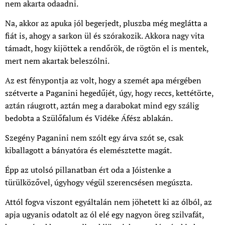
nem akarta odaadni.
Na, akkor az apuka jól begerjedt, pluszba még meglátta a
fiát is, ahogy a sarkon ül és szórakozik. Akkora nagy vita
támadt, hogy kijöttek a rendőrök, de rögtön el is mentek,
mert nem akartak beleszólni.
Az est fénypontja az volt, hogy a szemét apa mérgében
szétverte a Paganini hegedűjét, úgy, hogy reccs, kettétörte,
aztán ráugrott, aztán meg a darabokat mind egy szálig
bedobta a Szülőfalum és Vidéke Áfész ablakán.
Szegény Paganini nem szólt egy árva szót se, csak
kiballagott a bányatóra és elemésztette magát.
Épp az utolsó pillanatban ért oda a Jóistenke a
türülközővel, úgyhogy végül szerencsésen megúszta.
Attól fogva viszont egyáltalán nem jöhetett ki az ólból, az
apja ugyanis odatolt az ól elé egy nagyon öreg szilvafát,