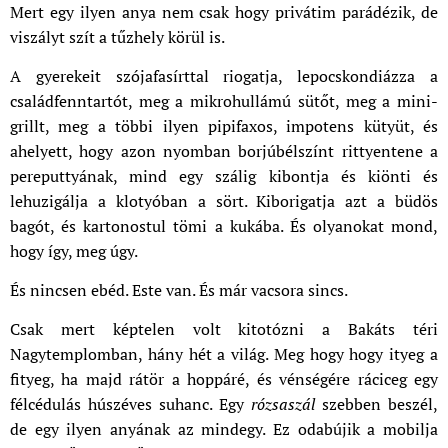
Mert egy ilyen anya nem csak hogy privátim parádézik, de
viszályt szít a tűzhely körül is.
A gyerekeit szójafasírttal riogatja, lepocskondiázza a
családfenntartót, meg a mikrohullámú sütőt, meg a mini-
grillt, meg a többi ilyen pipifaxos, impotens kütyüt, és
ahelyett, hogy azon nyomban borjúbélszínt rittyentene a
pereputtyának, mind egy szálig kibontja és kiönti és
lehuzigálja a klotyóban a sört. Kiborigatja azt a büdös
bagót, és kartonostul tömi a kukába. És olyanokat mond,
hogy így, meg úgy.
És nincsen ebéd. Este van. És már vacsora sincs.
Csak mert képtelen volt kitotózni a Bakáts téri
Nagytemplomban, hány hét a világ. Meg hogy hogy ityeg a
fityeg, ha majd rátör a hoppáré, és vénségére ráciceg egy
félcédulás húszéves suhanc. Egy
rózsaszál
szebben beszél,
de egy ilyen anyának az mindegy. Ez odabújik a mobilja