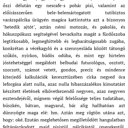
őszi délután egy nescafe-s pohár pisi, valamint az
előírásszerűen bele-belemártogatott tutibiztos
varázspálcika ürügyén magára kattintotta azt a bizonyos
"hetedik ajtót", aztán némi motozás, és pakolás, és
hókuszpókusz segítségével bevackolta magát a fürdőszoba
legtitkosabb, legmeghittebb és legbarátságosabb zugába,
konkrétan a vécékagyló és a szennyesláda között tátongó
szűkös, nyirkos, büdös odúba, és mint egy hirtelen
jóstehetséggel megáldott belbudai futurológus, osztott,
szorzott, számot vetett, gondos, precíz és mindenre
kiterjedő kalkulációk kereszttüzében cirka negyed óra
leforgása alatt nulla, azaz nulla hibaszázalékos kimutatást
készített életének elkövetkezendő negyven, azaz negyven
esztendejéről, mígnem végül felelőssége teljes tudatában,
büszkén, bátran, magyarul, bár alig hallhatóan azt
dünnyögte maga elé: hm. Aztán meg rögtön utána azt,
hogy: oké. Ezután meglehetősen megilletődött hangulatban
feltápászkodott, majd pisistül, pálcikástól, (gyerekestől,