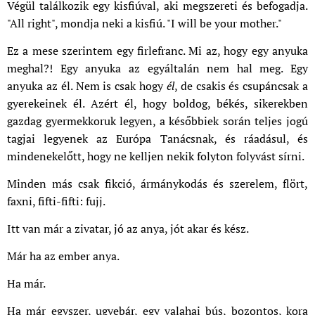
Végül találkozik egy kisfiúval, aki megszereti és befogadja.
"All right", mondja neki a kisfiú. "I will be your mother."
Ez a mese szerintem egy firlefranc. Mi az, hogy egy anyuka
meghal?! Egy anyuka az egyáltalán nem hal meg. Egy
anyuka az él. Nem is csak hogy
él
, de csakis és csupáncsak a
gyerekeinek él. Azért él, hogy boldog, békés, sikerekben
gazdag gyermekkoruk legyen, a későbbiek során teljes jogú
tagjai legyenek az Európa Tanácsnak, és ráadásul, és
mindenekelőtt, hogy ne kelljen nekik folyton folyvást sírni.
Minden más csak fikció, ármánykodás és szerelem, flört,
faxni, fifti-fifti: fujj.
Itt van már a zivatar, jó az anya, jót akar és kész.
Már ha az ember anya.
Ha már.
Ha már egyszer, ugyebár, egy valahai bús, bozontos, kora