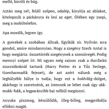
mellé, bűvöli és bőg.
Aztán meg né!, feláll szépen, odalép, kinyitja az ablakot,
kitelepszik a párkányra és lesi az eget. Ölében egy zsepi,
meg a mobiltelefon.
Apa mosdik, legyen így.
A gyerekek a szobában állnak. Egyikük sír. Nyilván arra
gondol, amire mindannyian. Hogy a szegény Szerb Antal is
hogy megjárta: összetörték szegénynek a szemüvegét. Pedig
mennyi szépet írt. Mi ugyan még sajnos csak a durrfarkú
szurcsókoknál tartunk (Harry Potter és a Tűz Serlege,
tizenharmadik fejezet), de azt azért nálunk még a
leghülyébb hülye is tudja, hogy ezt a
holdvilág
-dolgot,
akárhogy is szeretnénk, az istennek se lehet csak úgy ukk-
mukk-fukk, a legparányibb baj nélkül megúszni.
Anyuka piszmog, készülődik, illeg-billeg, megpróbálja
ellökni magát.