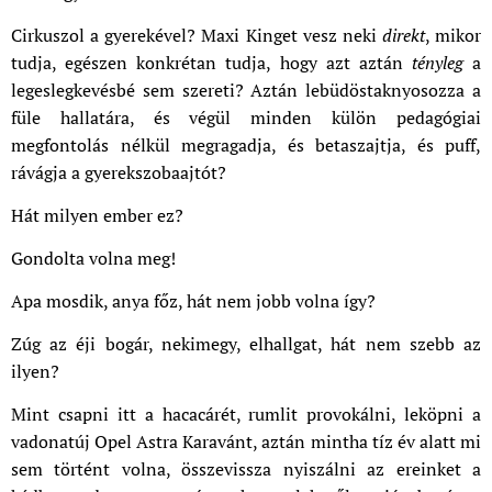
Cirkuszol a gyerekével? Maxi Kinget vesz neki
direkt
, mikor
tudja, egészen konkrétan tudja, hogy azt aztán
tényleg
a
legeslegkevésbé sem szereti? Aztán lebüdöstaknyosozza a
füle hallatára, és végül minden külön pedagógiai
megfontolás nélkül megragadja, és betaszajtja, és puff,
rávágja a gyerekszobaajtót?
Hát milyen ember ez?
Gondolta volna meg!
Apa mosdik, anya főz, hát nem jobb volna így?
Zúg az éji bogár, nekimegy, elhallgat, hát nem szebb az
ilyen?
Mint csapni itt a hacacárét, rumlit provokálni, leköpni a
vadonatúj Opel Astra Karavánt, aztán mintha tíz év alatt mi
sem történt volna, összevissza nyiszálni az ereinket a