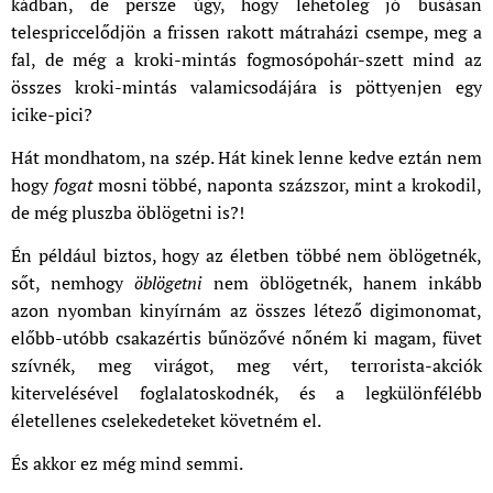
kádban, de persze úgy, hogy lehetőleg jó busásan
telespriccelődjön a frissen rakott mátraházi csempe, meg a
fal, de még a kroki-mintás fogmosópohár-szett mind az
összes kroki-mintás valamicsodájára is pöttyenjen egy
icike-pici?
Hát mondhatom, na szép. Hát kinek lenne kedve eztán nem
hogy
fogat
mosni többé, naponta százszor, mint a krokodil,
de még pluszba öblögetni is?!
Én például biztos, hogy az életben többé nem öblögetnék,
sőt, nemhogy
öblögetni
nem öblögetnék, hanem inkább
azon nyomban kinyírnám az összes létező digimonomat,
előbb-utóbb csakazértis bűnözővé nőném ki magam, füvet
szívnék, meg virágot, meg vért, terrorista-akciók
kitervelésével foglalatoskodnék, és a legkülönfélébb
életellenes cselekedeteket követném el.
És akkor ez még mind semmi.