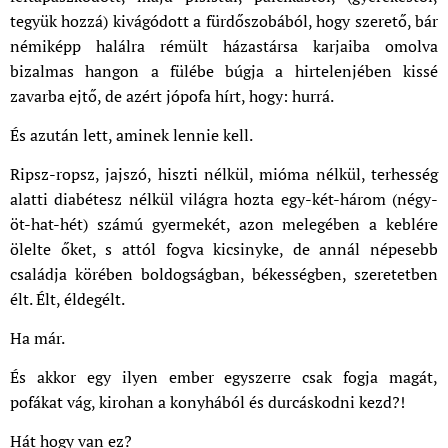
tegyük hozzá) kivágódott a fürdőszobából, hogy szerető, bár
némiképp halálra rémült házastársa karjaiba omolva
bizalmas hangon a fülébe búgja a hirtelenjében kissé
zavarba ejtő, de azért jópofa hírt, hogy: hurrá.
És azután lett, aminek lennie kell.
Ripsz-ropsz, jajszó, hiszti nélkül, mióma nélkül, terhesség
alatti diabétesz nélkül világra hozta egy-két-három (négy-
öt-hat-hét) számú gyermekét, azon melegében a keblére
ölelte őket, s attól fogva kicsinyke, de annál népesebb
családja körében boldogságban, békességben, szeretetben
élt. Élt, éldegélt.
Ha már.
És akkor egy ilyen ember egyszerre csak fogja magát,
pofákat vág, kirohan a konyhából és durcáskodni kezd?!
Hát hogy van ez?