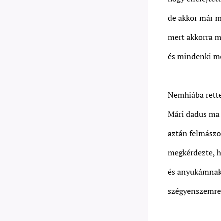
de akkor már m
mert akkorra m
és mindenki me
Nemhiába rett
Mári dadus ma r
aztán felmászo
megkérdezte, h
és anyukámnak 
szégyenszemre 