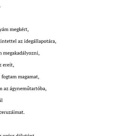
.
yám megkért,
intettel az idegállapotára,
m megakadályozni,
 ereit,
n fogtam magamat,
m az ágyneműtartóba,
ül
ceruzáimat.
z egész délutánt