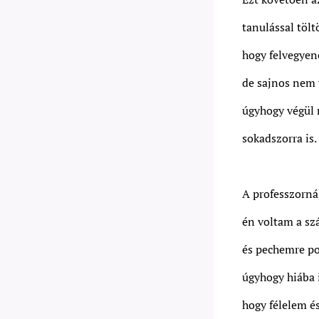
tanulással tölt
hogy felvegyen
de sajnos nem v
úgyhogy végül 
sokadszorra is.
A professzorná
én voltam a sz
és pechemre p
úgyhogy hiába 
hogy félelem és