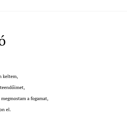
ó
n keltem,
 teendőimet,
n megmostam a fogamat,
on el.