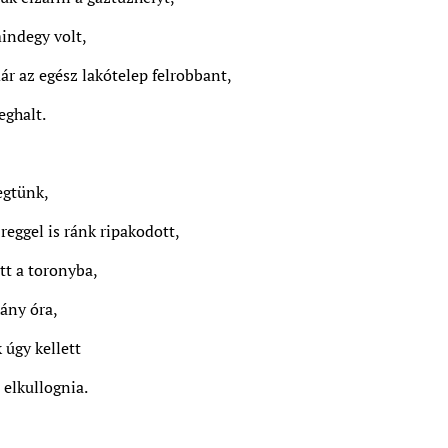
indegy volt,
ár az egész lakótelep felrobbant,
ghalt.
egtünk,
eggel is ránk ripakodott,
tt a toronyba,
ány óra,
úgy kellett
elkullognia.