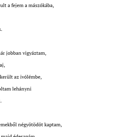
rult a fejem a mászókába,
.
ár jobban vigyáztam,
aj,
került az ivólémbe,
oltam lehányni
.
emekből négyötödöt kaptam,
y majd édesapám