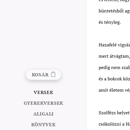
büntetésből ag
és tényleg.
Hazafelé vigyá
mert átvágtam
pedig nem szab
KOSÁR
és a bokrok köz
amit életem vég
VERSEK
GYEREKVERSEK
Szolfézs helye
ALIGALI
csókolózni a H
KÖNYVEK