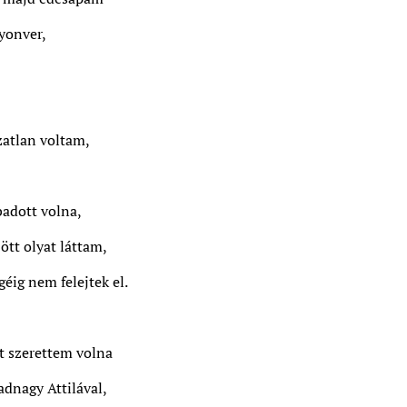
yonver,
zatlan voltam,
,
adott volna,
ött olyat láttam,
éig nem felejtek el.
tt szerettem volna
adnagy Attilával,