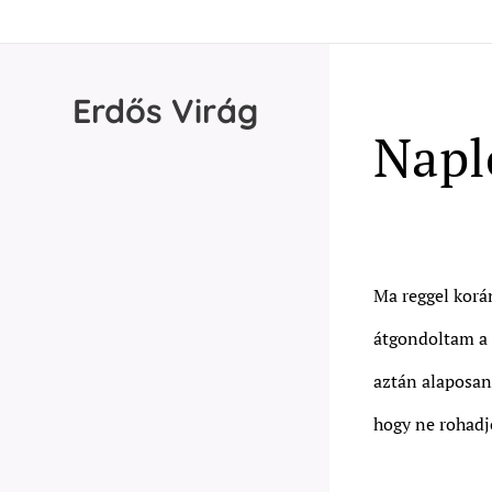
Erdős
Virág
Napl
Ma reggel korá
átgondoltam a
aztán alaposa
hogy ne rohadj