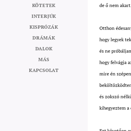
KÖTETEK
de ő nem akart
INTERJÚK
KISPRÓZÁK
Otthon édesan
DRÁMÁK
hogy legyek tek
DALOK
és ne próbálja
MÁS
hogy felvágja az
KAPCSOLAT
mire én szépe
beköltözködte
és zokszó nélk
kihegyeztem a 
Ezt követően a