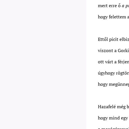
mert erre ő
a pr
hogy felettem a
Ettől picit el
viszont a Gork
ott várt a férje
úgyhogy rögtön
hogy megünnep
Hazafelé még 
hogy mind egy 