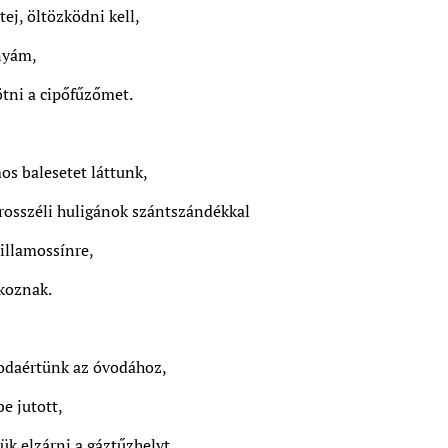
a tej, öltözködni kell,
nyám,
ötni a cipőfűzőmet.
s balesetet láttunk,
rosszéli huligánok szántszándékkal
villamossínre,
koznak.
daértünk az óvodához,
e jutott,
tük elzárni a gáztűzhelyt,