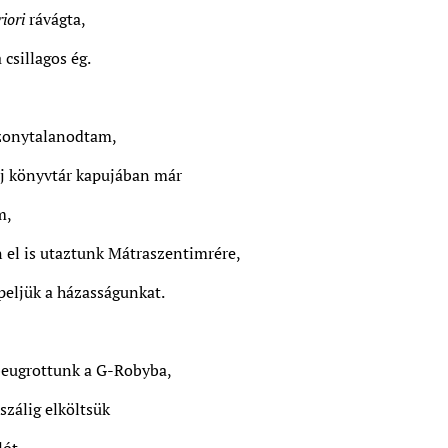
iori
rávágta,
 csillagos ég.
bizonytalanodtam,
ij könyvtár kapujában már
m,
 el is utaztunk Mátraszentimrére,
eljük a házasságunkat.
beugrottunk a G-Robyba,
szálig elköltsük