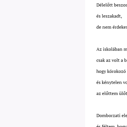
Délelőtt beszo
és leszakadt,
de nem érdekes
Az iskolában m
csak az volt a b
hogy kórokozó 
és kénytelen v
az előttem ülőt
Domborzati el
és féltem, hog