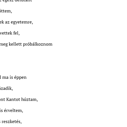
öttem,
ek az egyetemre,
ettek fel,
meg kellett próbálkoznom
l ma is éppen
ázadik,
ont Kantot húztam,
is érveltem,
 reszketés,