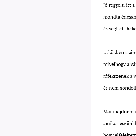
Jó reggelt, itt 
mondta édesa
és segített bek
Útközben számo
mivelhogy a vá
ráfekszenek a 
és nem gondol
Már majdnem o
amikor eszünkb
hogy elfelejtet