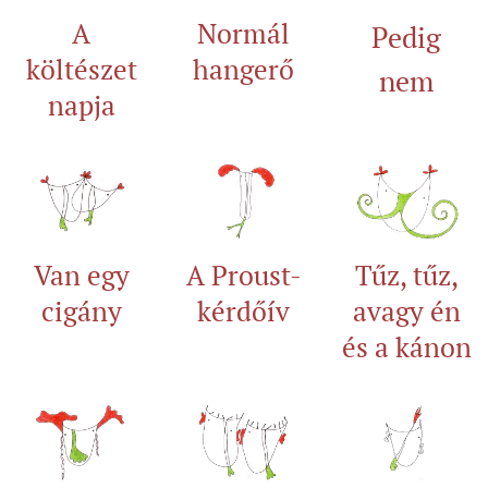
A
Normál
Pedig
költészet
hangerő
nem
napja
Van egy
A Proust-
Tűz, tűz,
cigány
kérdőív
avagy én
és a kánon