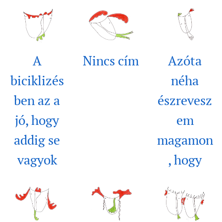
A
Nincs cím
Azóta
biciklizés
néha
ben az a
észrevesz
jó, hogy
em
addig se
magamon
vagyok
, hogy