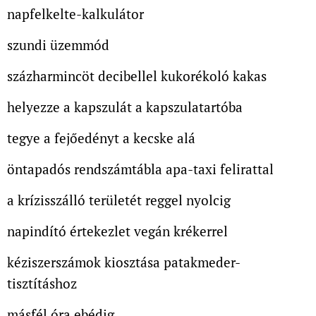
napfelkelte-kalkulátor
szundi üzemmód
százharmincöt decibellel kukorékoló kakas
helyezze a kapszulát a kapszulatartóba
tegye a fejőedényt a kecske alá
öntapadós rendszámtábla apa-taxi felirattal
a krízisszálló területét reggel nyolcig
napindító értekezlet vegán krékerrel
kéziszerszámok kiosztása patakmeder-
tisztításhoz
másfél óra ebédig