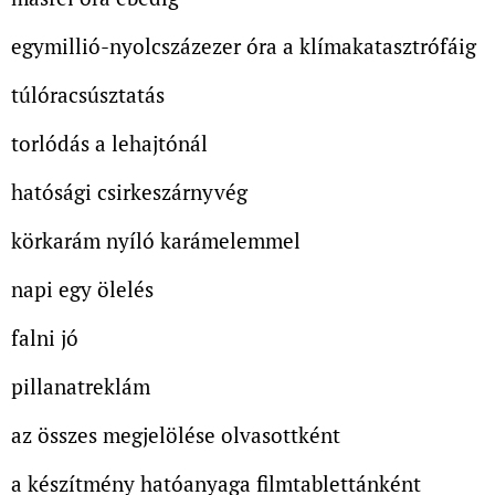
egymillió-nyolcszázezer óra a klímakatasztrófáig
túlóracsúsztatás
torlódás a lehajtónál
hatósági csirkeszárnyvég
körkarám nyíló karámelemmel
napi egy ölelés
falni jó
pillanatreklám
az összes megjelölése olvasottként
a készítmény hatóanyaga filmtablettánként