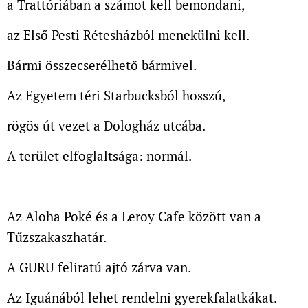
a Trattóriában a számot kell bemondani,
az Első Pesti Rétesházból menekülni kell.
Bármi összecserélhető bármivel.
Az Egyetem téri Starbucksból hosszú,
rögös út vezet a Dologház utcába.
A terület elfoglaltsága: normál.
Az Aloha Poké és a Leroy Cafe
között van a
Tűzszakaszhatár.
A GURU feliratú ajtó zárva van.
Az Iguánából lehet rendelni gyerekfalatkákat.