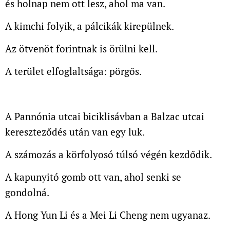
és holnap nem ott lesz, ahol ma van.
A kimchi folyik, a pálcikák kirepülnek.
Az ötvenöt forintnak is örülni kell.
A terület elfoglaltsága: pörgős.
A Pannónia utcai biciklisávban a Balzac utcai
k
ereszteződés után van egy luk.
A számozás a körfolyosó túlsó végén kezdődik.
A kapunyitó gomb ott van, ahol senki se
gondolná.
A Hong Yun Li és a Mei Li Cheng nem ugyanaz.