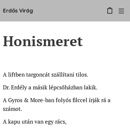
Erdős
Virág
Honismeret
A liftben targoncát szállítani tilos.
Dr. Erdély a másik lépcsőházban lakik.
A Gyros & More-ban folyós filccel írják rá a
számot.
A kapu után van egy rács,