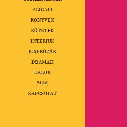
ALIGALI
KÖNYVEK
KÖTETEK
INTERJÚK
KISPRÓZÁK
DRÁMÁK
DALOK
MÁS
KAPCSOLAT