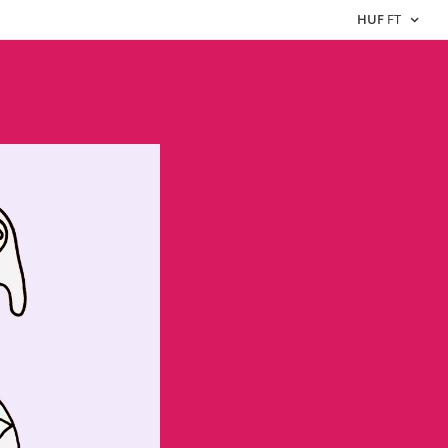
HUF
FT