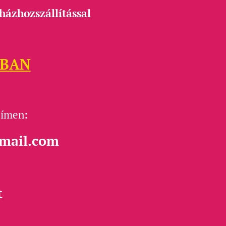
házhozszállítással
BAN
címen
:
gmail.com
t