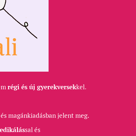
em
régi és új gyerekversek
kel
.
,
és
magánkiadásban jelent meg.
dedikálás
sal és