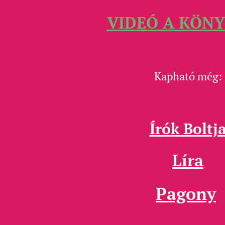
VIDEÓ A KÖN
Kapható még:
Írók Boltj
Líra
Pagony