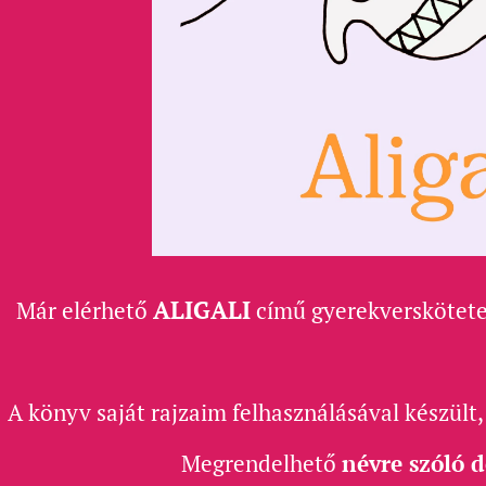
ALIGALI
Már elérhető
című
gyerekverskötet
A könyv saját rajzaim felhasználásával készült
Megrendelhető
névre szóló 