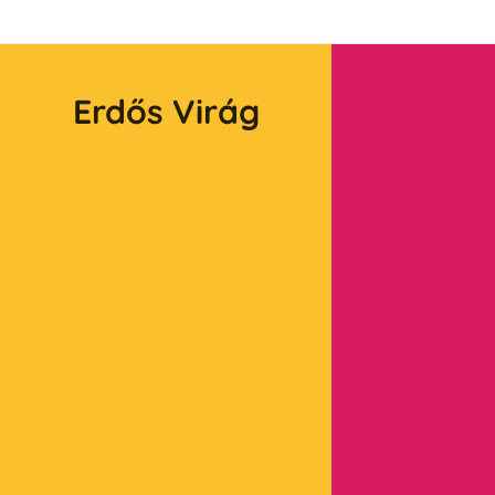
Erdős
Virág