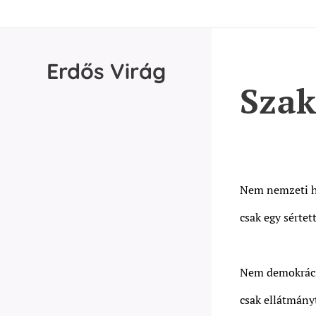
Erdős
Virág
Sza
Nem nemzeti h
csak egy sértet
Nem demokráci
csak ellátmány