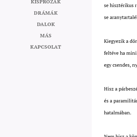
KISPRÓZÁK
se hisztérikus r
DRÁMÁK
se aranytartal
DALOK
MÁS
Kiegyezik a dö
KAPCSOLAT
feltéve ha min
egy csendes, ny
Hisz a párbesz
és a paramilitá
hatalmában.
Nem hisz a kö