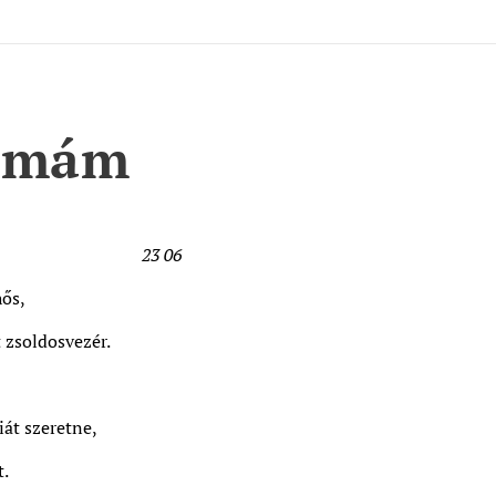
kmám
23 06
ős,
t zsoldosvezér.
át szeretne,
t.