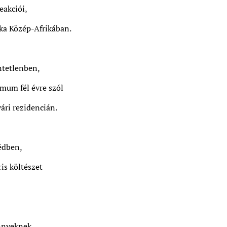
eakciói,
éka Közép-Afrikában.
ntetlenben,
imum fél évre szól
ári rezidencián.
édben,
ris költészet
nnyeknek,