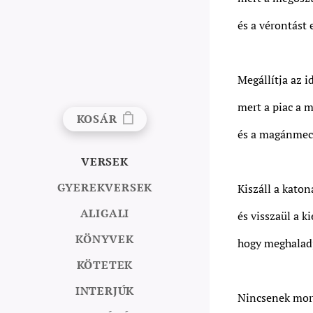
és a vérontást e
Megállítja az i
mert a piac a 
KOSÁR
és a magánmec
VERSEK
GYEREKVERSEK
Kiszáll a katon
ALIGALI
és visszaül a k
KÖNYVEK
hogy meghaladj
KÖTETEK
INTERJÚK
Nincsenek morá