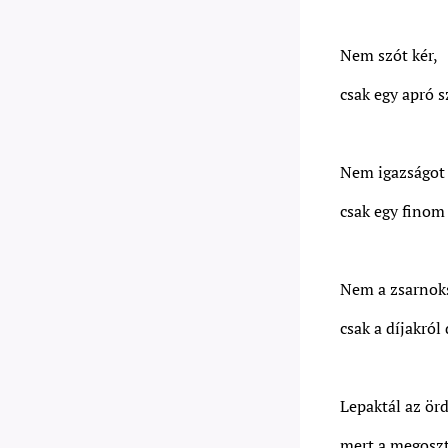
Nem szót kér,
csak egy apró s
Nem igazságot 
csak egy finom 
Nem a zsarnok
csak a díjakról
Lepaktál az ör
mert a megoszt