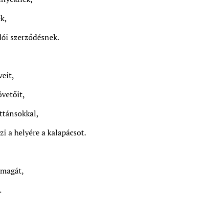
k,
adói szerződésnek.
veit,
övetőit,
ttánsokkal,
zi a helyére a kalapácsot.
 magát,
.