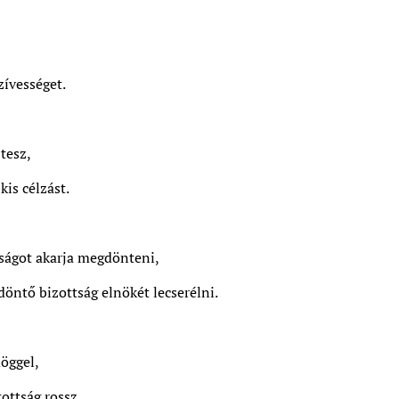
zívességet.
tesz,
kis célzást.
ságot akarja megdönteni,
 döntő bizottság elnökét lecserélni.
döggel,
ottság rossz,