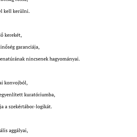
l kell kerülni.
dő kerekét,
minőség garanciája,
enatúrának nincsenek hagyományai.
ai konvojból,
iegyenlített kuratóriumba,
a a szekértábor-logikát.
lis aggályai,