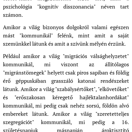
pszichológia "kognitív disszonancia" néven tart
számon.
Amikor a világ bizonyos dolgokról valami egészen
mást "kommunikál" felénk, mint amit a saját
szemünkkel látunk és amit a szívünk mélyén érzünk.
Például amikor a világ "migrációs válsághelyzetet"
kommunikál, mi viszont az állítólagos
"migránstömegek" helyett csak piros sapiban és földig
érő géppuskában grasszáló katonai rendészeket
látunk. Amikor a világ "szabálysértőket", "elkövetőket"
és "erőszakosan kéregető hajléktalanhordákat"
kommunikál, mi pedig csak nehéz sorsú, földön alvó
embereket látunk. Amikor a világ "szeretetteljes
szegregációt" kommunikál, mi pedig a 16.
születésnapjuk másnapján ároktisztító