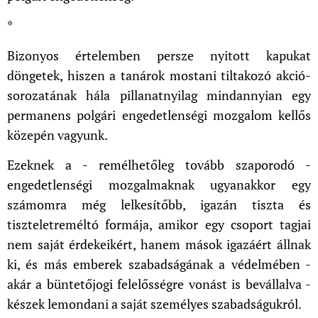
*
Bizonyos értelemben persze nyitott kapukat
döngetek, hiszen a tanárok mostani tiltakozó akció-
sorozatának hála pillanatnyilag mindannyian egy
permanens polgári engedetlenségi mozgalom kellős
közepén vagyunk.
Ezeknek a - remélhetőleg tovább szaporodó -
engedetlenségi mozgalmaknak ugyanakkor egy
számomra még lelkesítőbb, igazán tiszta és
tiszteletreméltó formája, amikor egy csoport tagjai
nem saját érdekeikért, hanem mások igazáért állnak
ki, és más emberek szabadságának a védelmében -
akár a büntetőjogi felelősségre vonást is bevállalva -
készek lemondani a saját személyes szabadságukról.