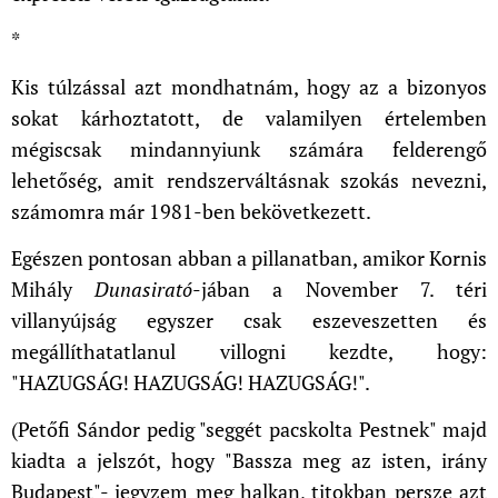
*
Kis túlzással azt mondhatnám, hogy az a bizonyos
sokat kárhoztatott, de valamilyen értelemben
mégiscsak mindannyiunk számára felderengő
lehetőség, amit rendszerváltásnak szokás nevezni,
számomra már 1981-ben bekövetkezett.
Egészen pontosan abban a pillanatban, amikor Kornis
Mihály
Dunasirató
-jában a November 7. téri
villanyújság egyszer csak eszeveszetten és
megállíthatatlanul villogni kezdte, hogy:
"HAZUGSÁG! HAZUGSÁG! HAZUGSÁG!".
(Petőfi Sándor pedig "seggét pacskolta Pestnek" majd
kiadta a jelszót, hogy "Bassza meg az isten, irány
Budapest"- jegyzem meg halkan, titokban persze azt