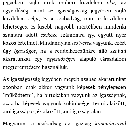
jegyében zajló örök emberi küzdelem
oka
, az
egyenlőség, mint az igazságosság jegyében zajló
küzdelem
célja
, és a szabadság, mint e küzdelem
lehetséges, és kisebb-nagyobb mértékben mindenki
számára adott
eszköze
számomra így, együtt nyer
közös értelmet. Mindannyian
testvérek
vagyunk, ezért
úgy
igazságos
, ha a rendelkezésünkre álló
szabad
akaratunkat egy
egyenlőségen
alapuló társadalom
megteremtésére használjuk.
Az igazságosság jegyében megélt szabad akaratunkat
azonban csak akkor vagyunk képesek ténylegesen
"működtetni", ha birtokában vagyunk az igazságnak,
azaz ha képesek vagyunk különbséget tenni aközött,
ami igazságos, és aközött, ami igazságtalan.
Magyarán: a szabadság az igazság
kimondásával