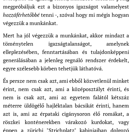
megpróbáljuk ezt a bizonyos igazságot valamelyest
hozzáférhetőbbé
tenni -, szóval hogy mi mégis hogyan
végezzük a munkánkat.
Mert ha jól végezzük a munkánkat, akkor mindazt a
töménytelen igazságtalanságot, amelynek
elleplezésében, fenntartásában és tulajdonképpeni
generálásában a jelenleg regnáló rendszer érdekelt,
egyre szélesebb körben tehetjük láthatóvá.
És persze nem csak azt, ami ebből közvetlenül minket
érint, nem csak azt, ami a középosztályt érinti, és
nem is csak azt, ami az egyetem falától kétszáz
méterre üldögélő hajléktalan bácsikát érinti, hanem
azt is, ami az érpataki cigánysoron élő romákat, a
röszkei konténerekben várakozó kurdokat, vagy
éppen a zürichi "Strichplatz" kabinjaiban dolgozó