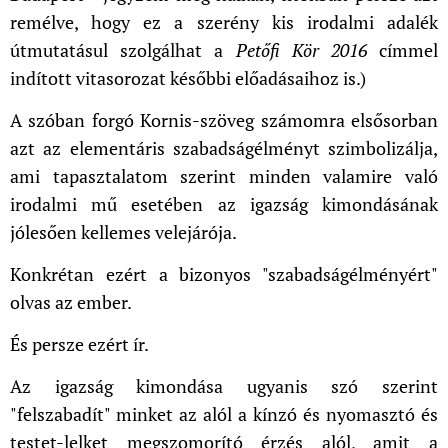
remélve, hogy ez a szerény kis irodalmi adalék
útmutatásul szolgálhat a
Petőfi Kör 2016
címmel
indított vitasorozat későbbi előadásaihoz is.)
A szóban forgó Kornis-szöveg számomra elsősorban
azt az elementáris szabadságélményt szimbolizálja,
ami tapasztalatom szerint minden valamire való
irodalmi mű esetében az igazság kimondásának
jólesően kellemes velejárója.
Konkrétan ezért a bizonyos "szabadságélményért"
olvas az ember.
És persze ezért ír.
Az igazság kimondása ugyanis szó szerint
"felszabadít" minket az alól a kínzó és nyomasztó és
testet-lelket megszomorító érzés alól, amit a