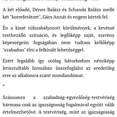
A két előadó, Dénes Balázs és Schanda Balázs mellé
két "korreferátort", Gács Annát és engem kértek fel.
Én a kissé túlszabályozott körülmények, a kevéssé
testhezálló szituáció, és legfőképp saját, szerény
képességeim fogságában nem tudtam kellőképp
"szabadon" élni a felkínált lehetőséggel.
Ezért legalább így utólag bátorkodom némiképp
letisztultabb formában összefoglalni az eredetileg
erre az alkalomra szánt mondandómat.
*
Számomra a szabadság-egyenlőség-testvériség
hármasa csak az igazságosság fogalmával együtt válik
értelmezhetővé. A testvériség, mint az igazságosság