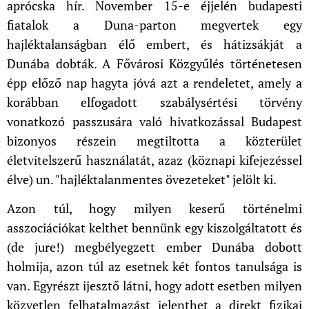
aprócska hír. November 15-e éjjelén budapesti
fiatalok a Duna-parton megvertek egy
hajléktalanságban élő embert, és hátizsákját a
Dunába dobták. A Fővárosi Közgyűlés történetesen
épp előző nap hagyta jóvá azt a rendeletet, amely a
korábban elfogadott szabálysértési törvény
vonatkozó passzusára való hivatkozással Budapest
bizonyos részein megtiltotta a közterület
életvitelszerű használatát, azaz (köznapi kifejezéssel
élve) un. "hajléktalanmentes övezeteket" jelölt ki.
Azon túl, hogy milyen keserű történelmi
asszociációkat kelthet bennünk egy kiszolgáltatott és
(de jure!) megbélyegzett ember Dunába dobott
holmija, azon túl az esetnek két fontos tanulsága is
van. Egyrészt ijesztő látni, hogy adott esetben milyen
közvetlen felhatalmazást jelenthet a direkt fizikai