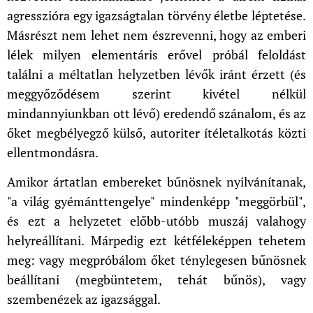
agresszióra egy igazságtalan törvény életbe léptetése.
Másrészt nem lehet nem észrevenni, hogy az emberi
lélek milyen elementáris erővel próbál feloldást
találni a méltatlan helyzetben lévők iránt érzett (és
meggyőződésem szerint kivétel nélkül
mindannyiunkban ott lévő) eredendő szánalom, és az
őket megbélyegző külső, autoriter ítéletalkotás közti
ellentmondásra.
Amikor ártatlan embereket bűnösnek nyilvánítanak,
"a világ gyémánttengelye" mindenképp "meggörbül",
és ezt a helyzetet előbb-utóbb muszáj valahogy
helyreállítani. Márpedig ezt kétféleképpen tehetem
meg: vagy megpróbálom őket ténylegesen bűnösnek
beállítani (megbüntetem, tehát bűnös), vagy
szembenézek az igazsággal.