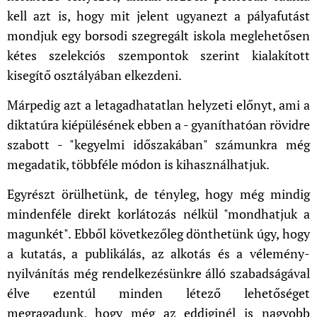
kell azt is, hogy mit jelent ugyanezt a pályafutást
mondjuk egy borsodi szegregált iskola meglehetősen
kétes szelekciós szempontok szerint kialakított
kisegítő osztályában elkezdeni.
Márpedig azt a letagadhatatlan helyzeti előnyt, ami a
diktatúra kiépülésének ebben a - gyaníthatóan rövidre
szabott - "kegyelmi időszakában" számunkra még
megadatik, többféle módon is kihasználhatjuk.
Egyrészt örülhetünk, de tényleg, hogy még mindig
mindenféle direkt korlátozás nélkül "mondhatjuk a
magunkét". Ebből következőleg dönthetünk úgy, hogy
a kutatás, a publikálás, az alkotás és a vélemény-
nyilvánítás még rendelkezésünkre álló szabadságával
élve ezentúl minden létező lehetőséget
megragadunk, hogy még az eddiginél is nagyobb