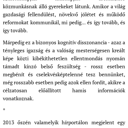
közmunkásnak álló gyerekeket látunk. Amikor a világ
gazdasági fellendülést, növekvő jólétet és működő
reformokat kommunikál, mi pedig... és így tovább, és
így tovább.
Márpedig ez a bizonyos kognitív disszonancia - azaz a
tényleges igazság és a valóság mesterségesen kreált
képe közti kibékíthetetlen ellentmondás nyomán
támadt kínzó belső feszültség - rossz esetben
megbénít és cselekvésképtelenné tesz bennünket,
még rosszabb esetben pedig azok ellen fordít, akikre a
célzatosan előállított hamis információk
vonatkoznak.
*
2013 őszén valamelyik hírportálon megjelent egy