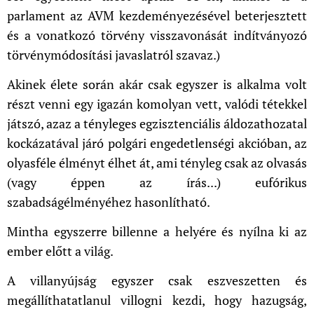
parlament az AVM kezdeményezésével beterjesztett
és a vonatkozó törvény visszavonását indítványozó
törvénymódosítási javaslatról szavaz.)
Akinek élete során akár csak egyszer is alkalma volt
részt venni egy igazán komolyan vett, valódi tétekkel
játszó, azaz a tényleges egzisztenciális áldozathozatal
kockázatával járó polgári engedetlenségi akcióban, az
olyasféle élményt élhet át, ami tényleg csak az olvasás
(vagy éppen az írás...) eufórikus
szabadságélményéhez hasonlítható.
Mintha egyszerre billenne a helyére és nyílna ki az
ember előtt a világ.
A villanyújság egyszer csak eszveszetten és
megállíthatatlanul villogni kezdi, hogy hazugság,