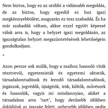
Nem biztos, hogy ez az utóbbi a vidámabb megoldás,
de az biztos, hogy egyedül ez hoz igazi
megkönnyebbülést, magyarán ez tesz szabaddá. És ha
már szabaddá váltam, akkor ezzel együtt képessé
válok arra is, hogy a helyzet igazi megoldásán, az
igazságtalan helyzet megszüntetésének lehetőségein
gondolkodjam.
*
Azon persze sok múlik, hogy a maihoz hasonló viták
résztvevői, egyetemisták és egyetemi oktatók,
társadalomtudósok és leendő társadalomtudósok,
jogászok, jogvédők, újságírók, írók, költők, művészek
és hasonlók, vagyis mi mindannyian, akiket a
társadalom arra "tart", hogy derűsebb időkben
őrködjünk
az igazság felett, nehezebb időkben pedig