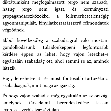
diktátumként megfogalmazott (ergo nem szabad),
hazug (ergo nem igaz), és kormányzati
propagandaeszközökkel a felismerhetetlenségig
agyonmanipulált, kinyilatkoztatásszerű félmondatok
végződnek.
Ebből következőleg a szabadságról való mostani
gondolkodásunk tulajdonképpeni legfontosabb
kérdése éppen az lehet, hogy vajon létezhet-e
egyáltalán szabadság ott, ahol semmi se az, aminek
látszik.
Hogy létezhet-e itt és most fontosabb tartozéka a
szabadságnak, mint maga az igazság.
És hogy vajon szabad-e még egyáltalán az az ország,
amelynek társadalmi berendezkedése lassan
expressis verbis igazságtalan.