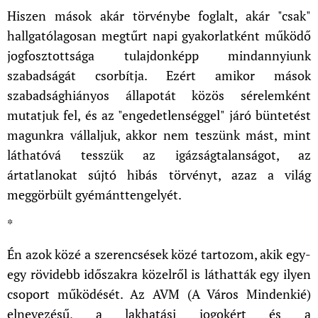
Hiszen mások akár törvénybe foglalt, akár "csak"
hallgatólagosan megtűrt napi gyakorlatként működő
jogfosztottsága tulajdonképp mindannyiunk
szabadságát csorbítja. Ezért amikor mások
szabadsághiányos állapotát közös sérelemként
mutatjuk fel, és az "engedetlenséggel" járó büntetést
magunkra vállaljuk, akkor nem teszünk mást, mint
láthatóvá tesszük az igázságtalanságot, az
ártatlanokat sújtó hibás törvényt, azaz a világ
meggörbült gyémánttengelyét.
*
Én azok közé a szerencsések közé tartozom, akik egy-
egy rövidebb időszakra közelről is láthatták egy ilyen
csoport működését. Az AVM (A Város Mindenkié)
elnevezésű, a lakhatási jogokért és a