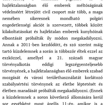
hajléktalanságban élő emberek méltóságának
védelméért létrejött civil csoport már több, a maga
nemében sikeresnek mondható polgári
engedetlenségi akciót is szervezett, többek között
kilakoltatásokat és hajléktalan emberek kunyhóinak
elbontását próbálták ily módon megakadályozni.
Annak a 2011-ben kezdődött, és szó szerint máig
tartó küzdelemnek a során is többször éltek ezzel az
eszközzel, amellyel a 21. századi magyar
törvényalkotás eddigi legszégyenteljesebb
törvényének, a hajléktalanságban élő emberek szabad
mozgását és városi területhasználatát korlátozó
szabálysértési törvénynek az életbe léptetését és
életben maradását próbálták megakadályozni. (Ennek
a küzdelemnek a soron következő állomására kerül
sor egyébként most április 11-én, amikor is a