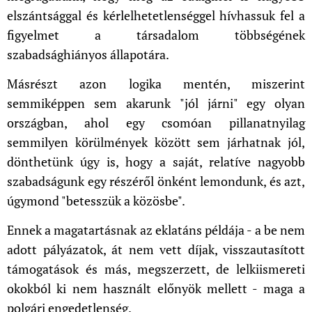
elszántsággal és kérlelhetetlenséggel hívhassuk fel a
figyelmet a társadalom többségének
szabadsághiányos állapotára.
Másrészt azon logika mentén, miszerint
semmiképpen sem akarunk "jól járni" egy olyan
országban, ahol egy csomóan pillanatnyilag
semmilyen körülmények között sem járhatnak jól,
dönthetünk úgy is, hogy a saját, relatíve nagyobb
szabadságunk egy részéről önként lemondunk, és azt,
úgymond "betesszük a közösbe".
Ennek a magatartásnak az eklatáns példája - a be nem
adott pályázatok, át nem vett díjak, visszautasított
támogatások és más, megszerzett, de lelkiismereti
okokból ki nem használt előnyök mellett - maga a
polgári engedetlenség.