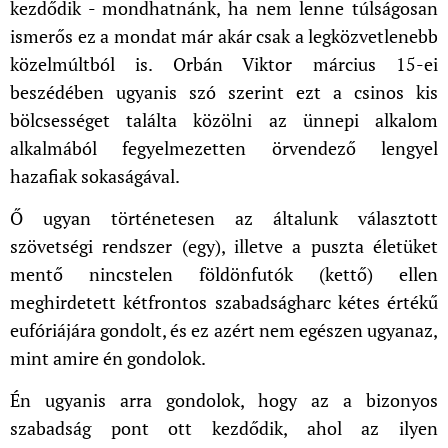
kezdődik - mondhatnánk, ha nem lenne túlságosan
ismerős ez a mondat már akár csak a legközvetlenebb
közelmúltból is. Orbán Viktor március 15-ei
beszédében ugyanis szó szerint ezt a csinos kis
bölcsességet találta közölni az ünnepi alkalom
alkalmából fegyelmezetten örvendező lengyel
hazafiak sokaságával.
Ő ugyan történetesen az általunk választott
szövetségi rendszer (egy), illetve a puszta életüket
mentő nincstelen földönfutók (kettő) ellen
meghirdetett kétfrontos szabadságharc kétes értékű
eufóriájára gondolt, és ez azért nem egészen ugyanaz,
mint amire én gondolok.
Én ugyanis arra gondolok, hogy az a bizonyos
szabadság pont ott kezdődik, ahol az ilyen