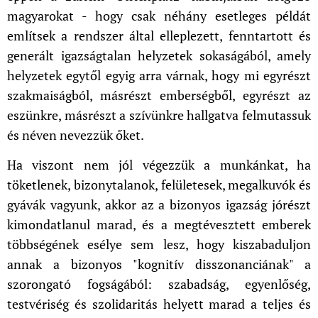
magyarokat - hogy csak néhány esetleges példát
említsek a rendszer által elleplezett, fenntartott és
generált igazságtalan helyzetek sokaságából, amely
helyzetek egytől egyig arra várnak, hogy mi egyrészt
szakmaiságból, másrészt emberségből, egyrészt az
eszünkre, másrészt a szívünkre hallgatva felmutassuk
és néven nevezzük őket.
Ha viszont nem jól végezzük a munkánkat, ha
töketlenek, bizonytalanok, felületesek, megalkuvók és
gyávák vagyunk, akkor az a bizonyos igazság jórészt
kimondatlanul marad, és a megtévesztett emberek
többségének esélye sem lesz, hogy kiszabaduljon
annak a bizonyos "kognitív disszonanciának" a
szorongató fogságából: szabadság, egyenlőség,
testvériség és szolidaritás helyett marad a teljes és