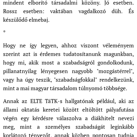
mindent elborító társadalmi közöny. Jó esetben.
Rossz esetben: vaktában vagdalkozó düh. És
készülődő elmebaj.
*
Hogy ne így legyen, ahhoz viszont véleményem
szerint azt is érdemes tudatosítanunk magunkban,
hogy mi, akik most a szabadságról gondolkodunk,
pillanatnyilag lényegesen nagyobb "mozgástérrel",
vagy ha úgy teszik, "szabadságfokkal" rendelkezünk,
mint a mai magyar társadalom túlnyomó többsége.
Annak az ELTE TáTK-s hallgatónak például, aki az
állami oktatás keretei között eltöltött pályafutása
végén egy kérdésre válaszolva a diákhitelt nevezi
meg, mint a személyes szabadságát leginkább
korlátozó tényezőt, annak közben pontosan tudnia