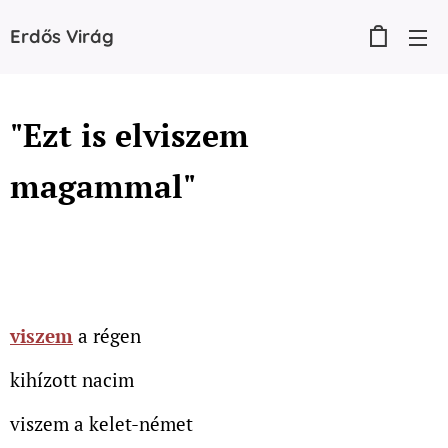
Erdős
Virág
"Ezt is elviszem
magammal"
viszem
a régen
kihízott nacim
viszem a kelet-német