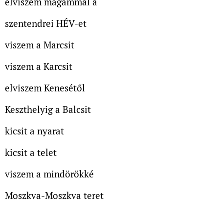
elviszem magammal a
szentendrei HÉV-et
viszem a Marcsit
viszem a Karcsit
elviszem Kenesétől
Keszthelyig a Balcsit
kicsit a nyarat
kicsit a telet
viszem a mindörökké
Moszkva-Moszkva teret