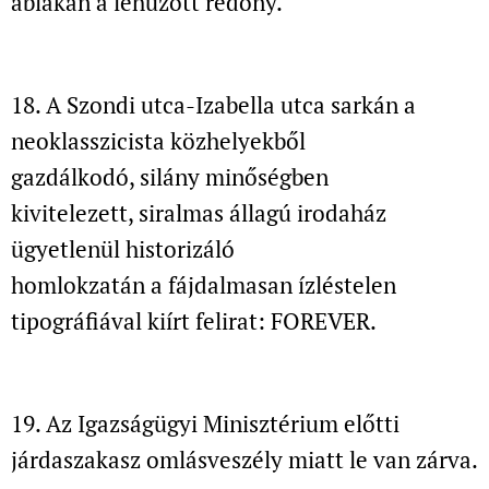
ablakán a lehúzott redőny.
18. A Szondi utca-Izabella utca sarkán
a
neoklasszicista közhelyekből
gazdálkodó, silány minőségben
kivitelezett, siralmas állagú irodaház
ügyetlenül historizáló
homlokzatán a fájdalmasan ízléstelen
tipográfiával kiírt felirat: FOREVER.
19. Az Igazságügyi Minisztérium előtti
járdaszakasz
omlásveszély miatt le van zárva.