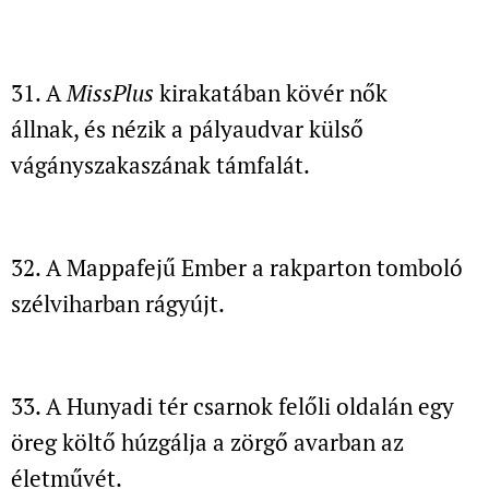
31. A
MissPlus
kirakatában kövér nők
állnak,
és nézik a pályaudvar külső
vágányszakaszának támfalát.
32. A Mappafejű Ember a rakparton tomboló
szélviharban rágyújt.
33. A Hunyadi tér csarnok felőli oldalán
egy
öreg költő húzgálja a zörgő avarban az
életművét.