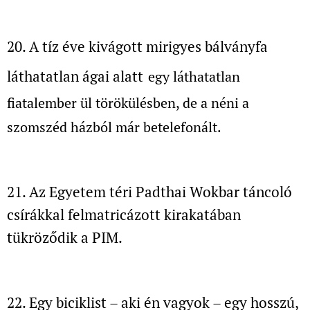
20. A tíz éve kivágott mirigyes bálványfa
láthatatlan ágai alatt
egy láthatatlan
fiatalember ül törökülésben, de a néni a
szomszéd házból már betelefonált.
21. Az Egyetem téri Padthai Wokbar
táncoló
csírákkal felmatricázott kirakatában
tükröződik a PIM.
22. Egy biciklist – aki én vagyok – egy hosszú,