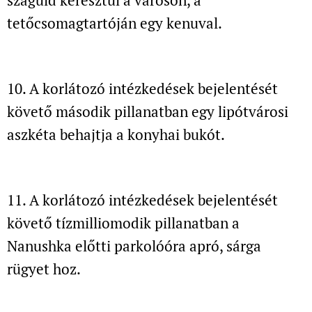
száguld keresztül a városon, a
tetőcsomagtartóján egy kenuval.
10. A korlátozó intézkedések bejelentését
követő második pillanatban
egy lipótvárosi
aszkéta behajtja a konyhai bukót.
11. A korlátozó intézkedések bejelentését
követő tízmilliomodik pillanatban
a
Nanushka előtti parkolóóra apró, sárga
rügyet hoz.