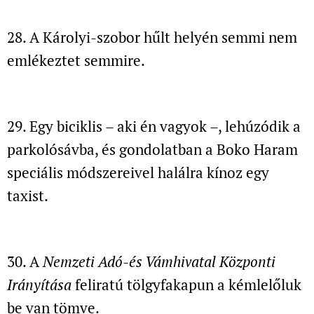
28. A Károlyi-szobor hűlt helyén
semmi nem
emlékeztet semmire.
29. Egy biciklis – aki én vagyok –, lehúzódik a
parkolósávba,
és gondolatban a Boko Haram
speciális módszereivel halálra kínoz egy
taxist.
30. A
Nemzeti Adó-és Vámhivatal Központi
Irányítása
feliratú tölgyfakapun a kémlelőluk
be van tömve.