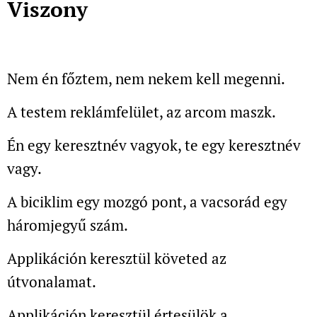
Viszony
Nem én főztem, nem nekem kell megenni.
A testem reklámfelület, az arcom maszk.
Én egy keresztnév vagyok, te egy keresztnév
vagy.
A biciklim egy mozgó pont, a vacsorád egy
háromjegyű szám.
Applikáción keresztül követed az
útvonalamat.
Applikáción keresztül értesülök a