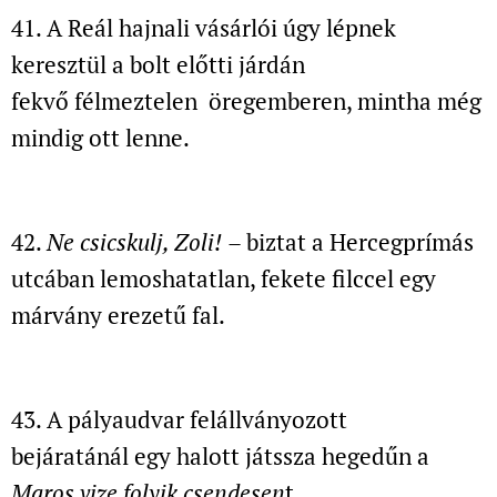
41. A Reál hajnali vásárlói úgy lépnek
keresztül
a bolt előtti járdán
fekvő félmeztelen öregemberen, mintha még
mindig ott lenne.
42.
Ne csicskulj, Zoli!
– biztat a Hercegprímás
utcában
lemoshatatlan, fekete filccel egy
márvány erezetű fal.
43. A pályaudvar felállványozott
bejáratánál
egy halott játssza hegedűn a
Maros vize folyik csendesen
t.