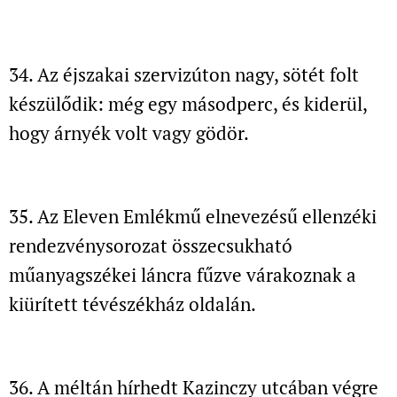
34. Az éjszakai szervizúton nagy, sötét folt
készülődik:
még egy másodperc, és kiderül,
hogy árnyék volt vagy gödör.
35. Az Eleven Emlékmű elnevezésű ellenzéki
rendezvénysorozat
összecsukható
műanyagszékei láncra fűzve várakoznak a
kiürített tévészékház oldalán.
36. A méltán hírhedt Kazinczy utcában végre