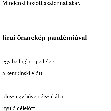
Mindenki hozott szalonnát akar.
lírai önarckép pandémiával
egy bedöglött
pedelec
a kempinski előtt
plusz egy bőven éjszakába
nyúló délelőtt