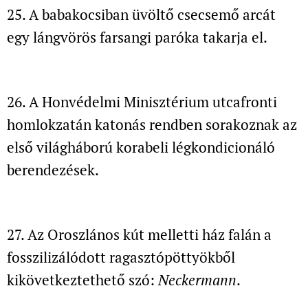
25. A babakocsiban üvöltő csecsemő arcát
egy lángvörös
farsangi paróka takarja el.
26. A Honvédelmi Minisztérium utcafronti
homlokzatán
katonás rendben sorakoznak az
első világháború korabeli légkondicionáló
berendezések.
27. Az Oroszlános kút melletti ház falán
a
fosszilizálódott ragasztópöttyökből
kikövetkeztethető szó:
Neckermann
.