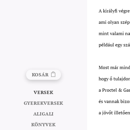
A királyfi végr
ami olyan szép 
mint valami na
például egy szá
Most már minde
KOSÁR
hogy ő tulajdo
a Proctel & Ga
VERSEK
és vannak bizo
GYEREKVERSEK
a jövőt illetően
ALIGALI
KÖNYVEK