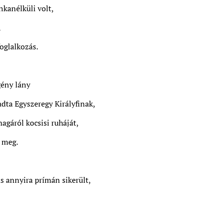
nkanélküli volt,
,
foglalkozás.
gény lány
adta Egyszeregy Királyfinak,
agáról kocsisi ruháját,
a meg.
tás annyira prímán sikerült,