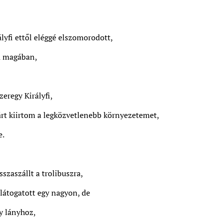
lyfi ettől eléggé elszomorodott,
a magában,
eregy Királyfi,
rt kiirtom a legközvetlenebb környezetemet,
e.
sszaszállt a trolibuszra,
llátogatott egy nagyon, de
y lányhoz,