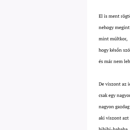
El is ment rög
nehogy megint 
mint múltkor,
hogy későn szó
és már nem lehe
De viszont az 
csak egy nagyo
nagyon gazdag 
aki viszont az
hihihi-hahaha.