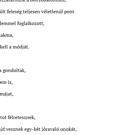
lt feleség teljesen véletlenül pont
lemmel foglalkozott,
zakma,
 kell a módját.
a gondoltak,
em is,
 májat,
ot félretesznek,
ajd vesznek egy-két jóravaló unokát,