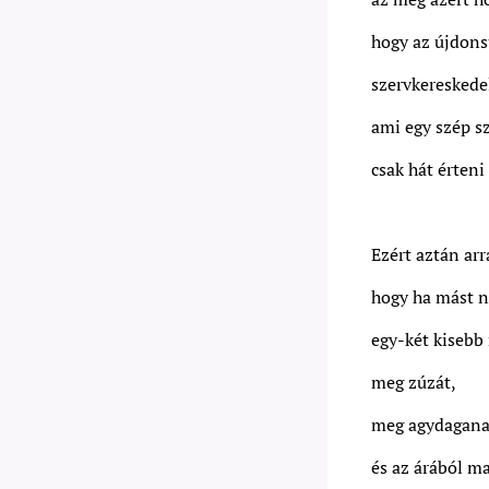
hogy az újdonsü
szervkereskede
ami egy szép s
csak hát érteni
Ezért aztán arr
hogy ha mást n
egy-két kisebb
meg zúzát,
meg agydaganat
és az árából m