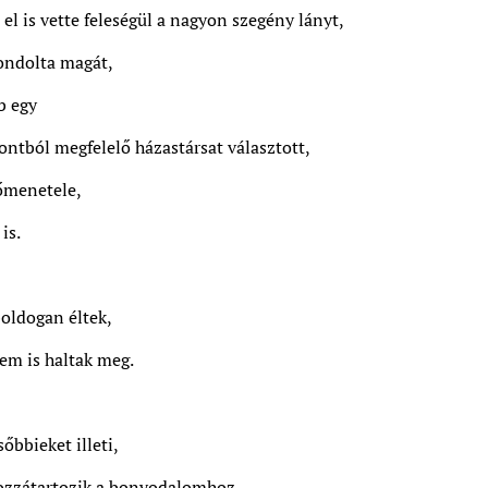
el is vette feleségül a nagyon szegény lányt,
ondolta magát,
b egy
tból megfelelő házastársat választott,
lőmenetele,
is.
boldogan éltek,
nem is haltak meg.
őbbieket illeti,
ozzátartozik a bonyodalomhoz,