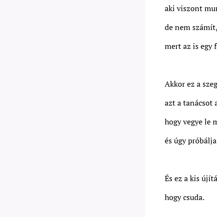
aki viszont mu
de nem számít
mert az is egy 
Akkor ez a sze
azt a tanácsot 
hogy vegye le m
és úgy próbálj
És ez a kis újí
hogy csuda.