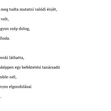
e meg tudta mutatni valódi énjét,
volt,
gyon szép dolog,
lloda.
nki láthatta,
nképpen egy befektetési tanácsadó
mble-nél,
nyos elgondolásai
.