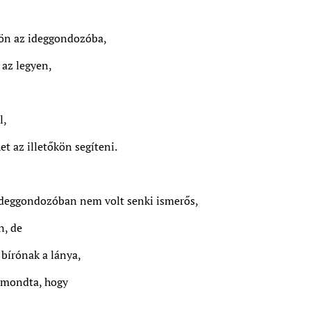
tön az ideggondozóba,
az legyen,
l,
t az illetőkön segíteni.
ideggondozóban nem volt senki ismerős,
n, de
bírónak a lánya,
t mondta, hogy