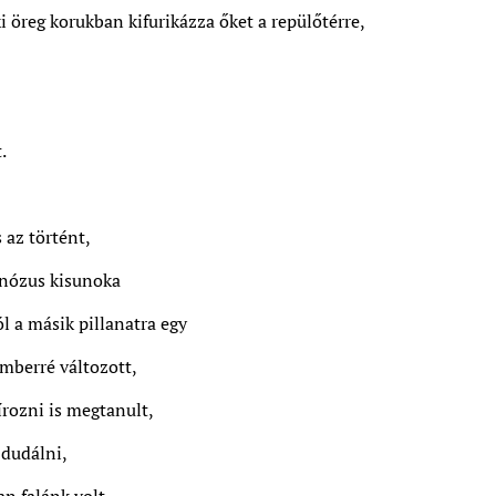
i öreg korukban kifurikázza őket a repülőtérre,
.
 az történt,
inózus kisunoka
ól a másik pillanatra egy
mberré változott,
írozni is megtanult,
dudálni,