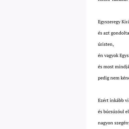
Egyszeregy Kirá
és azt gondolt
úristen,
én vagyok Egysz
és most mindjá
pedig nem kén
Ezért inkább vi
és búcsúzóul e
nagyon szegén