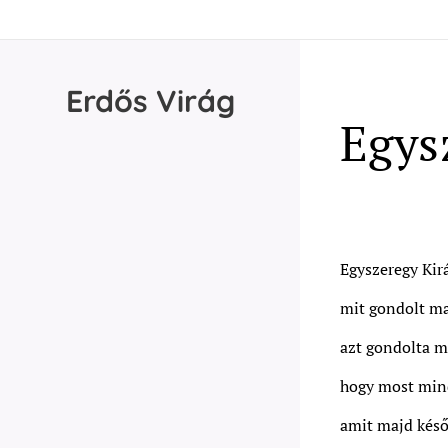
Erdős
Virág
Egys
Egyszeregy Kirá
mit gondolt m
azt gondolta 
hogy most mind
amit majd kés