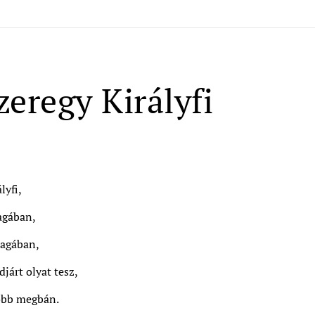
zeregy Királyfi
lyfi,
agában,
magában,
járt olyat tesz,
őbb megbán.