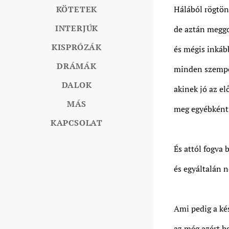
KÖTETEK
Hálából rögtön 
INTERJÚK
de aztán megg
KISPRÓZÁK
és mégis inkáb
DRÁMÁK
minden szempon
DALOK
akinek jó az e
MÁS
meg egyébként 
KAPCSOLAT
És attól fogva 
és egyáltalán 
Ami pedig a kés
az még azért h