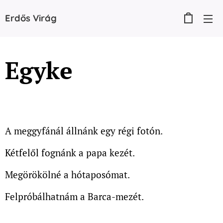
Erdős
Virág
Egyke
A meggyfánál állnánk egy régi fotón.
Kétfelől fognánk a papa kezét.
Megörökölné a hótaposómat.
Felpróbálhatnám a Barca-mezét.