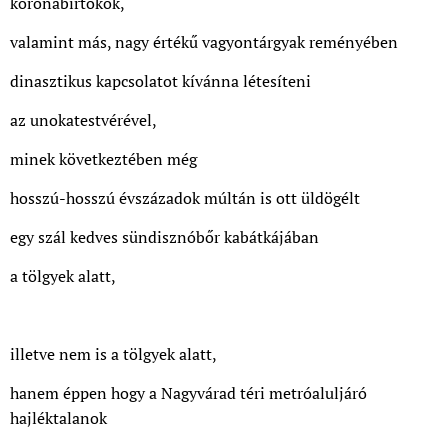
koronabirtokok,
valamint más, nagy értékű vagyontárgyak reményében
dinasztikus kapcsolatot kívánna létesíteni
az unokatestvérével,
minek következtében még
hosszú-hosszú évszázadok múltán is ott üldögélt
egy szál kedves sündisznóbőr kabátkájában
a tölgyek alatt,
illetve nem is a tölgyek alatt,
hanem éppen hogy a Nagyvárad téri metróaluljáró
hajléktalanok