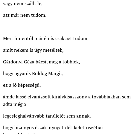
vagy nem szállt le,
azt már nem tudom.
Mert innentől már én is csak azt tudom,
amit nekem is úgy meséltek,
Gárdonyi Géza bácsi, meg a többiek,
hogy ugyanis Boldog Margit,
ez a jó képességű,
ámde kissé elvarázsolt királykisasszony a továbbiakban sem
adta még a
legesleghalványabb tanújelét sem annak,
hogy bizonyos észak-nyugat-dél-kelet-oszétiai