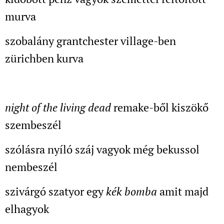
murva
szobalány grantchester village-ben
zürichben kurva
night of the living dead
remake-ből kiszökő
szembeszél
szólásra nyíló száj vagyok még bekussol
nembeszél
szivárgó szatyor egy
kék bomba
amit majd
elhagyok