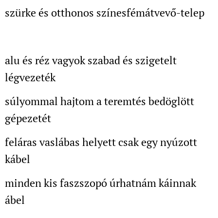
szürke és otthonos színesfémátvevő-telep
alu és réz vagyok szabad és szigetelt
légvezeték
súlyommal hajtom a teremtés bedöglött
gépezetét
feláras vaslábas helyett csak egy nyúzott
kábel
minden kis faszszopó úrhatnám káinnak
ábel