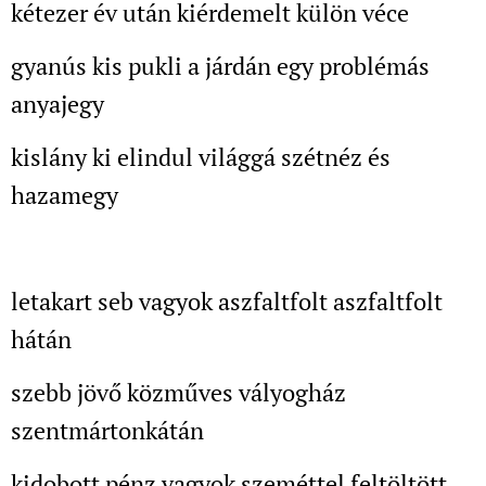
kétezer év után kiérdemelt külön véce
gyanús kis pukli a járdán egy problémás
anyajegy
kislány ki elindul világgá szétnéz és
hazamegy
letakart seb vagyok aszfaltfolt aszfaltfolt
hátán
szebb jövő közműves vályogház
szentmártonkátán
kidobott pénz vagyok szeméttel feltöltött