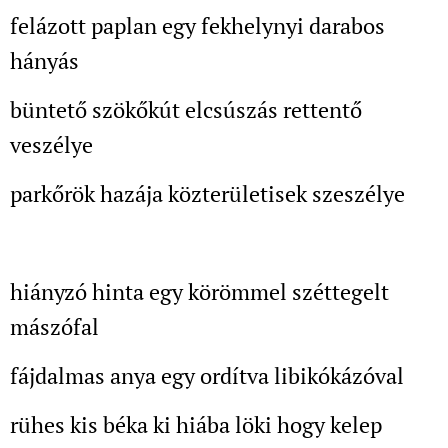
felázott paplan egy fekhelynyi darabos
hányás
büntető szökőkút elcsúszás rettentő
veszélye
parkőrök hazája közterületisek szeszélye
hiányzó hinta egy körömmel széttegelt
mászófal
fájdalmas anya egy ordítva libikókázóval
rühes kis béka ki hiába löki hogy kelep