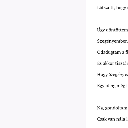
Látszott, hogy 
Úgy döntöttem, 
Szegényember, 
Odadugtam a f
És akkor tiszt
Hogy
Szegény e
Egy ideig még f
Na, gondoltam,
Csak van nála l