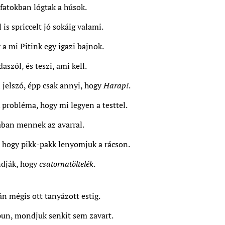
afatokban lógtak a húsok.
is spriccelt jó sokáig valami.
 a mi Pitink egy igazi bajnok.
aszól, és teszi, ami kell.
 jelszó, épp csak annyi, hogy
Harap!
.
 probléma, hogy mi legyen a testtel.
ában mennek az avarral.
n hogy pikk-pakk lenyomjuk a rácson.
dják, hogy
csatornatöltelék
.
án mégis ott tanyázott estig.
apun, mondjuk senkit sem zavart.