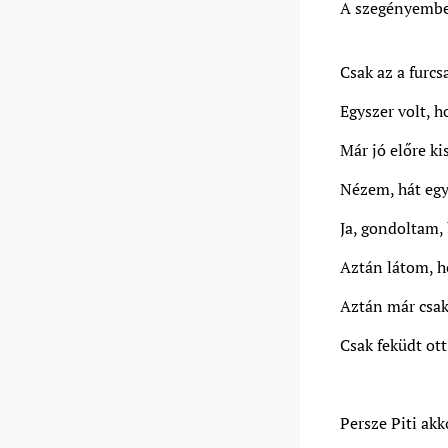
A szegényember
Csak az a furcsa
Egyszer volt, h
Már jó előre ki
Nézem, hát egy
Ja, gondoltam, 
Aztán látom, ho
Aztán már csak
Csak feküdt ott
Persze Piti ak