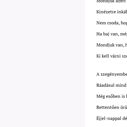
Mondjuk azért
Kinézetre inkáb
Nem csoda, hog
Ha baj van, még
Mondjuk van, 
Ki kell várni s
A szegényember
Ráadásul mind 
Még esőben is k
Rettentően örü
Éjjel-nappal dé