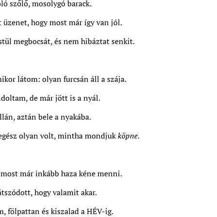
ló szőlő, mosolygó barack.
 üzenet, hogy most már így van jól.
ül megbocsát, és nem hibáztat senkit.
kor látom: olyan furcsán áll a szája.
doltam, de már jött is a nyál.
llán, aztán bele a nyakába.
gész olyan volt, mintha mondjuk
köpne
.
y most már inkább haza kéne menni.
tszódott, hogy valamit akar.
m, fölpattan és kiszalad a HÉV-ig.