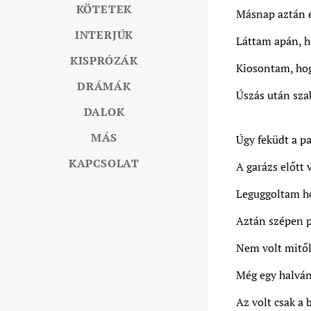
KÖTETEK
Másnap aztán e
INTERJÚK
Láttam apán, h
KISPRÓZÁK
Kiosontam, ho
DRÁMÁK
Úszás után szab
DALOK
MÁS
Úgy feküdt a p
KAPCSOLAT
A garázs előtt 
Leguggoltam ho
Aztán szépen p
Nem volt mitől 
Még egy halván
Az volt csak a