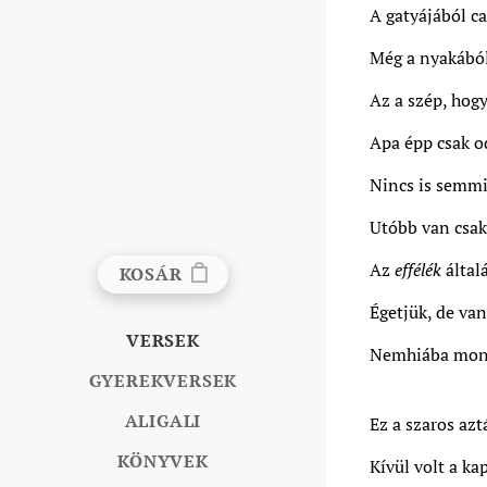
A gatyájából c
Még a nyakából 
Az a szép, hogy
Apa épp csak od
Nincs is semmi
Utóbb van csak
Az
effélék
által
KOSÁR
Égetjük, de va
VERSEK
Nemhiába mon
GYEREKVERSEK
ALIGALI
Ez a szaros azt
KÖNYVEK
Kívül volt a k