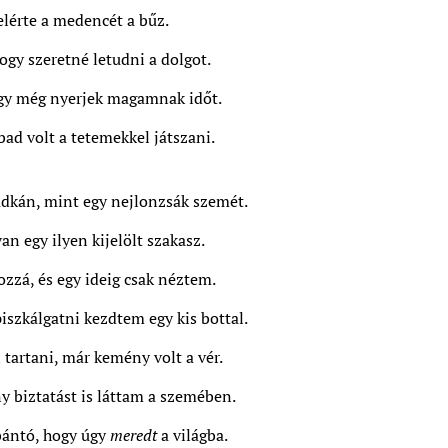
lérte a medencét a bűz.
ogy szeretné letudni a dolgot.
gy még nyerjek magamnak időt.
ad volt a tetemekkel játszani.
adkán, mint egy nejlonzsák szemét.
van egy ilyen kijelölt szakasz.
zzá, és egy ideig csak néztem.
iszkálgatni kezdtem egy kis bottal.
tartani, már kemény volt a vér.
y biztatást is láttam a szemében.
 bántó, hogy úgy
meredt
a világba.