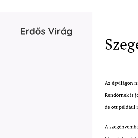
Erdős
Virág
Szeg
Az égvilágon n
Rendőrnek is j
de ott például 
A szegényember 