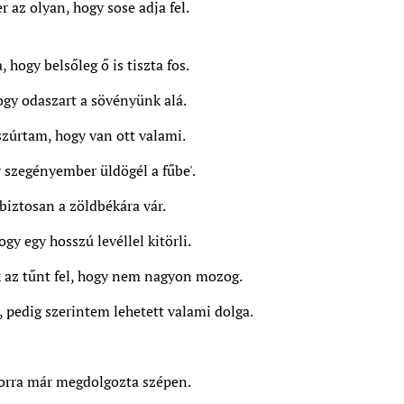
 az olyan, hogy sose adja fel.
, hogy belsőleg ő is tiszta fos.
ogy odaszart a sövényünk alá.
szúrtam, hogy van ott valami.
 szegényember üldögél a fűbe'.
biztosan a zöldbékára vár.
gy egy hosszú levéllel kitörli.
 az tűnt fel, hogy nem nagyon mozog.
, pedig szerintem lehetett valami dolga.
korra már megdolgozta szépen.