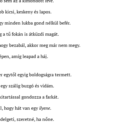
 ő sem az a kimondott
teve
.
b kicsi, keskeny és lapos.
y minden lukba gond nélkül befér.
 a tű fokán is átküzdi magát.
hogy bezabál, akkor meg már nem megy.
zépen, amíg leapad a háj.
 egytől egyig boldogságra termett.
egy szálig buzgó és vidám.
itartással gondozza a farkát.
l, hogy hát van egy
ilyene
.
delgeti, szeretné, ha nőne.