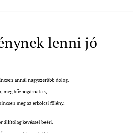
énynek lenni jó
incsen annál nagyszerűbb dolog.
ó, meg bűzbogárnak is,
nincsen meg az erkölcsi fölény.
állítólag kevéssel beéri.