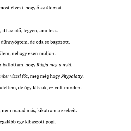
most élvezi, hogy ő az áldozat.
itt az idő, legyen, ami lesz.
dünnyögtem, de oda se bagózott.
ülem, nehogy ezen múljon.
án hallottam, hogy
R
úgja meg a nyúl
.
mber vízzel főz
, meg még hogy
Pitypalatty
.
üleltem, de úgy látszik, ez volt minden.
 nem marad más, kikotrom a zsebeit.
egalább egy kibaszott pogi.