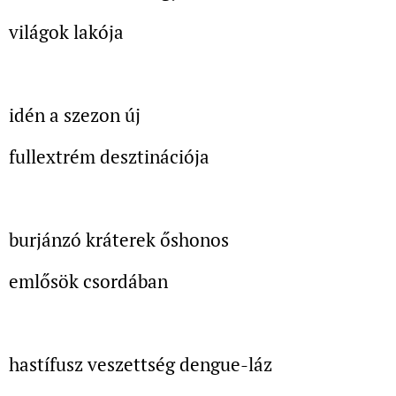
világok lakója
idén a szezon új
fullextrém desztinációja
burjánzó kráterek őshonos
emlősök csordában
hastífusz veszettség dengue-láz