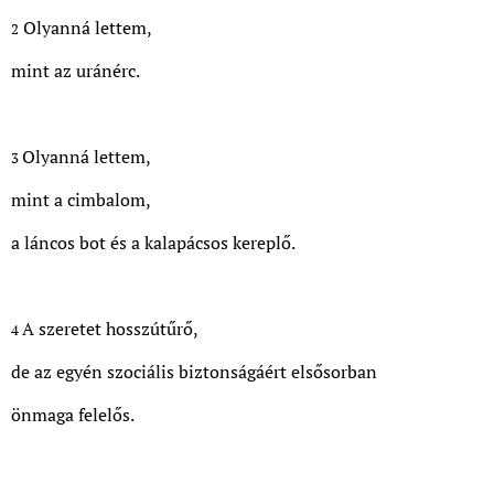
Olyanná lettem,
2
mint az uránérc.
Olyanná lettem,
3
mint a cimbalom,
a láncos bot és a kalapácsos kereplő.
A szeretet hosszútűrő,
4
de az egyén szociális biztonságáért elsősorban
önmaga felelős.