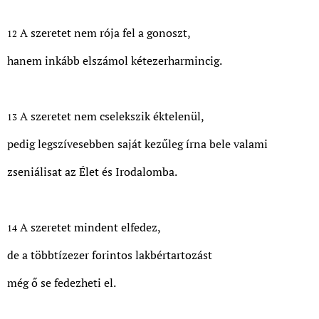
A szeretet nem rója fel a gonoszt,
12
hanem inkább elszámol kétezerharmincig.
A szeretet nem cselekszik éktelenül,
13
pedig legszívesebben saját kezűleg írna bele valami
zseniálisat az Élet és Irodalomba.
A szeretet mindent elfedez,
14
de a többtízezer forintos lakbértartozást
még ő se fedezheti el.