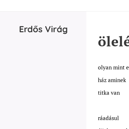
Erdős
Virág
ölel
olyan mint 
ház aminek
titka van
ráadásul