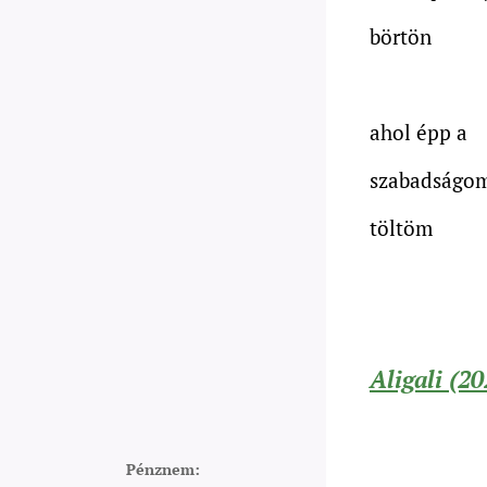
börtön
ahol épp a
szabadságo
töltöm
Aligali (20
Pénznem