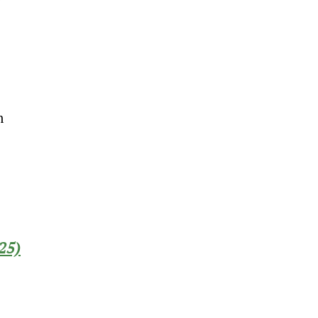
m
25)