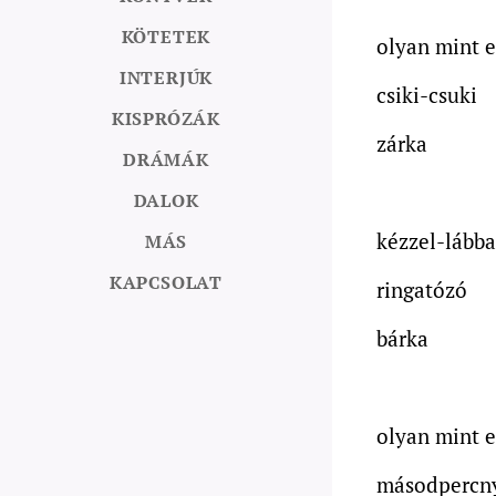
KÖTETEK
olyan mint 
INTERJÚK
csiki-csuki
KISPRÓZÁK
zárka
DRÁMÁK
DALOK
kézzel-lábba
MÁS
KAPCSOLAT
ringatózó
bárka
olyan mint 
másodpercn