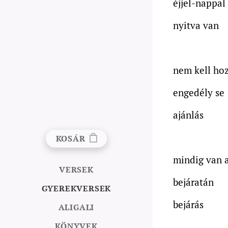
éjjel-nappal
nyitva van
nem kell ho
engedély se
ajánlás
KOSÁR
mindig van 
VERSEK
bejáratán
GYEREKVERSEK
bejárás
ALIGALI
KÖNYVEK