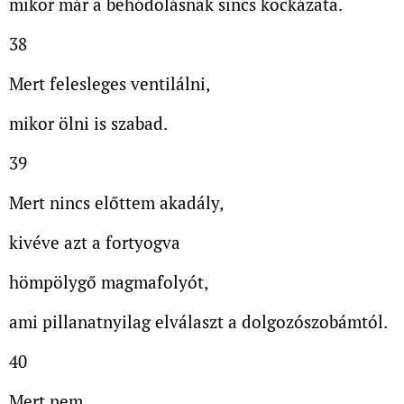
mikor már a behódolásnak sincs kockázata.
38
Mert felesleges ventilálni,
mikor ölni is szabad.
39
Mert nincs előttem akadály,
kivéve azt a fortyogva
hömpölygő magmafolyót,
ami pillanatnyilag elválaszt a dolgozószobámtól.
40
Mert nem