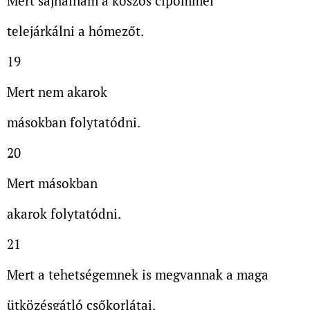
Mert sajnálnám a koszos cipőmmel
telejárkálni a hómezőt.
19
Mert nem akarok
másokban folytatódni.
20
Mert másokban
akarok folytatódni.
21
Mert a tehetségemnek is megvannak a maga
ütközésgátló csőkorlátai.