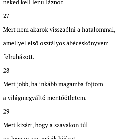
neked kell lenulláznod.
27
Mert nem akarok visszaélni a hatalommal,
amellyel első osztályos ábécéskönyvem
felruházott.
28
Mert jobb, ha inkább magamba fojtom
a világmegváltó mentőötletem.
29
Mert kizárt, hogy a szavakon túl
ne legyen egy másik kijárat.