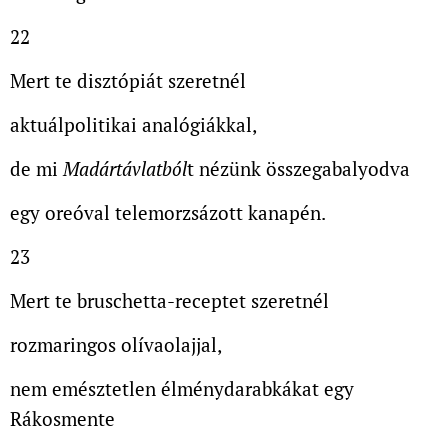
22
Mert te disztópiát szeretnél
aktuálpolitikai analógiákkal,
de mi
Madártávlatból
t nézünk összegabalyodva
egy oreóval telemorzsázott kanapén.
23
Mert te bruschetta-receptet szeretnél
rozmaringos olívaolajjal,
nem emésztetlen élménydarabkákat egy
Rákosmente