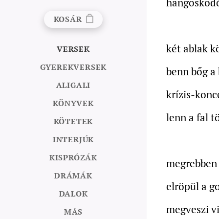
hangoskodó
KOSÁR
két ablak k
VERSEK
GYEREKVERSEK
benn bőg a
ALIGALI
krízis-konc
KÖNYVEK
lenn a fal 
KÖTETEK
INTERJÚK
KISPRÓZÁK
megrebben a
DRÁMÁK
elröpül a g
DALOK
megveszi vi
MÁS