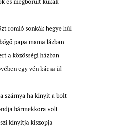
k és megborult kukák
özt romló sonkák hegye hűl
 bőgő papa mama lázban
ert a közösségi házban
tövében egy vén kácsa ül
 szárnya ha kinyit a bolt
ondja bármekkora volt
szi kinyitja kiszopja