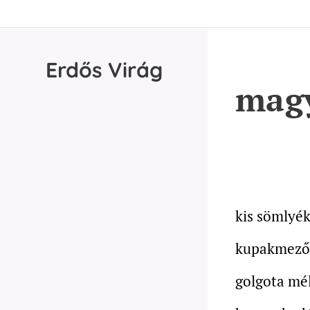
Erdős
Virág
magy
kis sömlyék
kupakmező 
golgota mé