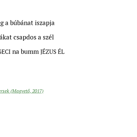
g a búbánat iszapja
kákat csapdos a szél
na bumm
GECI
JÉZUS ÉL
rsek (Magvető, 2017)