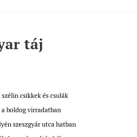
ar táj
 szélin csikkek és csulák
a boldog virradatban
lyén szeszgyár utca hatban