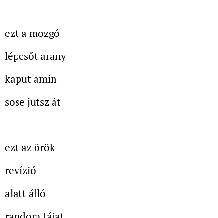
ezt a mozgó
lépcsőt arany
kaput amin
sose jutsz át
ezt az örök
revízió
alatt álló
random tájat