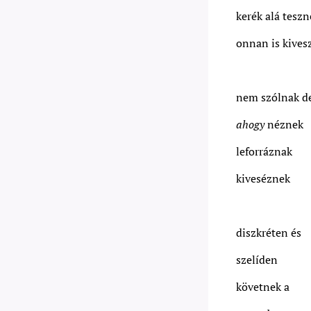
kerék alá teszn
onnan is kives
nem szólnak d
ahogy
néznek
leforráznak
kiveséznek
diszkréten és
szelíden
követnek a