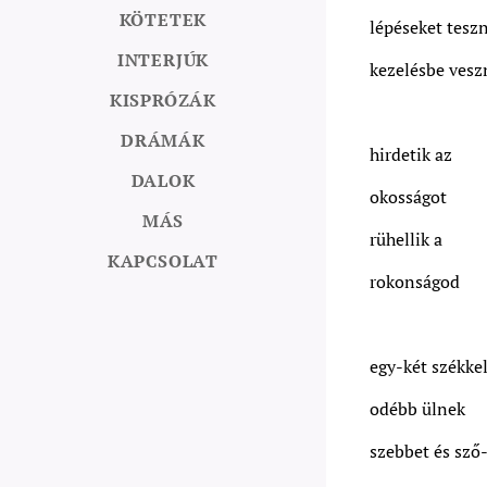
KÖTETEK
lépéseket tesz
INTERJÚK
kezelésbe vesz
KISPRÓZÁK
DRÁMÁK
hirdetik az
DALOK
okosságot
MÁS
rühellik a
KAPCSOLAT
rokonságod
egy-két székke
odébb ülnek
szebbet és sző