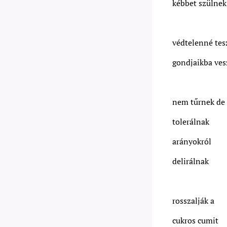
kébbet szülnek
védtelenné te
gondjaikba ve
nem tűrnek de
tolerálnak
arányokról
delirálnak
rosszalják a
cukros cumit