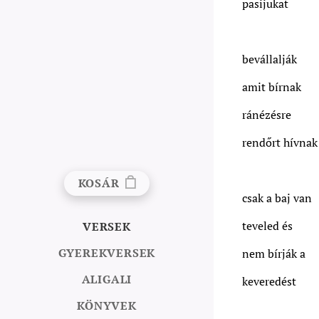
pasijukat
bevállalják
amit bírnak
ránézésre
rendőrt hívnak
KOSÁR
csak a baj van
teveled és
VERSEK
GYEREKVERSEK
nem bírják a
ALIGALI
keveredést
KÖNYVEK