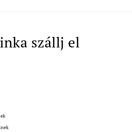
inka szállj el
nek
znek