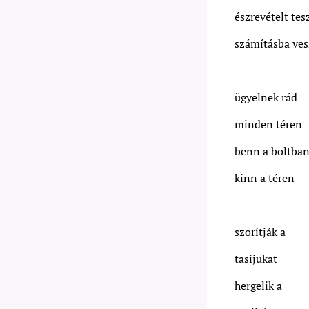
észrevételt te
számításba ve
ügyelnek rád
minden téren
benn a boltba
kinn a téren
szorítják a
tasijukat
hergelik a