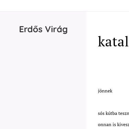
Erdős
Virág
katal
jönnek
sós kútba tesz
onnan is kives