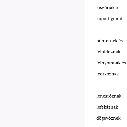
kiszúrják a
kopott gumit
büntetnek és
feloldoznak
felnyomnak és
leorkoznak
lenegróznak
lefekáznak
dögevőznek