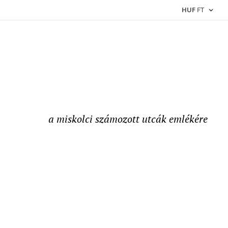
HUF
FT
a miskolci számozott utcák emlékére