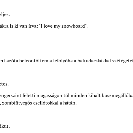
ljes.
kra is ki van írva: "I love my snowboard".
ert azóta beleöntöttem a lefolyóba a halrudacskákkal szétégetet
etes.
engerszint feletti magasságon túl minden kihalt buszmegállóba
 zombifityegős csellótokkal a hátán.
ikus.