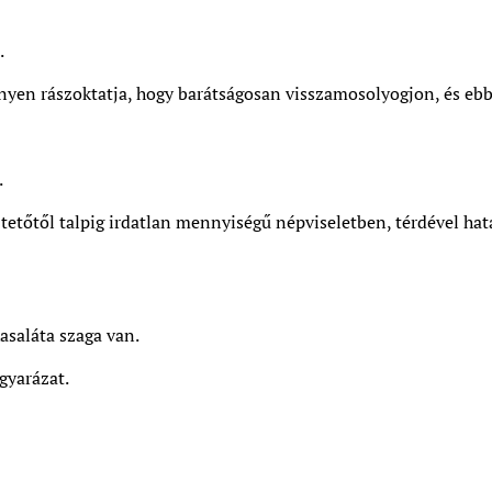
.
yen rászoktatja, hogy barátságosan visszamosolyogjon, és ebb
.
 tetőtől talpig irdatlan mennyiségű népviseletben, térdével h
asaláta szaga van.
gyarázat.