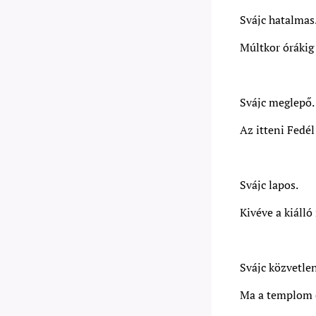
Svájc hatalmas
Múltkor órákig 
Svájc meglepő.
Az itteni Fedé
Svájc lapos.
Kivéve a kiálló
Svájc közvetlen
Ma a templom el