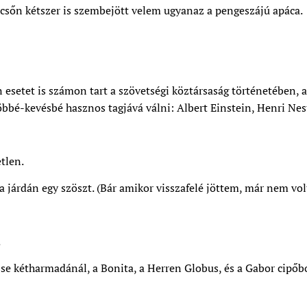
sőn kétszer is szembejött velem ugyanaz a pengeszájú apáca.
 esetet is számon tart a szövetségi köztársaság történetében, 
bbé-kevésbé hasznos tagjává válni: Albert Einstein, Henri Nest
tlen.
 járdán egy szöszt. (Bár amikor visszafelé jöttem, már nem volt
.
se kétharmadánál, a Bonita, a Herren Globus, és a Gabor cipő