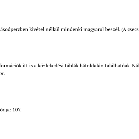
ásodpercben kivétel nélkül mindenki magyarul beszél. (A csecs
ormációk itt is a közlekedési táblák hátoldalán találhatóak. N
or.
ódja: 107.