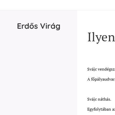
Erdős
Virág
Ilyen
Svájc vendégsz
A főpályaudvar
Svájc náthás.
Egyfolytában az