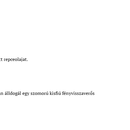
t repceolajat.
n álldogál egy szomorú kisfiú fényvisszaverős