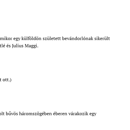
amikor egy külföldön született bevándorlónak sikerült
lé és Julius Maggi.
 ott.)
bolt bűvös háromszögében éberen várakozik egy