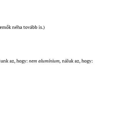
emők néha tovább is.)
álunk az, hogy:
nem alumínium,
náluk az, hogy: