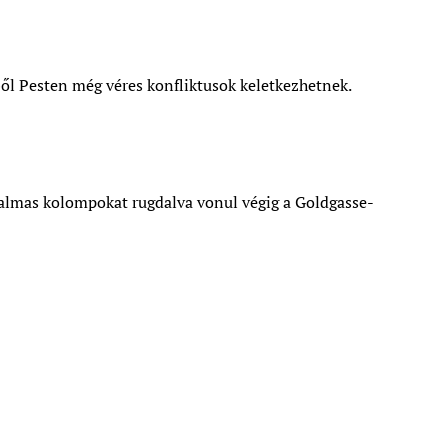
ől Pesten még véres konfliktusok keletkezhetnek.
atalmas kolompokat rugdalva vonul végig a Goldgasse-