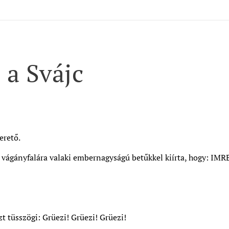
 a Svájc
erető.
 vágányfalára valaki embernagyságú betűkkel kiírta, hogy: IMRE
t tüsszögi: Grüezi! Grüezi! Grüezi!