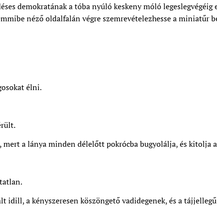
ses demokratának a tóba nyúló keskeny móló legeslegvégéig el
mmibe néző oldalfalán végre szemrevételezhesse a miniatűr bet
osokat élni.
rült.
mert a lánya minden délelőtt pokrócba bugyolálja, és kitolja a
atlan.
lt idill, a kényszeresen köszöngető vadidegenek, és a tájjelle