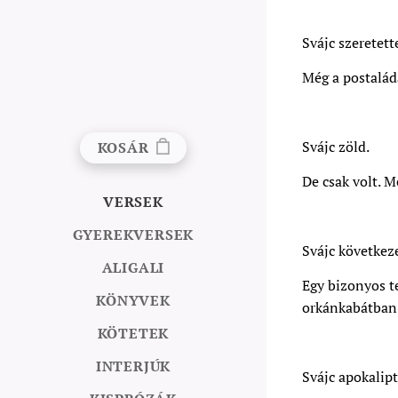
Svájc szeretette
Még a postaládá
Svájc zöld.
KOSÁR
De csak volt. M
VERSEK
GYEREKVERSEK
Svájc következ
ALIGALI
Egy bizonyos t
KÖNYVEK
orkánkabátban,
KÖTETEK
INTERJÚK
Svájc apokalipt