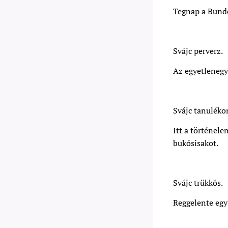
Tegnap a Bunde
Svájc perverz.
Az egyetlenegy 
Svájc tanuléko
Itt a történele
bukósisakot.
Svájc trükkös.
Reggelente egyt