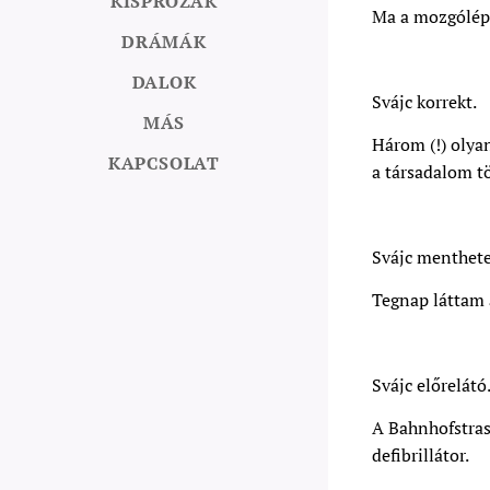
KISPRÓZÁK
Ma a mozgólépc
DRÁMÁK
DALOK
Svájc korrekt.
MÁS
Három (!) olyan
KAPCSOLAT
a társadalom tö
Svájc menthete
Tegnap láttam a
Svájc előrelátó
A Bahnhofstras
defibrillátor.