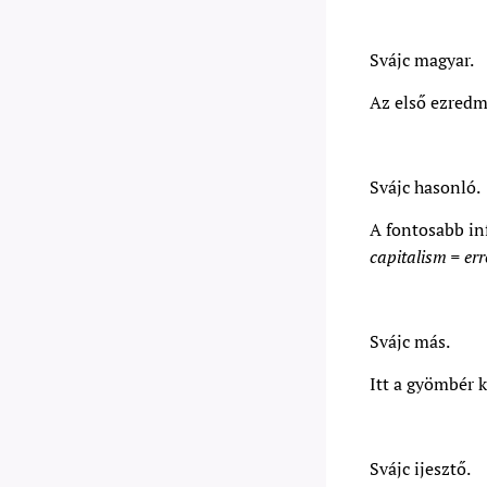
Svájc magyar.
Az első ezredm
Svájc hasonló.
A fontosabb inf
capitalism = err
Svájc más.
Itt a gyömbér k
Svájc ijesztő.