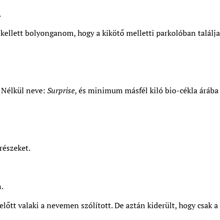
.
kellett bolyonganom, hogy a kikötő melletti parkolóban találjak
l Nélkül neve:
Surprise
, és minimum másfél kiló bio-cékla árába 
 részeket.
.
őtt valaki a nevemen szólított. De aztán kiderült, hogy csak a 