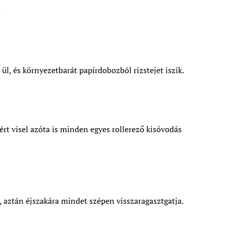
.
ül, és környezetbarát papírdobozból rizstejet iszik.
zért visel azóta is minden egyes rollerező kisóvodás
t, aztán éjszakára mindet szépen visszaragasztgatja.