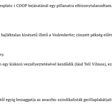
splatz-i COOP bejáratánál egy pillanatra elbizonytalanodtam
hajléktalan kinézetű illető a
Vademberhez
címzett pékség előtt 
ny.
m egy kiskorú veszélyeztetésével kezdődik (lásd Tell Vilmos), e
ől egyig leszaggatja az anarcho-szindikalisták gerillaplakátjai