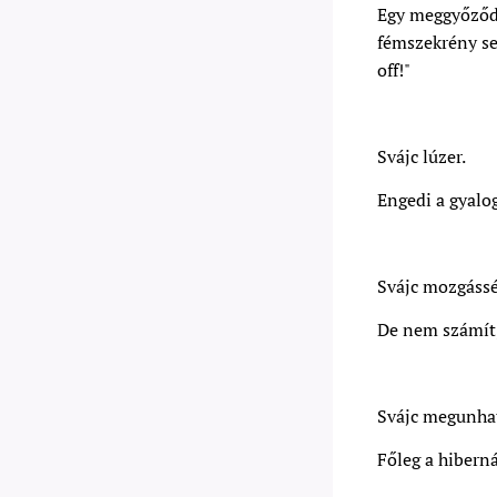
Egy meggyőződé
fémszekrény se
off!"
Svájc lúzer.
Engedi a gyalog
Svájc mozgássé
De nem számít, 
Svájc megunhat
Főleg a hiberná