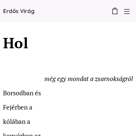
Erdős
Virág
Hol
még egy mondat a zsarnokságról
Borsodban és
Fejérben a
kólában a
kenyérben az