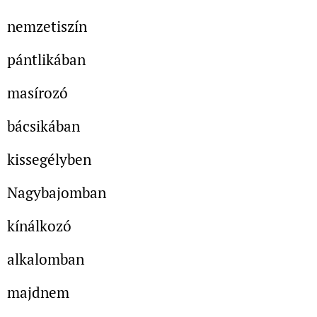
nemzetiszín
pántlikában
masírozó
bácsikában
kissegélyben
Nagybajomban
kínálkozó
alkalomban
majdnem