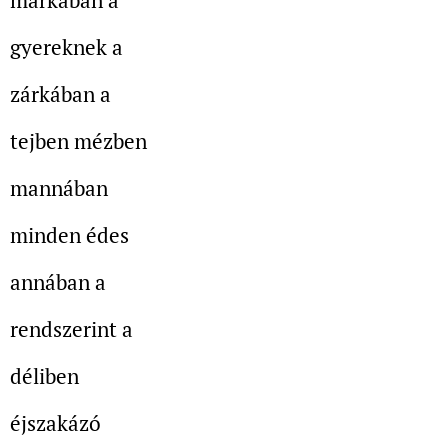
márkában a
gyereknek a
zárkában a
tejben mézben
mannában
minden édes
annában a
rendszerint a
déliben
éjszakázó