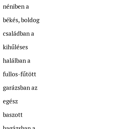
néniben a
békés, boldog
családban a
kihűléses
halálban a
fullos-fűtött
garázsban az
egész
baszott
bagázsban a