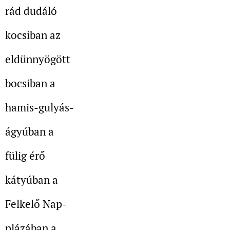
rád dudáló
kocsiban az
eldünnyögött
bocsiban a
hamis-gulyás-
ágyúban a
fülig érő
kátyúban a
Felkelő Nap-
plázában a