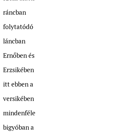
ráncban
folytatódó
láncban
Ernőben és
Erzsikében
itt ebben a
versikében
mindenféle
bigyóban a