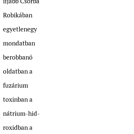
ifjabb Csorba
Robikában
egyetlenegy
mondatban
berobbanó
oldatban a
fuzárium
toxinban a
nátrium-hid-
roxidban a