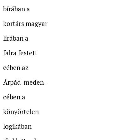
bírában a
kortárs magyar
lírában a
falra festett
cében az
Árpád-meden-
cében a
könyörtelen
logikában