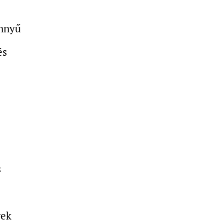
önnyű
és
s
rek