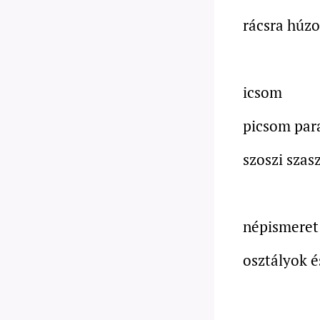
rácsra húzot
icsom
picsom par
szoszi szas
népismeret
osztályok é