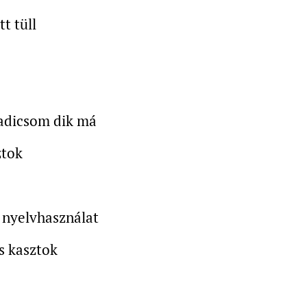
t tüll
adicsom dik má
ztok
 nyelvhasználat
s kasztok