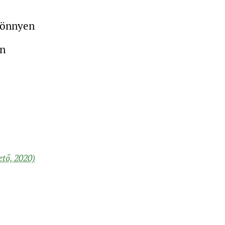
könnyen
en
tő, 2020)