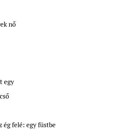
rek nő
t egy
cső
z ég felé: egy füstbe