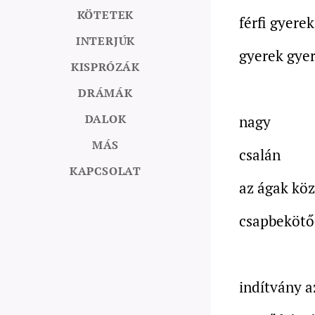
KÖTETEK
férfi gyerek
INTERJÚK
gyerek gye
KISPRÓZÁK
DRÁMÁK
DALOK
nagy
MÁS
csalán
KAPCSOLAT
az ágak köz
csapbekötő
indítvány a