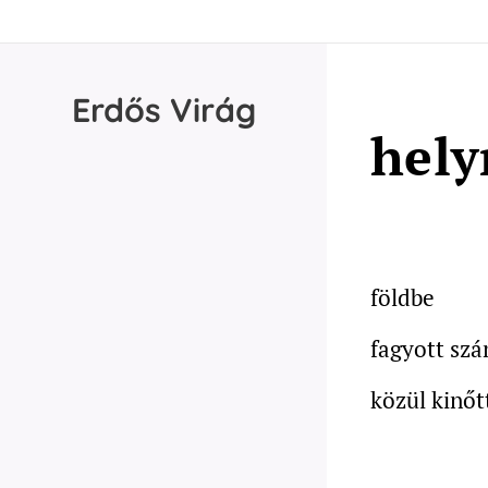
Erdős
Virág
hely
földbe
fagyott sz
közül kinőt