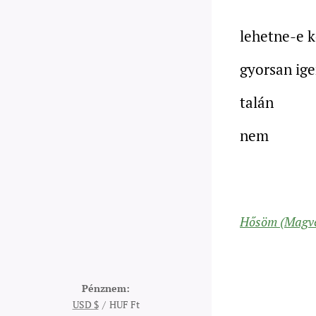
lehetne-e 
gyorsan ig
talán
nem
Hősöm (Magve
Pénznem
USD $
HUF Ft