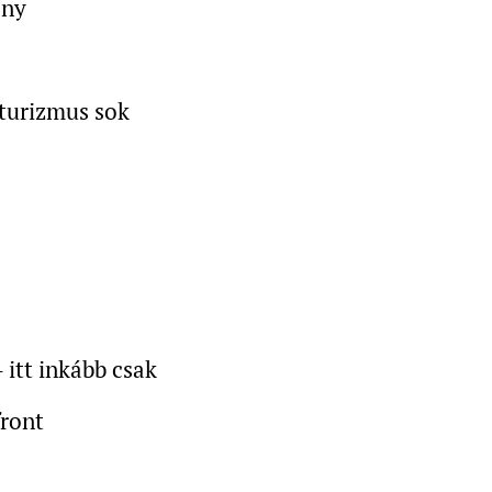
ény
aturizmus sok
- itt inkább csak
front