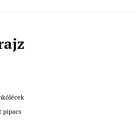
rajz
ánkólécek
t pipacs