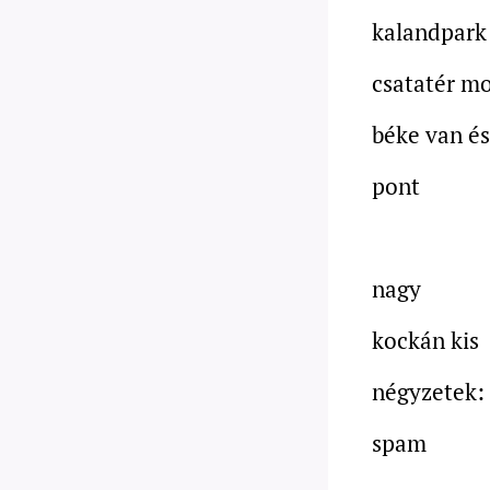
kalandpark
csatatér m
béke van és
pont
nagy
kockán kis
négyzetek:
spam