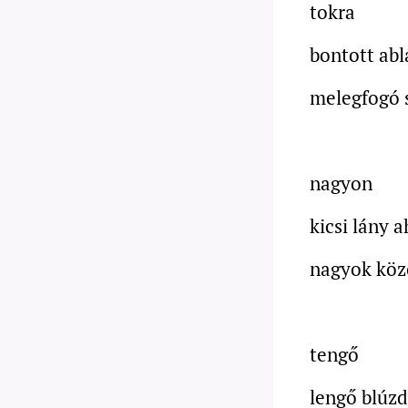
tokra
bontott abl
melegfogó 
nagyon
kicsi lány 
nagyok közö
tengő
lengő blúz