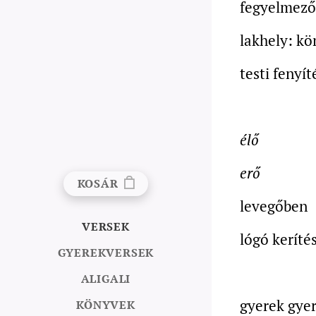
fegyelmező
lakhely: k
testi fenyít
élő
erő
KOSÁR
levegőben
VERSEK
lógó keríté
GYEREKVERSEK
ALIGALI
gyerek gye
KÖNYVEK