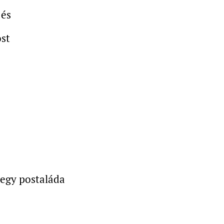
 és
ost
 egy postaláda