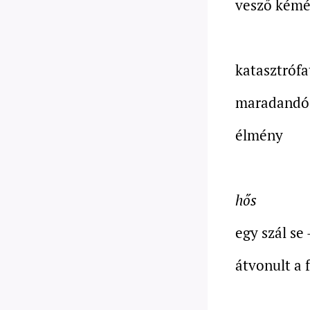
vesző kém
katasztróf
maradandó
élmény
hős
egy szál se 
átvonult a 