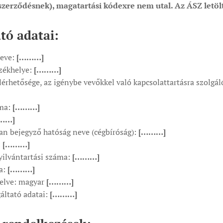
 szerződésnek), magatartási kódexre nem utal. Az ÁSZ letölt
tó adatai:
neve:
[………]
székhelye:
[………]
lérhetősége, az igénybe vevőkkel való kapcsolattartásra szolgál
áma:
[………]
……]
an bejegyző hatóság neve (cégbíróság):
[………]
:
[………]
ilvántartási száma:
[………]
a:
[………]
elve: magyar
[………]
áltató adatai:
[………]