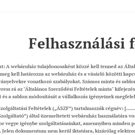
Felhasználási f
zat: A webáruház tulajdonosaként közzé kell tenned az Álta
g kell határozza az webáruház és a vásárló közötti kapcsol
irányelvekre vonatkozó szabályokat. Számos minta és sablon
eress rá az "Általános Szerződési Feltételek minta" kifejez
t és a sablon módosítását a vállalkozás igényeinek megfele
Szolgáltatási Feltételek („ÁSZF”) tartalmazzák cégnév:
[……
Szolgáltató”) által üzemeltetett webáruház használatára von
or vegye igénybe szolgáltatásainkat, amennyiben minden po
 Jelen dokumentum nem kerül iktatásra, kizárólag elektr