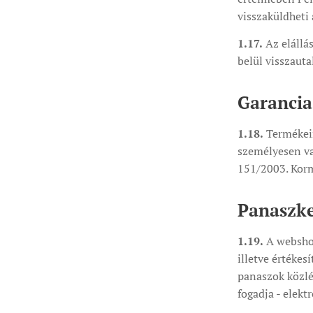
visszaküldheti
1.17.
Az elállá
belül visszauta
Garancia,
1.18.
Termékei
személyesen va
151/2003. Korm.
Panaszke
1.19.
A webshop
illetve értékes
panaszok közlés
fogadja - elekt