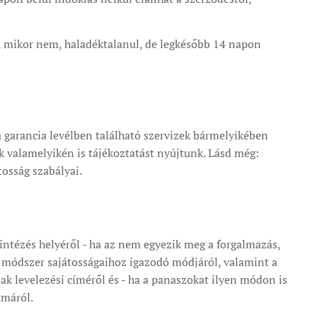
ó, mikor nem, haladéktalanul, de legkésőbb 14 napon
 garancia levélben található szervizek bármelyikében
k valamelyikén is tájékoztatást nyújtunk. Lásd még:
tosság szabályai.
intézés helyéről - ha az nem egyezik meg a forgalmazás,
gy módszer sajátosságaihoz igazodó módjáról, valamint a
ak levelezési címéről és - ha a panaszokat ilyen módon is
ámáról.