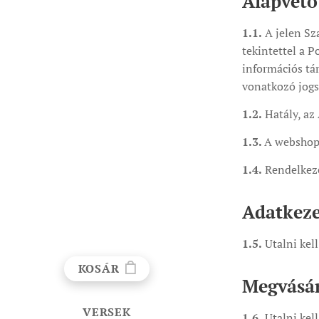
Alapvető
1.1.
A jelen Sz
tekintettel a P
információs tá
vonatkozó jogsz
1.2.
Hatály, az
1.3.
A webshop,
1.4.
Rendelkezé
Adatkeze
1.5.
Utalni kell
KOSÁR
Megvásár
VERSEK
1.6.
Utalni kel