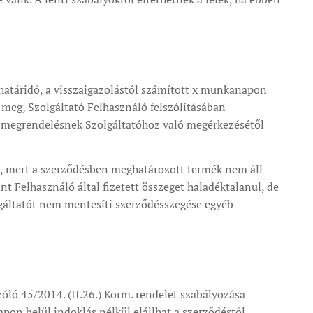
 határidő, a visszaigazolástól számított x munkanapon
 meg, Szolgáltató Felhasználó felszólításában
a megrendelésnek Szolgáltatóhoz való megérkezésétől
ti, mert a szerződésben meghatározott termék nem áll
nt Felhasználó által fizetett összeget haladéktalanul, de
olgáltatót nem mentesíti szerződésszegése egyéb
zóló 45/2014. (II.26.) Korm. rendelet szabályozása
on belül indoklás nélkül elállhat a szerződéstől,