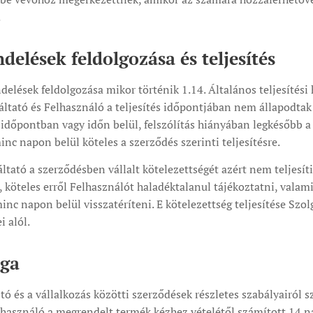
.
elések feldolgozása és teljesítés
elések feldolgozása mikor történik 1.14. Általános teljesítési
gáltató és Felhasználó a teljesítés időpontjában nem állapodtak
időpontban vagy időn belül, felszólítás hiányában legkésőbb 
nc napon belül köteles a szerződés szerinti teljesítésre.
ltató a szerződésben vállalt kötelezettségét azért nem teljesí
 köteles erről Felhasználót haladéktalanul tájékoztatni, valami
inc napon belül visszatéríteni. E kötelezettség teljesítése Sz
 alól.
oga
ó és a vállalkozás közötti szerződések részletes szabályairól s
használó a megrendelt termék kézhez vételétől számított 14 nap