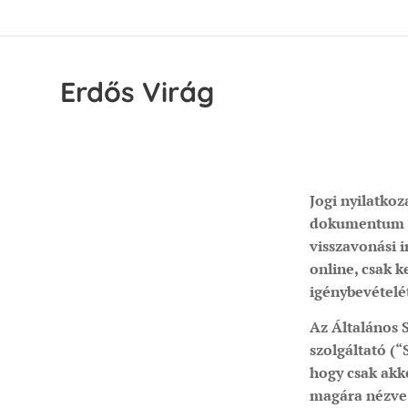
Erdős
Virág
Jogi nyilatko
dokumentum me
visszavonási 
online, csak k
igénybevételé
Az Általános 
szolgáltató (“
hogy csak akk
magára nézve.