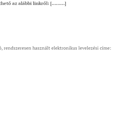
hető az alábbi linkről:
[………]
ó, rendszeresen használt elektronikus levelezési címe: