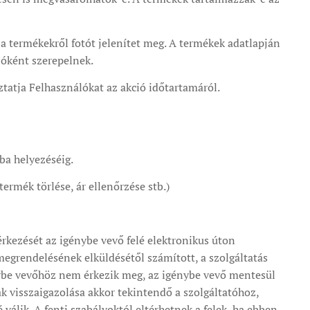
 a termékekről fotót jelenítet meg. A termékek adatlapján
ióként szerepelnek.
tatja Felhasználókat az akció időtartamáról.
ba helyezéséig.
ermék törlése, ár ellenőrzése stb.)
kezését az igénybe vevő felé elektronikus úton
egrendelésének elküldésétől számított, a szolgáltatás
énybe vevőhöz nem érkezik meg, az igénybe vevő mentesül
ak visszaigazolása akkor tekintendő a szolgáltatóhoz,
álik. A fenti szabályoktól eltérhetnek a felek, ha ebben