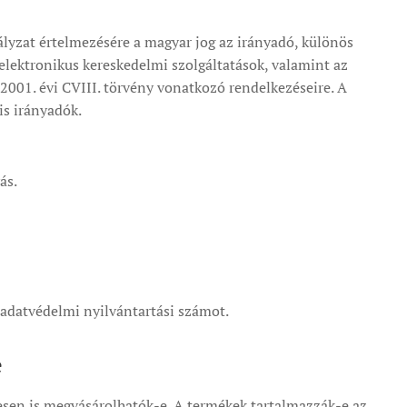
lyzat értelmezésére a magyar jog az irányadó, különös
z elektronikus kereskedelmi szolgáltatások, valamint az
2001. évi CVIII. törvény vonatkozó rendelkezéseire. A
is irányadók.
ás.
z adatvédelmi nyilvántartási számot.
e
yesen is megvásárolhatók-e. A termékek tartalmazzák-e az