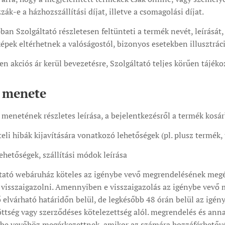
zák-e a házhozszállítási díjat, illetve a csomagolási díjat.
n Szolgáltató részletesen feltünteti a termék nevét, leírását,
épek eltérhetnek a valóságostól, bizonyos esetekben illusztrác
akciós ár kerül bevezetésre, Szolgáltató teljes körűen tájékoz
 menete
 menetének részletes leírása, a bejelentkezésről a termék kosár
li hibák kijavítására vonatkozó lehetőségek (pl. plusz termék, t
ehetőségek, szállítási módok leírása
tató webáruház köteles az igénybe vevő megrendelésének megér
 visszaigazolni. Amennyiben e visszaigazolás az igénybe vevő m
gő elvárható határidőn belül, de legkésőbb 48 órán belül az ig
öttség vagy szerződéses kötelezettség alól. megrendelés és ann
ybe vevőhöz megérkezettnek, amikor az számára hozzáférhetővé v