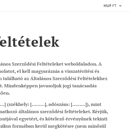
HUF
FT
eltételek
lános Szerződési Feltételeket weboldaladon. A
atot, el kell magyaráznia a visszatérítési és
 található az Általános Szerződési Feltételekhez
ést. Mindenképpen javasoljuk jogi tanácsadás
lően.
…]
(székhely:
[………]
, adószám:
[………]
), mint
atkozó általános szerződési feltételeket. Kérjük,
ntjával egyetért, és kötelező érvényűnek tekinti
onikus formában kerül megkötésre (nem minősül