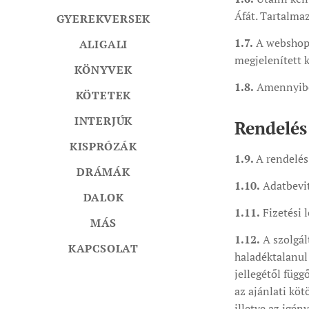
Áfát. Tartalmaz
GYEREKVERSEK
1.7.
A webshopba
ALIGALI
megjelenített k
KÖNYVEK
1.8.
Amennyiben 
KÖTETEK
INTERJÚK
Rendelés
KISPRÓZÁK
1.9.
A rendelés
DRÁMÁK
1.10.
Adatbevite
DALOK
1.11.
Fizetési l
MÁS
1.12.
A szolgál
KAPCSOLAT
haladéktalanul
jellegétől füg
az ajánlati köt
illetve az igén