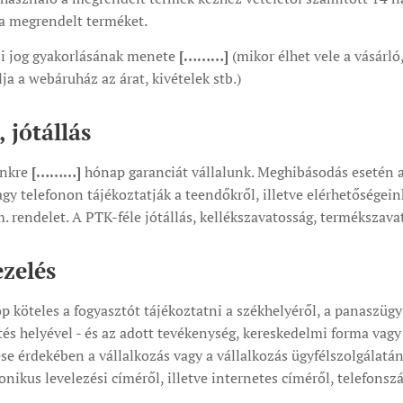
 a megrendelt terméket.
si jog gyakorlásának menete
[………]
(mikor élhet vele a vásárl
lja a webáruház az árat, kivételek stb.)
 jótállás
nkre
[………]
hónap garanciát vállalunk. Meghibásodás esetén a
gy telefonon tájékoztatják a teendőkről, illetve elérhetőségein
 rendelet. A PTK-féle jótállás, kellékszavatosság, termékszava
zelés
 köteles a fogyasztót tájékoztatni a székhelyéről, a panaszügy
ítés helyével - és az adott tevékenység, kereskedelmi forma va
e érdekében a vállalkozás vagy a vállalkozás ügyfélszolgálatán
ronikus levelezési címéről, illetve internetes címéről, telefonsz