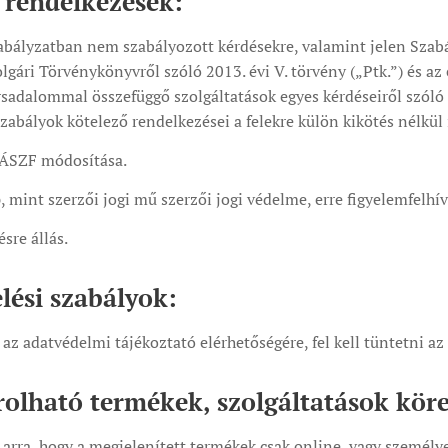
 rendelkezések:
abályzatban nem szabályozott kérdésekre, valamint jelen Szabá
olgári Törvénykönyvről szóló 2013. évi V. törvény („Ptk.”) és a
rsadalommal összefüggő szolgáltatások egyes kérdéseiről szóló 
abályok kötelező rendelkezései a felekre külön kikötés nélkül 
 ÁSZF módosítása.
 mint szerzői jogi mű szerzői jogi védelme, erre figyelemfelhív
sre állás.
lési szabályok:
 az adatvédelmi tájékoztató elérhetőségére, fel kell tüntetni a
olható termékek, szolgáltatások kör
l arra, hogy a megjelenített termékek csak online, vagy személ