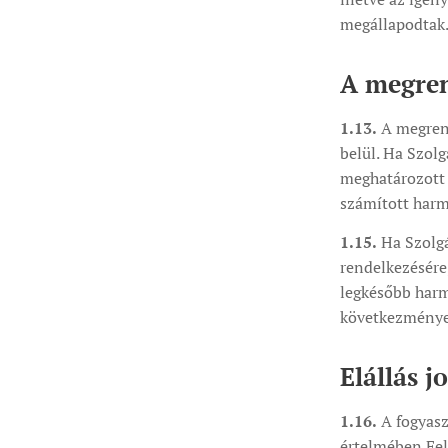
megállapodtak
A megrend
1.13.
A megrend
belül. Ha Szol
meghatározott 
számított harmi
1.15.
Ha Szolgá
rendelkezésére,
legkésőbb harm
következményei
Elállás j
1.16.
A fogyaszt
értelmében Fel