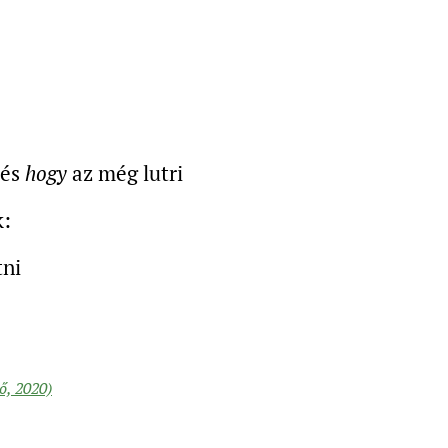
és
hogy
az még lutri
k:
tni
, 2020)