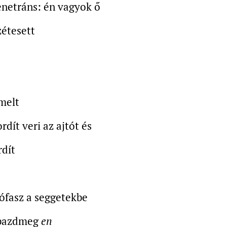
enetráns: én vagyok ő
zétesett
ő
melt
ordít
veri az ajtót és
rdít
ófasz a seggetekbe
 bazdmeg
en