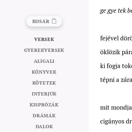
ge gye tek b
KOSÁR
fejével dö
VERSEK
GYEREKVERSEK
öklözik pár
ALIGALI
ki fogja tok
KÖNYVEK
tépni a zár
KÖTETEK
INTERJÚK
KISPRÓZÁK
mit mondjak
DRÁMÁK
cigányos dr
DALOK