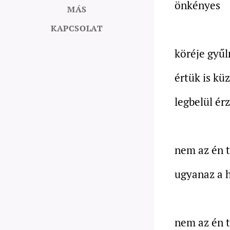
önkényes
MÁS
KAPCSOLAT
köréje gyűl
értük is kü
legbelül érz
nem az én 
ugyanaz a 
nem az én 