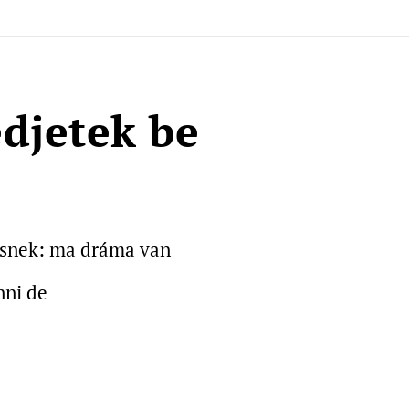
djetek be
ersnek: ma dráma van
nni de