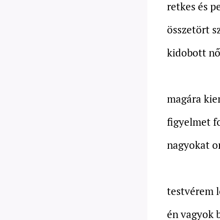
retkes és p
összetört s
kidobott n
magára kie
figyelmet f
nagyokat o
testvérem l
én vagyok