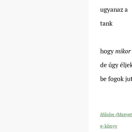
ugyanaz a
tank
hogy
mikor
de úgy élje
be fogok ju
Hősöm (Magvető
e-könyv