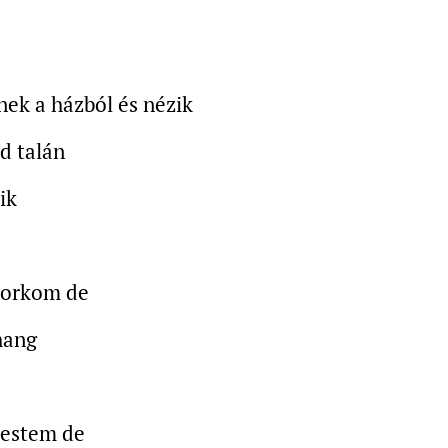
nek a házból és nézik
zd talán
ik
torkom de
hang
testem de