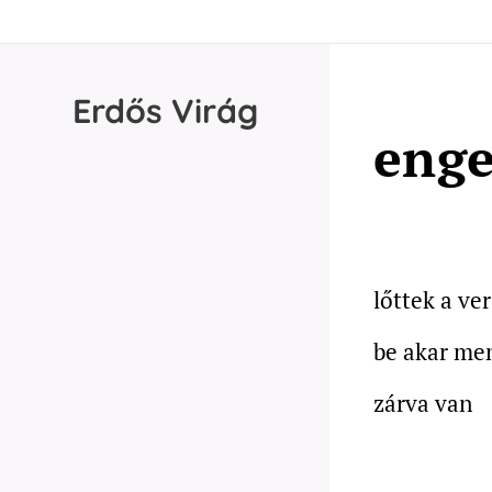
Erdős
Virág
enge
lőttek a v
be akar me
zárva van