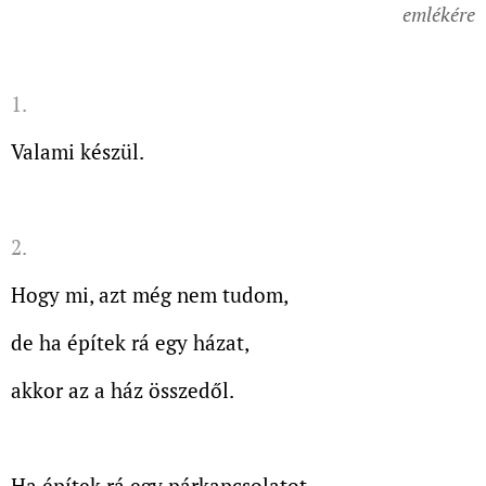
emlékére
1.
Valami készül.
2.
Hogy mi, azt még nem tudom,
de ha építek rá egy házat,
akkor az a ház összedől.
Ha építek rá egy párkapcsolatot,