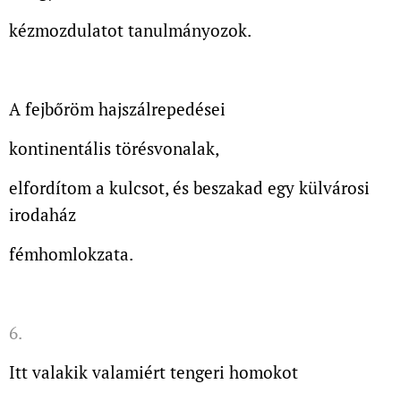
kézmozdulatot tanulmányozok.
A fejbőröm hajszálrepedései
kontinentális törésvonalak,
elfordítom a kulcsot, és beszakad egy külvárosi
irodaház
fémhomlokzata.
6.
Itt valakik valamiért tengeri homokot