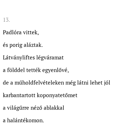
13.
Padlóra vittek,
és porig aláztak.
Látványliftes légváramat
a földdel tették egyenlővé,
de a műholdfelvételeken még látni lehet jól
karbantartott koponyatetőmet
a világűrre néző ablakkal
a halántékomon.