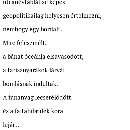
utcanévtáblát se képes
geopolitikailag helyesen értelmezni,
nemhogy egy bordalt.
Mire feleszmélt,
a bánat óceánja elsavasodott,
a tarisznyarákok lárvái
bomlásnak indultak.
A tananyag lecserélődött
és a fajtahibridek kora
lejárt.