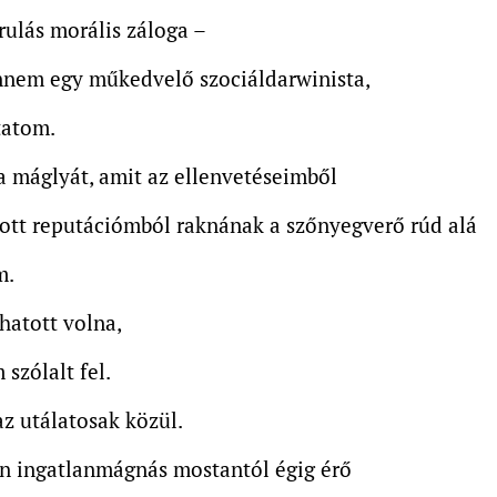
árulás morális záloga –
nnem egy műkedvelő szociáldarwinista,
tatom.
 máglyát, amit az ellenvetéseimből
zott reputációmból raknának a szőnyegverő rúd alá
m.
lhatott volna,
 szólalt fel.
z utálatosak közül.
an ingatlanmágnás mostantól égig érő