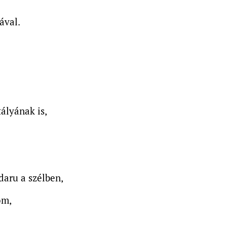
ával.
ályának is,
daru a szélben,
om,