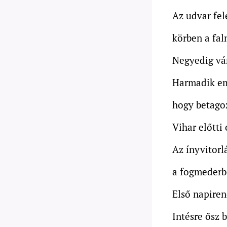
Az udvar fel
körben a fa
Negyedig vá
Harmadik eme
hogy betago
Vihar előtti
Az ínyvitorl
a fogmederb
Első napiren
Intésre ősz b