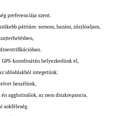
ég preferenciája szent.
szűkebb pátriám: sorsom, hazám, zászlóaljam,
 zajterhelésben,
 dzsentrifikációban.
 GPS-koordinátán helyezkedünk el,
z időablakból integetünk.
elvet beszélünk,
, én agglutinálok, az nem diszkrepancia,
ai sokféleség.