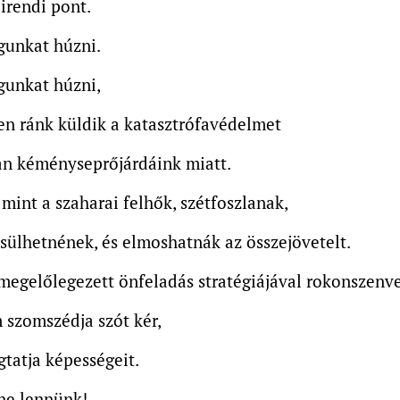
irendi pont.
gunkat húzni.
gunkat húzni,
en ránk küldik a katasztrófavédelmet
an kéményseprőjárdáink miatt.
 mint a szaharai felhők, szétfoszlanak,
sülhetnének, és elmoshatnák az összejövetelt.
megelőlegezett önfeladás stratégiájával rokonszenve
szomszédja szót kér,
gtatja képességeit.
ne lennünk!