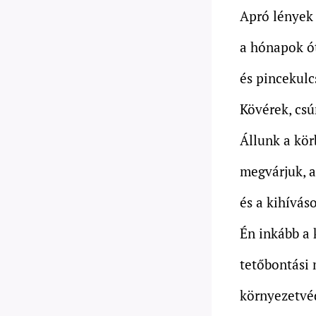
Apró lények 
a hónapok ó
és pincekulc
Kövérek, cs
Állunk a kör
megvárjuk, a
és a kihíváso
Én inkább a
tetőbontási
környezetvéd