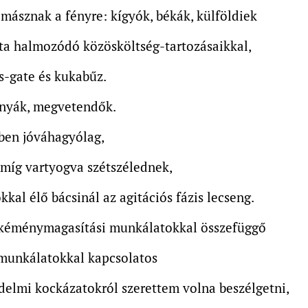
másznak a fényre: kígyók, békák, külföldiek
ta halmozódó közösköltség-tartozásaikkal,
s-gate és kukabűz.
únyák, megvetendők.
ben jóváhagyólag,
míg vartyogva szétszélednek,
kkal élő bácsinál az agitációs fázis lecseng.
 kéménymagasítási munkálatokkal összefüggő
 munkálatokkal kapcsolatos
elmi kockázatokról szerettem volna beszélgetni,