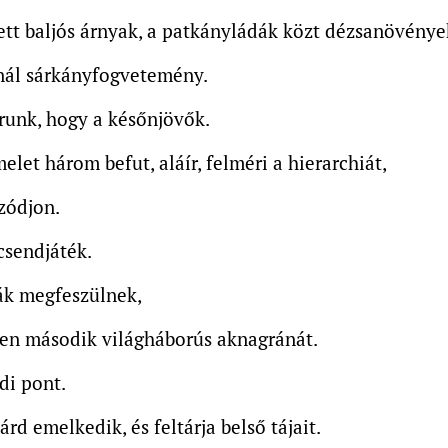
ett baljós árnyak, a patkányládák közt dézsanövénye
lnál sárkányfogvetemény.
runk, hogy a későnjövők.
let három befut, aláír, felméri a hierarchiát,
zódjon.
 csendjáték.
ák megfeszülnek,
en második világháborús aknagránát.
di pont.
árd emelkedik, és feltárja belső tájait.