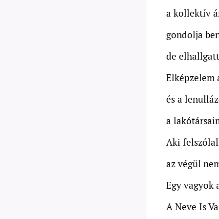
a kollektív 
gondolja be
de elhallgat
Elképzelem a
és a lenullá
a lakótársai
Aki felszóla
az végül nem
Egy vagyok a
A Neve Is V