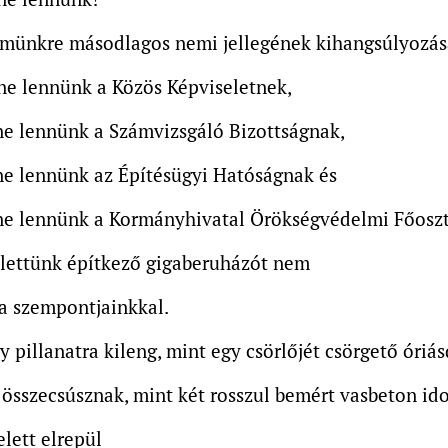
emünkre másodlagos nemi jellegének kihangsúlyozás
ne lennünk a Közös Képviseletnek,
ne lennünk a Számvizsgáló Bizottságnak,
ne lennünk az Építésügyi Hatóságnak és
ne lennünk a Kormányhivatal Örökségvédelmi Főoszt
llettünk építkező gigaberuházót nem
a szempontjainkkal.
y pillanatra kileng, mint egy csörlőjét csörgető óriás
összecsúsznak, mint két rosszul bemért vasbeton id
elett elrepül