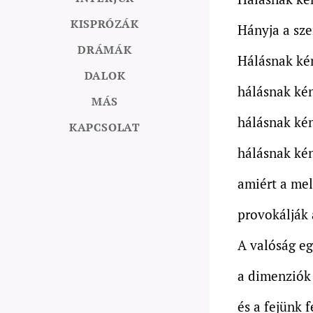
KISPRÓZÁK
Hányja a sz
DRÁMÁK
Hálásnak ké
DALOK
hálásnak ké
MÁS
hálásnak ké
KAPCSOLAT
hálásnak ké
amiért a me
provokálják 
A valóság eg
a dimenziók 
és a fejünk f