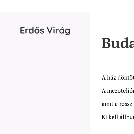
Erdős
Virág
Buda
A ház döntöt
A mezotelióm
amit a rossz
Ki kell álln