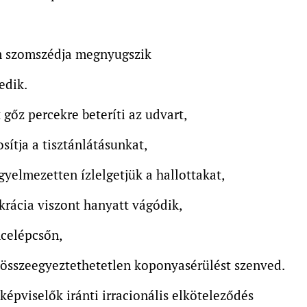
 szomszédja megnyugszik
edik.
 gőz percekre beteríti az udvart,
sítja a tisztánlátásunkat,
yelmezetten ízlelgetjük a hallottakat,
rácia viszont hanyatt vágódik,
ncelépcsőn,
l összeegyeztethetetlen koponyasérülést szenved.
 képviselők iránti irracionális elköteleződés