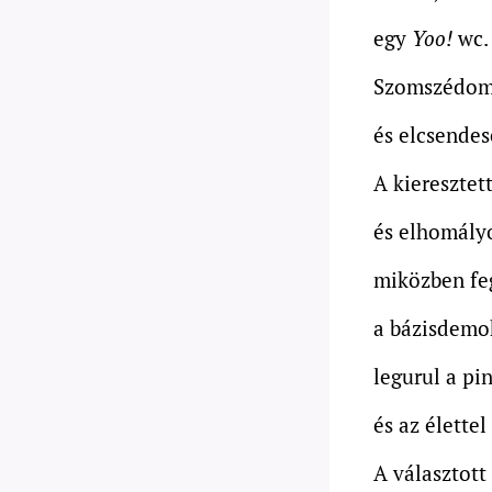
egy
Yoo!
wc.
Szomszédom
és elcsendes
A kieresztett
és elhomályo
miközben feg
a bázisdemok
legurul a pi
és az élette
A választott