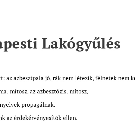
pesti Lakógyűlés
t: az azbesztpala jó, rák nem létezik, félnetek nem ke
a: mítosz, az azbesztózis: mítosz,
 nyelvek propagálnak.
unk az érdekérvényesítők ellen.