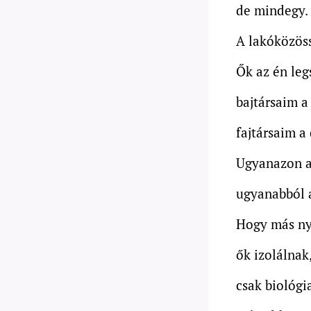
de mindegy.
A lakóközöss
Ők az én leg
bajtársaim a
fajtársaim a
Ugyanazon a
ugyanabból a
Hogy más ny
ők izolálnak
csak biológi