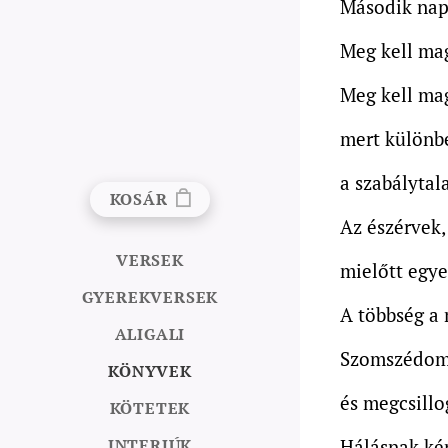
Második nap
Meg kell ma
Meg kell ma
mert különb
a szabálytal
KOSÁR
Az észérvek,
VERSEK
mielőtt egye
GYEREKVERSEK
A többség a 
ALIGALI
Szomszédom 
KÖNYVEK
és megcsillo
KÖTETEK
INTERJÚK
Hálásnak ké