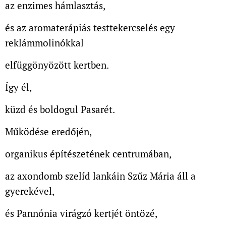
az enzimes hámlasztás,
és az aromaterápiás testtekercselés egy
reklámmolinókkal
elfüggönyözött kertben.
Így él,
küzd és boldogul Pasarét.
Működése eredőjén,
organikus építészetének centrumában,
az axondomb szelíd lankáin Szűz Mária áll a
gyerekével,
és Pannónia virágzó kertjét öntözé,