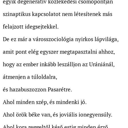
egyik degeneratív közlekedési csomópontján
szinaptikus kapcsolatot nem létesítenek más
felajzott idegsejtekkel.
De ez már a városszociológia nyirkos lápvilága,
amit pont elég egyszer megtapasztalni ahhoz,
hogy az ember inkább leszálljon az Urániánál,
átmenjen a túloldalra,
és hazabuszozzon Pasarétre.
Ahol minden szép, és mindenki jó.
Ahol örök béke van, és joviális ionegyensúly.
Ahol kora reggeltől késő estig minden érző