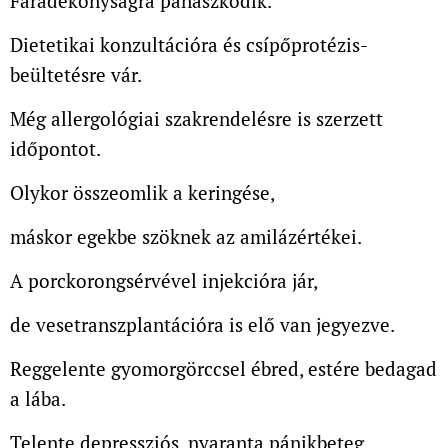
Fáradékonyságra panaszkodik.
Dietetikai konzultációra és csípőprotézis-
beültetésre vár.
Még allergológiai szakrendelésre is szerzett
időpontot.
Olykor összeomlik a keringése,
máskor egekbe szöknek az amilázértékei.
A porckorongsérvével injekcióra jár,
de vesetranszplantációra is elő van jegyezve.
Reggelente gyomorgörccsel ébred, estére bedagad
a lába.
Telente depressziós, nyaranta pánikbeteg.