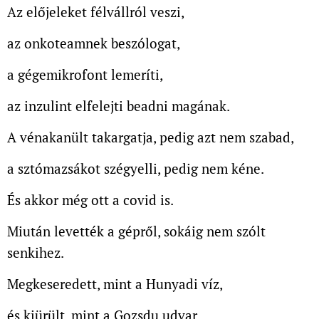
Az előjeleket félvállról veszi,
az onkoteamnek beszólogat,
a gégemikrofont lemeríti,
az inzulint elfelejti beadni magának.
A vénakanült takargatja, pedig azt nem szabad,
a sztómazsákot szégyelli, pedig nem kéne.
És akkor még ott a covid is.
Miután levették a gépről, sokáig nem szólt
senkihez.
Megkeseredett, mint a Hunyadi víz,
és kiürült, mint a Gozsdu udvar.