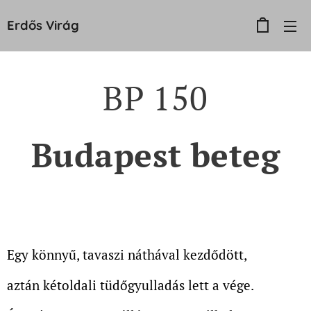
Erdős
Virág
BP 150
Budapest beteg
Egy könnyű, tavaszi náthával kezdődött,
aztán kétoldali tüdőgyulladás lett a vége.