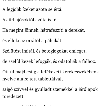
A legjobb ízeket azóta se érzi.
Az űrhajósoktól azóta is fél.
Ha megint jönnek, hátrafeszíti a derekát,
és ellöki az orrától a pálcikát.
Szélütést imitál, és betegjogokat emleget,
de szelíd kezek lefogják, és odatolják a falhoz.
Ott ül majd estig a lefékezett kerekesszékében a
nyelve alá rejtett tablettáival,
sajgó szívvel és gyulladt szemekkel a járólapok
töredezett