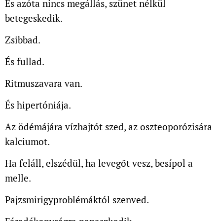
És azóta nincs megállás, szünet nélkül
betegeskedik.
Zsibbad.
És fullad.
Ritmuszavara van.
És hipertóniája.
Az ödémájára vízhajtót szed, az oszteoporózisára
kalciumot.
Ha feláll, elszédül, ha levegőt vesz, besípol a
melle.
Pajzsmirigyproblémáktól szenved.