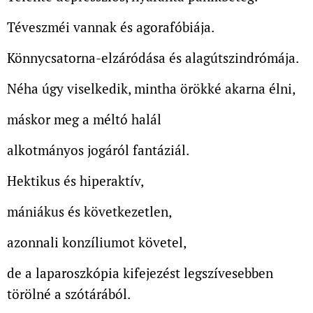
Téveszméi vannak és agorafóbiája.
Könnycsatorna-elzáródása és alagútszindrómája.
Néha úgy viselkedik, mintha örökké akarna élni,
máskor meg a méltó halál
alkotmányos jogáról fantáziál.
Hektikus és hiperaktív,
mániákus és következetlen,
azonnali konzíliumot követel,
de a laparoszkópia kifejezést legszívesebben
törölné a szótárából.