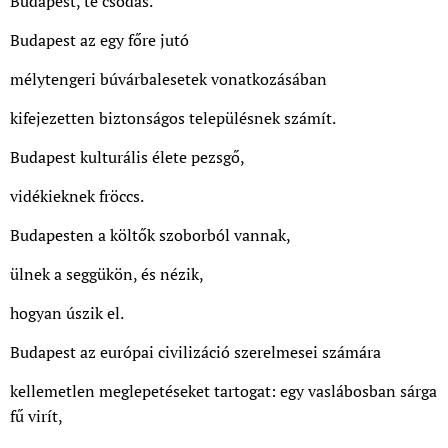
Budapest, te csodás.
Budapest az egy főre jutó
mélytengeri búvárbalesetek vonatkozásában
kifejezetten biztonságos településnek számít.
Budapest kulturális élete pezsgő,
vidékieknek fröccs.
Budapesten a költők szoborból vannak,
ülnek a seggükön, és nézik,
hogyan úszik el.
Budapest az európai civilizáció szerelmesei számára
kellemetlen meglepetéseket tartogat: egy vaslábosban sárga
fű virít,