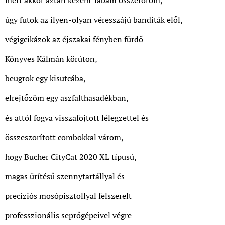
mert akkor aztán kezem-lábam összetöröm,
úgy futok az ilyen-olyan véresszájú banditák elől,
végigcikázok az éjszakai fényben fürdő
Könyves Kálmán körúton,
beugrok egy kisutcába,
elrejtőzöm egy aszfalthasadékban,
és attól fogva visszafojtott lélegzettel és
összeszorított combokkal várom,
hogy Bucher CityCat 2020 XL típusú,
magas ürítésű szennytartállyal és
precíziós mosópisztollyal felszerelt
professzionális seprőgépeivel végre