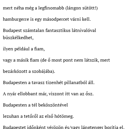
mert néha még a legfinomabb (lángon sütött!)
hamburgerre is egy másodpercet várni kell.
Budapest számtalan fantasztikus látnivalóval
büszkélkedhet,
ilyen például a fiam,
vagy a másik fiam (de ő most pont nem látszik, mert
bezárkózott a szobájába).
Budapesten a tavasz tizenhét pillanatból áll.
A nyár ellobbant már, viszont itt van az ősz.
Budapesten a tél beköszöntével
lezuhan a tetőről az első hótömeg.
Budapestet időnként vérözön és/vagy lángtenger borítja el,