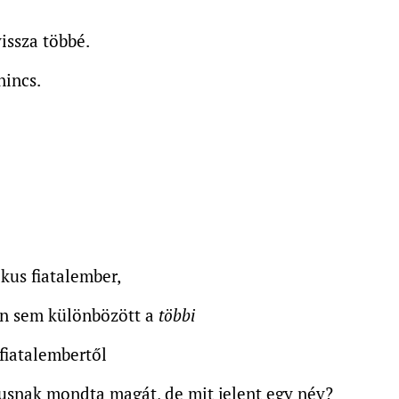
vissza többé.
nincs.
kus fiatalember,
n sem különbözött a
többi
fiatalembertől
tusnak mondta magát, de mit jelent egy név?