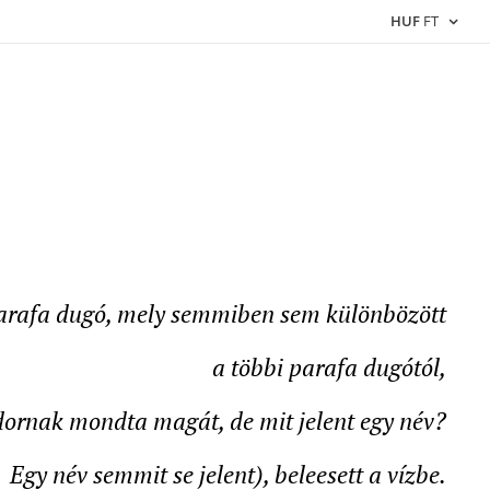
HUF
FT
arafa dugó, mely semmiben sem különbözött
a többi parafa dugótól,
dornak mondta magát, de mit jelent egy név?
Egy név semmit se jelent), beleesett a vízbe.