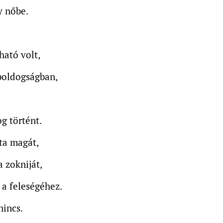
y nőbe.
ható volt,
boldogságban,
g történt.
gta magát,
a zokniját,
a feleségéhez.
nincs.