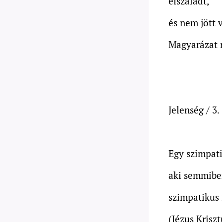
elszaladt,
és nem jött 
Magyarázat 
Jelenség / 3.
Egy szimpati
aki semmibe
szimpatikus 
(Jézus Krisz