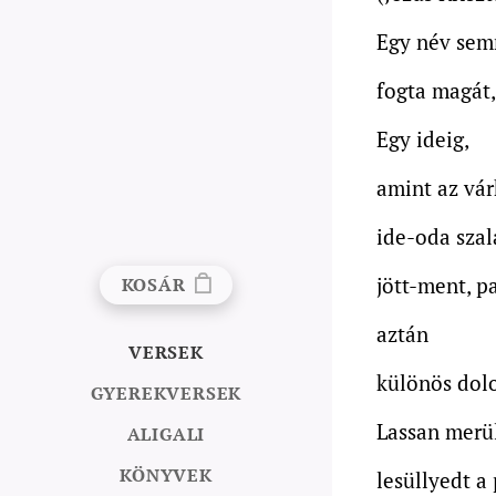
Egy név semm
fogta magát, 
Egy ideig,
amint az vár
ide-oda szala
jött-ment, p
KOSÁR
aztán
VERSEK
különös dolo
GYEREKVERSEK
Lassan merül
ALIGALI
KÖNYVEK
lesüllyedt a