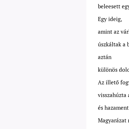
beleesett eg
Egy ideig,
amint az vár
úszkáltak a 
aztán
különös dolo
Az illető fo
visszahúzta 
és hazament 
Magyarázat 