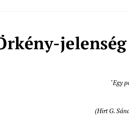
Örkény-jelenség
"Egy p
(Hirt G. Sán