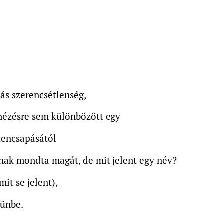
ás szerencsétlenség,
nézésre sem különbözött egy
tencsapásától
nak mondta magát, de mit jelent egy név?
it se jelent),
bűnbe.