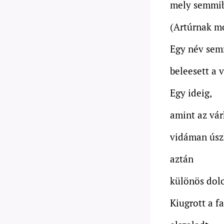
mely semmib
(Artúrnak mo
Egy név semm
beleesett a v
Egy ideig,
amint az vár
vidáman úszk
aztán
különös dolo
Kiugrott a f