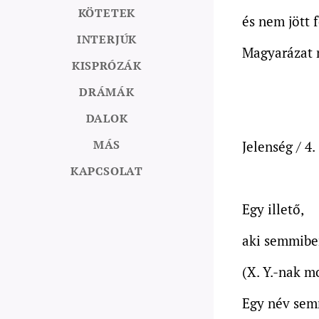
KÖTETEK
és nem jött f
INTERJÚK
Magyarázat 
KISPRÓZÁK
DRÁMÁK
DALOK
MÁS
Jelenség / 4.
KAPCSOLAT
Egy illető,
aki semmibe
(X. Y.-nak m
Egy név semm