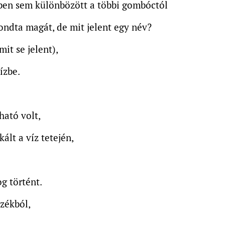
en sem különbözött a többi gombóctól
ndta magát, de mit jelent egy név?
it se jelent),
ízbe.
ható volt,
ált a víz tetején,
g történt.
azékból,