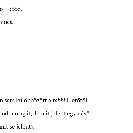
öl többé.
nincs.
n sem különbözött a
többi
illetőtől
ondta magát, de mit jelent egy név?
it se jelent),