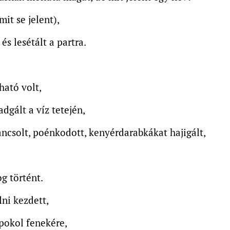
it se jelent),
és lesétált a partra.
ható volt,
dgált a víz tetején,
ancsolt, poénkodott, kenyérdarabkákat hajigált,
g történt.
ni kezdett,
 pokol fenekére,