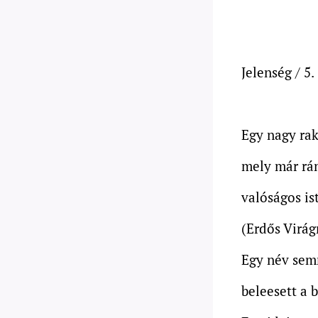
Jelenség / 5.
Egy nagy rak
mely már rá
valóságos is
(Erdős Virág
Egy név semm
beleesett a 