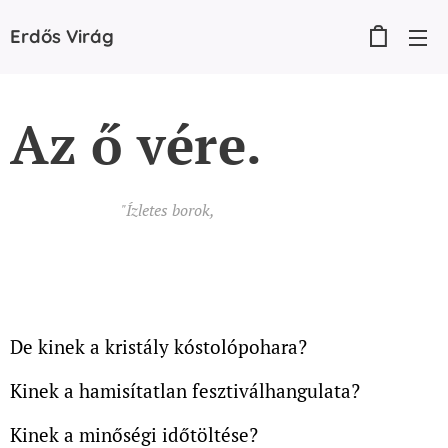
Erdős
Virág
Az ő vére.
"Ízletes borok,
kifinomult elegancia,
egyedülálló
atmoszféra: ilyen volt az idei Budapest Borfesztivál"
De kinek a kristály kóstolópohara?
Kinek a hamisítatlan fesztiválhangulata?
Kinek a minőségi időtöltése?