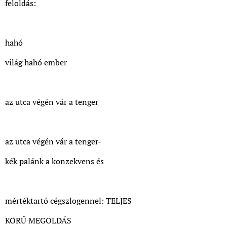
feloldás:
hahó
világ hahó ember
az utca végén vár a tenger
az utca végén vár a tenger-
kék palánk a konzekvens és
mértéktartó cégszlogennel: TELJES
KÖRŰ MEGOLDÁS