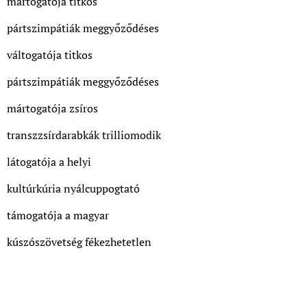
mártogatója titkos
pártszimpátiák meggyőződéses
váltogatója titkos
pártszimpátiák meggyőződéses
mártogatója zsíros
transzzsírdarabkák trilliomodik
látogatója a helyi
kultúrkúria nyálcuppogtató
támogatója a magyar
kúszószövetség fékezhetetlen