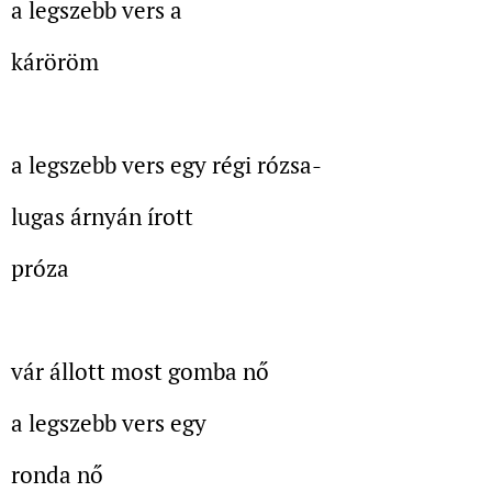
a legszebb vers a
káröröm
a legszebb vers egy régi rózsa-
lugas árnyán írott
próza
vár állott most gomba nő
a legszebb vers egy
ronda nő