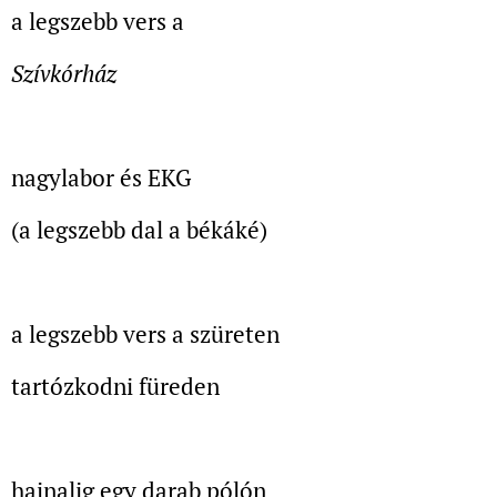
a legszebb vers a
Szívkórház
nagylabor és EKG
(a legszebb dal a békáké)
a legszebb vers a szüreten
tartózkodni füreden
hajnalig egy darab pólón