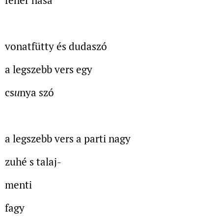
fehér hasa
vonatfütty és dudaszó
a legszebb vers egy
cs
u
nya szó
a legszebb vers a parti nagy
zuhé s talaj-
menti
fagy