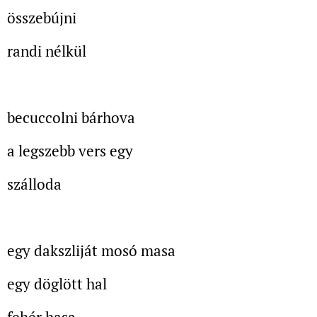
összebújni
randi nélkül
becuccolni bárhova
a legszebb vers egy
szálloda
egy dakszliját mosó masa
egy döglött hal