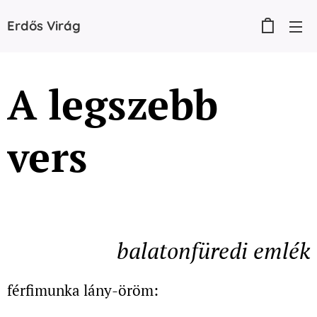
Erdős
Virág
A legszebb
vers
balatonfüredi emlék
férfimunka lány-öröm: