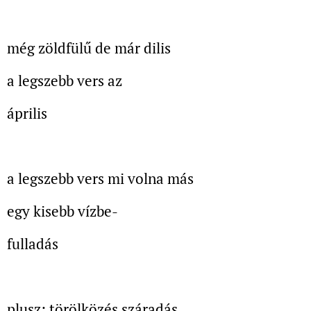
még zöldfülű de már dilis
a legszebb vers az
április
a legszebb vers mi volna más
egy kisebb vízbe-
fulladás
plusz: törölközés száradás