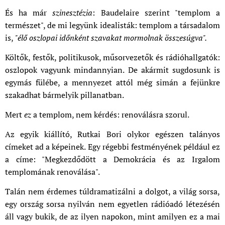
És ha már
szinesztézia
: Baudelaire szerint "templom a
természet", de mi legyünk idealisták: templom a társadalom
is,
"élő oszlopai időnként szavakat mormolnak összesúgva".
Költők, festők, politikusok, műsorvezetők és rádióhallgatók:
oszlopok vagyunk mindannyian. De akármit sugdosunk is
egymás fülébe, a mennyezet attól még simán a fejünkre
szakadhat bármelyik pillanatban.
Mert
ez
a templom, nem kérdés: renoválásra szorul.
Az egyik kiállító, Rutkai Bori olykor egészen talányos
címeket ad a képeinek. Egy régebbi festményének például ez
a címe: "Megkezdődött a Demokrácia és az Irgalom
templomának renoválása".
Talán nem érdemes túldramatizálni a dolgot, a világ sorsa,
egy ország sorsa nyilván nem egyetlen rádióadó létezésén
áll vagy bukik, de az ilyen napokon, mint amilyen ez a mai