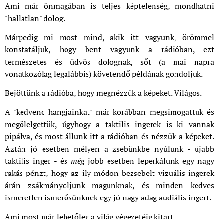
Ami már önmagában is teljes képtelenség, mondhatni
"hallatlan" dolog.
Márpedig mi most mind, akik itt vagyunk, örömmel
konstatáljuk, hogy bent vagyunk a rádióban, ezt
természetes és üdvös dolognak, sőt (a mai napra
vonatkozólag legalábbis) követendő példának gondoljuk.
Bejöttünk a rádióba, hogy megnézzük a képeket. Világos.
A "kedvenc hangjainkat" már korábban megsimogattuk és
megölelgettük, úgyhogy a taktilis ingerek is ki vannak
pipálva, és most állunk itt a rádióban és nézzük a képeket.
Aztán jó esetben mélyen a zsebünkbe nyúlunk - újabb
taktilis inger - és
még
jobb esetben leperkálunk egy nagy
rakás pénzt, hogy az ily módon bezsebelt vizuális ingerek
árán zsákmányoljunk magunknak, és minden kedves
ismeretlen ismerősünknek egy jó nagy adag audiális ingert.
Ami most már lehetőleg a világ végezetéig kitart.