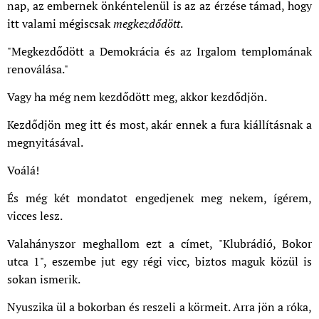
nap, az embernek önkéntelenül is az az érzése támad, hogy
itt valami mégiscsak
megkezdődött
.
"Megkezdődött a Demokrácia és az Irgalom templomának
renoválása."
Vagy ha még nem kezdődött meg, akkor kezdődjön.
Kezdődjön meg itt és most, akár ennek a fura kiállításnak a
megnyitásával.
Voálá!
És még két mondatot engedjenek meg nekem, ígérem,
vicces lesz.
Valahányszor meghallom ezt a címet, "Klubrádió, Bokor
utca 1", eszembe jut egy régi vicc, biztos maguk közül is
sokan ismerik.
Nyuszika ül a bokorban és reszeli a körmeit. Arra jön a róka,