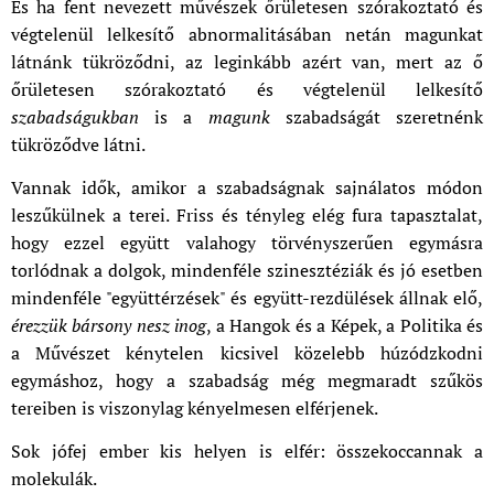
És ha fent nevezett művészek őrületesen szórakoztató és
végtelenül lelkesítő abnormalitásában netán magunkat
látnánk tükröződni, az leginkább azért van, mert az ő
őrületesen szórakoztató és végtelenül lelkesítő
szabadságukban
is a
magunk
szabadságát szeretnénk
tükröződve látni.
Vannak idők, amikor a szabadságnak sajnálatos módon
leszűkülnek a terei. Friss és tényleg elég fura tapasztalat,
hogy ezzel együtt valahogy törvényszerűen egymásra
torlódnak a dolgok, mindenféle szinesztéziák és jó esetben
mindenféle "együttérzések" és együtt-rezdülések állnak elő,
érezzük bársony nesz inog
, a Hangok és a Képek, a Politika és
a Művészet kénytelen kicsivel közelebb húzódzkodni
egymáshoz, hogy a szabadság még megmaradt szűkös
tereiben is viszonylag kényelmesen elférjenek.
Sok jófej ember kis helyen is elfér: összekoccannak a
molekulák.