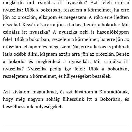
megkérdi: mit csinálsz itt nyuszika? Azt feleli erre a
nyuszika: Ülök a bokorban, reszelem a körmeimet, ha erre
jön az oroszlán, elkapom és megeszem. A róka erre ijedten
elszalad. Kisvártatva arra jön a farkas, benéz a bokorba: Mit
csinálsz itt nyuszika? A nyuszika neki is hasonlóképpen
felel: Ülök a bokorban, reszelem a körmeimet, ha erre jön az
oroszlán, elkapom és megeszem. Na, erre a farkas is jobbnak
látja odébb állni. Mígnem aztán arra jön az oroszlán. Benéz
a bokorba és megkérdezi a nyuszikát: Mit csinálsz itt
nyuszika? Nyuszika pedig így felel: Ülök a bokorban,
reszelgetem a körmeimet, és hülyeségeket beszélek.
Azt kívánom magunknak, és azt kívánom a Klubrádiónak,
hogy még nagyon sokáig ülhessünk itt a Bokorban, és
beszélhessünk hülyeségeket.