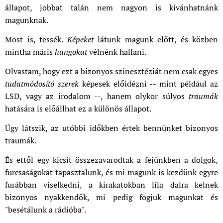
állapot, jobbat talán nem nagyon is kívánhatnánk
magunknak.
Most is, tessék.
Képeket
látunk magunk előtt, és közben
mintha máris
hangokat
vélnénk hallani.
Olvastam, hogy ezt a bizonyos szinesztéziát nem csak egyes
tudatmódosító szerek
képesek előidézni -- mint például az
LSD, vagy az irodalom --, hanem olykor súlyos
traumák
hatására is előállhat ez a különös állapot.
Úgy látszik, az utóbbi időkben értek bennünket bizonyos
traumák.
És ettől egy kicsit összezavarodtak a fejünkben a dolgok,
furcsaságokat tapasztalunk, és mi magunk is kezdünk egyre
furábban viselkedni, a kirakatokban lila dalra kelnek
bizonyos nyakkendők, mi pedig fogjuk magunkat és
"besétálunk a rádióba".