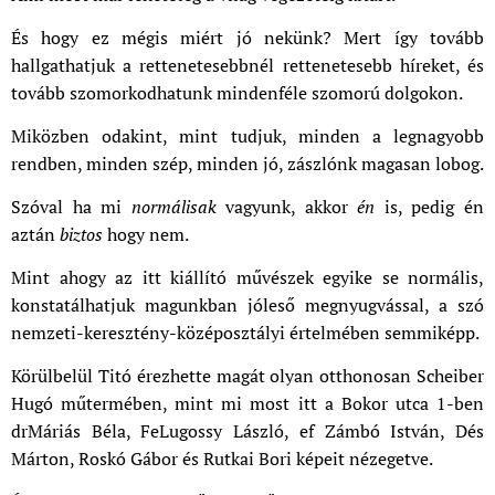
És hogy ez mégis miért jó nekünk? Mert így tovább
hallgathatjuk a rettenetesebbnél rettenetesebb híreket, és
tovább szomorkodhatunk mindenféle szomorú dolgokon.
Miközben odakint, mint tudjuk, minden a legnagyobb
rendben, minden szép, minden jó, zászlónk magasan lobog.
Szóval ha mi
normálisak
vagyunk, akkor
én
is, pedig én
aztán
biztos
hogy nem.
Mint ahogy az itt kiállító művészek egyike se normális,
konstatálhatjuk magunkban jóleső megnyugvással, a szó
nemzeti-keresztény-középosztályi értelmében semmiképp.
Körülbelül Titó érezhette magát olyan otthonosan Scheiber
Hugó műtermében, mint mi most itt a Bokor utca 1-ben
drMáriás Béla, FeLugossy László, ef Zámbó István, Dés
Márton, Roskó Gábor és Rutkai Bori képeit nézegetve.