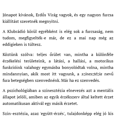
Jónapot kívánok, Erdős Virág vagyok, és egy nagyon furcsa
kiállítást szeretnék megnyitni.
A Klubrádió körül egyébként is elég sok a furcsaság, nem
tudom, megfigyelték-e már, de ez a mai nap még az
eddigieken is túltesz.
Köztünk szólva: teljes őrület van, mintha a különféle
érzékelési területeink, a látási, a hallási, a motorikus
funkcióink valahogy egymásba bonyolódtak volna, mintha
mindannyian, akik most itt vagyunk, a
szinesztézia
nevű
fura betegségben szenvednénk. Már ha ez szenvedés.
A pszichológiában a szinesztézia elnevezés azt a mentális
állapot jelöli, amiben az egyik érzékszerv által keltett érzet
automatikusan aktivál egy másik érzetet.
Szin-esztézia, azaz 'együtt-érzés', tulajdonképp elég jó kis